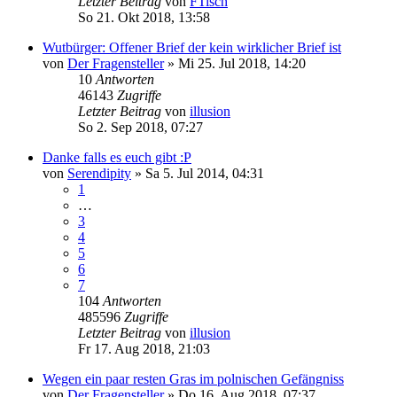
Letzter Beitrag
von
FTisch
So 21. Okt 2018, 13:58
Wutbürger: Offener Brief der kein wirklicher Brief ist
von
Der Fragensteller
»
Mi 25. Jul 2018, 14:20
10
Antworten
46143
Zugriffe
Letzter Beitrag
von
illusion
So 2. Sep 2018, 07:27
Danke falls es euch gibt :P
von
Serendipity
»
Sa 5. Jul 2014, 04:31
1
…
3
4
5
6
7
104
Antworten
485596
Zugriffe
Letzter Beitrag
von
illusion
Fr 17. Aug 2018, 21:03
Wegen ein paar resten Gras im polnischen Gefängniss
von
Der Fragensteller
»
Do 16. Aug 2018, 07:37