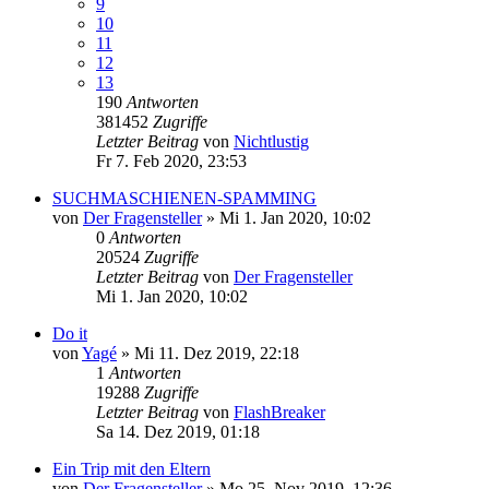
9
10
11
12
13
190
Antworten
381452
Zugriffe
Letzter Beitrag
von
Nichtlustig
Fr 7. Feb 2020, 23:53
SUCHMASCHIENEN-SPAMMING
von
Der Fragensteller
»
Mi 1. Jan 2020, 10:02
0
Antworten
20524
Zugriffe
Letzter Beitrag
von
Der Fragensteller
Mi 1. Jan 2020, 10:02
Do it
von
Yagé
»
Mi 11. Dez 2019, 22:18
1
Antworten
19288
Zugriffe
Letzter Beitrag
von
FlashBreaker
Sa 14. Dez 2019, 01:18
Ein Trip mit den Eltern
von
Der Fragensteller
»
Mo 25. Nov 2019, 12:36