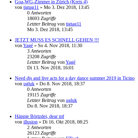
Goa-WG-Zimmer in Zürich (Kreis 4)
von
tigtag11
»
Mo 3. Dez 2018, 13:45
0
Antworten
18693
Zugriffe
Letzter Beitrag
von
tigtag11
Mo 3. Dez 2018, 13:45
JETZT MUSS ES SCHNELL GEHEN !!!
von
Yagé
»
So 4. Nov 2018, 11:30
3
Antworten
23208
Zugriffe
Letzter Beitrag
von
Yagé
Di 13. Nov 2018, 16:01
Need djs and live acts for a day dance summer 2019 in Ticino
von
ugluk
»
Do 8. Nov 2018, 18:37
0
Antworten
19115
Zugriffe
Letzter Beitrag
von
ugluk
Do 8. Nov 2018, 18:37
Häppie Börtzdei, dear mf
von
illusion
»
Di 16. Okt 2018, 08:25
2
Antworten
26123
Zugriffe