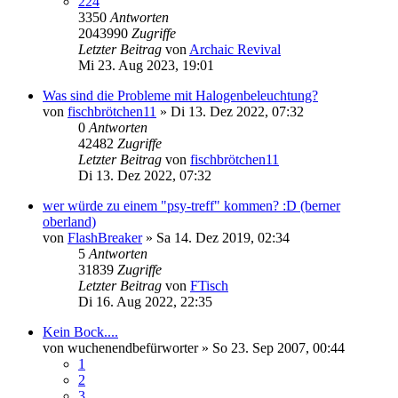
224
3350
Antworten
2043990
Zugriffe
Letzter Beitrag
von
Archaic Revival
Mi 23. Aug 2023, 19:01
Was sind die Probleme mit Halogenbeleuchtung?
von
fischbrötchen11
»
Di 13. Dez 2022, 07:32
0
Antworten
42482
Zugriffe
Letzter Beitrag
von
fischbrötchen11
Di 13. Dez 2022, 07:32
wer würde zu einem "psy-treff" kommen? :D (berner
oberland)
von
FlashBreaker
»
Sa 14. Dez 2019, 02:34
5
Antworten
31839
Zugriffe
Letzter Beitrag
von
FTisch
Di 16. Aug 2022, 22:35
Kein Bock....
von
wuchenendbefürworter
»
So 23. Sep 2007, 00:44
1
2
3