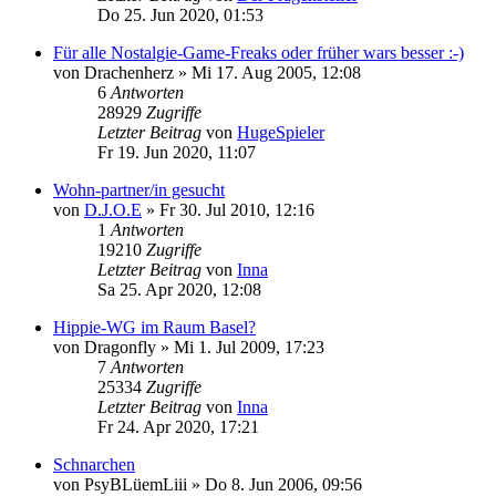
Do 25. Jun 2020, 01:53
Für alle Nostalgie-Game-Freaks oder früher wars besser :-)
von
Drachenherz
»
Mi 17. Aug 2005, 12:08
6
Antworten
28929
Zugriffe
Letzter Beitrag
von
HugeSpieler
Fr 19. Jun 2020, 11:07
Wohn-partner/in gesucht
von
D.J.O.E
»
Fr 30. Jul 2010, 12:16
1
Antworten
19210
Zugriffe
Letzter Beitrag
von
Inna
Sa 25. Apr 2020, 12:08
Hippie-WG im Raum Basel?
von
Dragonfly
»
Mi 1. Jul 2009, 17:23
7
Antworten
25334
Zugriffe
Letzter Beitrag
von
Inna
Fr 24. Apr 2020, 17:21
Schnarchen
von
PsyBLüemLiii
»
Do 8. Jun 2006, 09:56