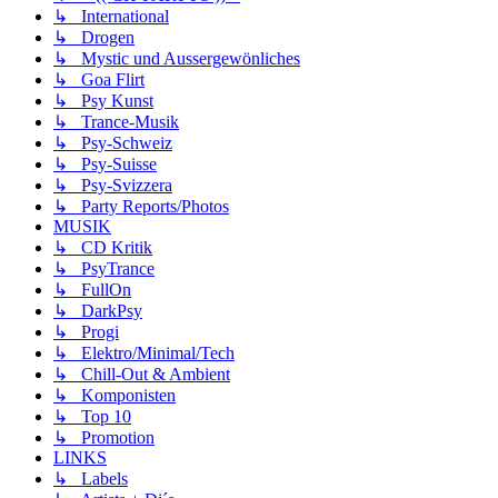
↳ International
↳ Drogen
↳ Mystic und Aussergewönliches
↳ Goa Flirt
↳ Psy Kunst
↳ Trance-Musik
↳ Psy-Schweiz
↳ Psy-Suisse
↳ Psy-Svizzera
↳ Party Reports/Photos
MUSIK
↳ CD Kritik
↳ PsyTrance
↳ FullOn
↳ DarkPsy
↳ Progi
↳ Elektro/Minimal/Tech
↳ Chill-Out & Ambient
↳ Komponisten
↳ Top 10
↳ Promotion
LINKS
↳ Labels