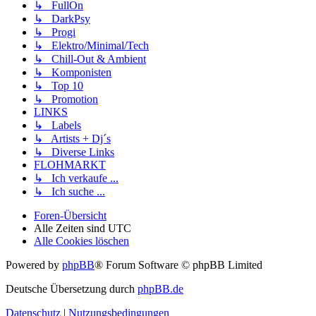
↳ FullOn
↳ DarkPsy
↳ Progi
↳ Elektro/Minimal/Tech
↳ Chill-Out & Ambient
↳ Komponisten
↳ Top 10
↳ Promotion
LINKS
↳ Labels
↳ Artists + Dj´s
↳ Diverse Links
FLOHMARKT
↳ Ich verkaufe ...
↳ Ich suche ...
Foren-Übersicht
Alle Zeiten sind
UTC
Alle Cookies löschen
Powered by
phpBB
® Forum Software © phpBB Limited
Deutsche Übersetzung durch
phpBB.de
Datenschutz
|
Nutzungsbedingungen