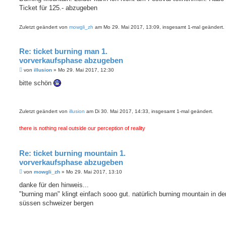
t
Ticket für 125.- abzugeben
r
a
g
Zuletzt geändert von
mowgli_zh
am Mo 29. Mai 2017, 13:09, insgesamt 1-mal geändert.
Re: ticket burning man 1.
vorverkaufsphase abzugeben
B
von
illusion
»
Mo 29. Mai 2017, 12:30
e
i
bitte schön
t
r
a
g
Zuletzt geändert von
illusion
am Di 30. Mai 2017, 14:33, insgesamt 1-mal geändert.
there is nothing real outside our perception of reality
Re: ticket burning mountain 1.
vorverkaufsphase abzugeben
B
von
mowgli_zh
»
Mo 29. Mai 2017, 13:10
e
i
danke für den hinweis...
t
"burning man" klingt einfach sooo gut. natürlich burning mountain in de
r
a
süssen schweizer bergen
g