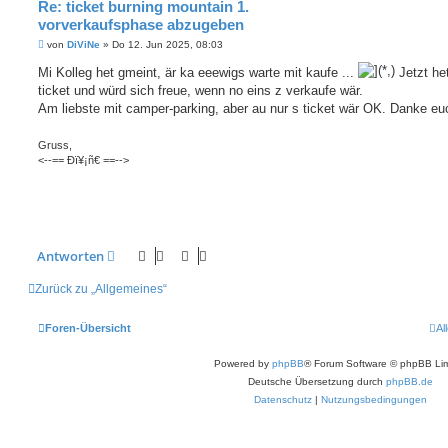
Re: ticket burning mountain 1.
vorverkaufsphase abzugeben
B
von
DiViNe
»
Do 12. Jun 2025, 08:03
e
i
Mi Kolleg het gmeint, är ka eeewigs warte mit kaufe ...
Jetzt het
t
ticket und würd sich freue, wenn no eins z verkaufe wär.
r
a
Am liebste mit camper-parking, aber au nur s ticket wär OK. Danke eu
g
Gruss,
<--== Ðï¥¡ñ€ ==-->
Antworten
Zurück zu „Allgemeines“
Foren-Übersicht
Al
Powered by
phpBB
® Forum Software © phpBB Lim
Deutsche Übersetzung durch
phpBB.de
Datenschutz
|
Nutzungsbedingungen