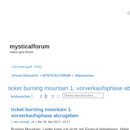
mysticalforum
swiss-goa-forum
Schnellzugriff
FAQ
Foren-Übersicht
MYSTICALFORUM
Allgemeines
ticket burning mountain 1. vorverkaufsphase 
Suche
Erweiterte Suche
Antworten
ticket burning mountain 1.
vorverkaufsphase abzugeben
B
von
mowgli_zh
»
Mo 29. Mai 2017, 10:17
e
i
Burning Mountain: Leider kann ich nicht am Festival teilnehmen. Habe 