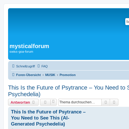
mysticalforum
swiss-goa-forum
Schnellzugriff
FAQ
Foren-Übersicht
MUSIK
Promotion
This Is the Future of Psytrance – You Need to
Psychedelia)
Suche
Erweit
Antworten
This Is the Future of Psytrance –
You Need to See This (AI-
Generated Psychedelia)