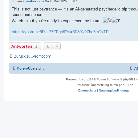
B
von
speedsound
»
So 4. Mai 2025, 03:07
e
i
This is not just psytrance — it’s an AI-generated psychedelic trip thro
t
sound and space.
r
a
Watch this if you're ready to experience the future.
g
https://youtu.be/iDiUP7CFqh8?si=5F80N9Zhu5tnTkTP
Antworten
Zurück zu „Promotion“
Foren-Übersicht
Al
Powered by
phpBB
® Forum Software © phpBB Lim
Deutsche Übersetzung durch
phpBB.de
Datenschutz
|
Nutzungsbedingungen