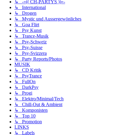
↳ -«(( CH-PARTYS ))»-
↳ International
↳ Drogen
↳ Mystic und Aussergewönliches
↳ Goa Flirt
↳ Psy Kunst
↳ Trance-Musik
↳ Psy-Schweiz
↳ Psy-Suisse
↳ Psy-Svizzera
↳ Party Reports/Photos
MUSIK
↳ CD Kritik
↳ PsyTrance
↳ FullOn
↳ DarkPsy
↳ Progi
↳ Elektro/Minimal/Tech
↳ Chill-Out & Ambient
↳ Komponisten
↳ Top 10
↳ Promotion
LINKS
↳ Labels