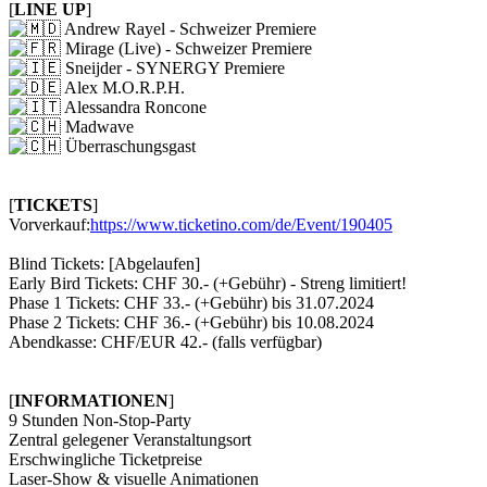
[
LINE UP
]
Andrew Rayel - Schweizer Premiere
Mirage (Live) - Schweizer Premiere
Sneijder - SYNERGY Premiere
Alex M.O.R.P.H.
Alessandra Roncone
Madwave
Überraschungsgast
[
TICKETS
]
Vorverkauf:
https://www.ticketino.com/de/Event/190405
Blind Tickets: [Abgelaufen]
Early Bird Tickets: CHF 30.- (+Gebühr) - Streng limitiert!
Phase 1 Tickets: CHF 33.- (+Gebühr) bis 31.07.2024
Phase 2 Tickets: CHF 36.- (+Gebühr) bis 10.08.2024
Abendkasse: CHF/EUR 42.- (falls verfügbar)
[
INFORMATIONEN
]
9 Stunden Non-Stop-Party
Zentral gelegener Veranstaltungsort
Erschwingliche Ticketpreise
Laser-Show & visuelle Animationen