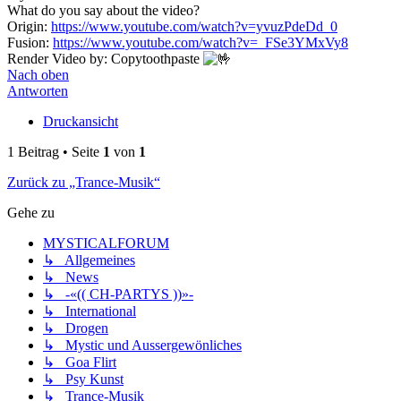
What do you say about the video?
Origin:
https://www.youtube.com/watch?v=yvuzPdeDd_0
Fusion:
https://www.youtube.com/watch?v=_FSe3YMxVy8
Render Video by: Copytoothpaste
Nach oben
Antworten
Druckansicht
1 Beitrag • Seite
1
von
1
Zurück zu „Trance-Musik“
Gehe zu
MYSTICALFORUM
↳ Allgemeines
↳ News
↳ -«(( CH-PARTYS ))»-
↳ International
↳ Drogen
↳ Mystic und Aussergewönliches
↳ Goa Flirt
↳ Psy Kunst
↳ Trance-Musik