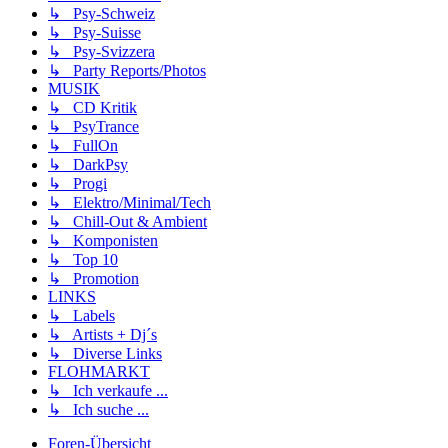
↳ Psy-Schweiz
↳ Psy-Suisse
↳ Psy-Svizzera
↳ Party Reports/Photos
MUSIK
↳ CD Kritik
↳ PsyTrance
↳ FullOn
↳ DarkPsy
↳ Progi
↳ Elektro/Minimal/Tech
↳ Chill-Out & Ambient
↳ Komponisten
↳ Top 10
↳ Promotion
LINKS
↳ Labels
↳ Artists + Dj´s
↳ Diverse Links
FLOHMARKT
↳ Ich verkaufe ...
↳ Ich suche ...
Foren-Übersicht