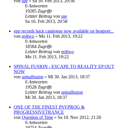
von
sue
»
Sa 16. Feb 2013, 20:58
0
Antworten
19285
Zugriffe
Letzter Beitrag
von
sue
Sa 16. Feb 2013, 20:58
epp records back catalogue now available on beatport...
von
redtwo
»
Mo 11. Feb 2013, 19:22
0
Antworten
18584
Zugriffe
Letzter Beitrag
von
redtwo
Mo 11. Feb 2013, 19:22
SPINAL FUSION - ESCAPE TO REALITY EP OUT
NOW
von
spinalfusion
»
Mi 30. Jan 2013, 18:37
0
Antworten
19528
Zugriffe
Letzter Beitrag
von
spinalfusion
Mi 30. Jan 2013, 18:37
ONE OF THE FINEST PSYPROG &
PROGRESSIVETRANCE
von
Question of Time
»
Sa 10. Nov 2012, 21:26
0
Antworten
19754
Zugriffe