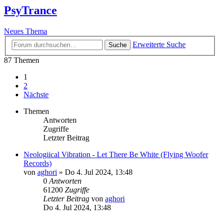
PsyTrance
Neues Thema
Erweiterte Suche
Suche
87 Themen
1
2
Nächste
Themen
Antworten
Zugriffe
Letzter Beitrag
Neologiical Vibration - Let There Be White (Flying Woofer
Records)
von
aghori
»
Do 4. Jul 2024, 13:48
0
Antworten
61200
Zugriffe
Letzter Beitrag
von
aghori
Do 4. Jul 2024, 13:48