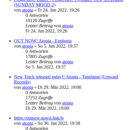
(SUNDAY MOOD 2)
von
atopia
»
Fr 24. Jun 2022, 19:26
0
Antworten
19120
Zugriffe
Letzter Beitrag
von
atopia
Fr 24. Jun 2022, 19:26
OUT NOW! Atopia - Euphoria
von
atopia
»
So 5. Jun 2022, 19:37
0
Antworten
17805
Zugriffe
Letzter Beitrag
von
atopia
So 5. Jun 2022, 19:37
New Track released today!! Atopia - Timelapse (Upward
Records)
von
atopia
»
Di 29. Mär 2022, 19:00
0
Antworten
17252
Zugriffe
Letzter Beitrag
von
atopia
Di 29. Mär 2022, 19:00
https://outnow.upwd.link/iv
von
atopia
»
So 30. Jan 2022, 19:58
0
Antworten