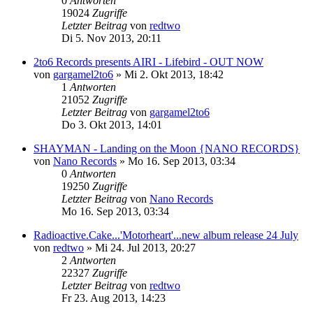
0
Antworten
19024
Zugriffe
Letzter Beitrag
von
redtwo
Di 5. Nov 2013, 20:11
2to6 Records presents AIRI - Lifebird - OUT NOW
von
gargamel2to6
»
Mi 2. Okt 2013, 18:42
1
Antworten
21052
Zugriffe
Letzter Beitrag
von
gargamel2to6
Do 3. Okt 2013, 14:01
SHAYMAN - Landing on the Moon {NANO RECORDS}
von
Nano Records
»
Mo 16. Sep 2013, 03:34
0
Antworten
19250
Zugriffe
Letzter Beitrag
von
Nano Records
Mo 16. Sep 2013, 03:34
Radioactive.Cake...'Motorheart'...new album release 24 July
von
redtwo
»
Mi 24. Jul 2013, 20:27
2
Antworten
22327
Zugriffe
Letzter Beitrag
von
redtwo
Fr 23. Aug 2013, 14:23