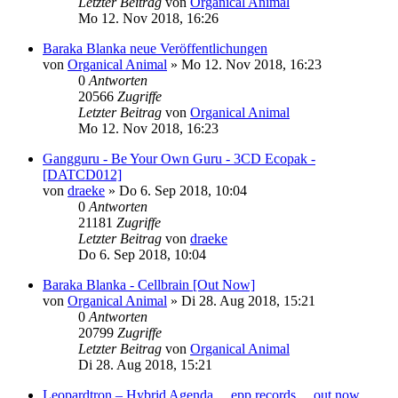
Letzter Beitrag
von
Organical Animal
Mo 12. Nov 2018, 16:26
Baraka Blanka neue Veröffentlichungen
von
Organical Animal
»
Mo 12. Nov 2018, 16:23
0
Antworten
20566
Zugriffe
Letzter Beitrag
von
Organical Animal
Mo 12. Nov 2018, 16:23
Gangguru - Be Your Own Guru - 3CD Ecopak -
[DATCD012]
von
draeke
»
Do 6. Sep 2018, 10:04
0
Antworten
21181
Zugriffe
Letzter Beitrag
von
draeke
Do 6. Sep 2018, 10:04
Baraka Blanka - Cellbrain [Out Now]
von
Organical Animal
»
Di 28. Aug 2018, 15:21
0
Antworten
20799
Zugriffe
Letzter Beitrag
von
Organical Animal
Di 28. Aug 2018, 15:21
Leopardtron – Hybrid Agenda….epp records….out now