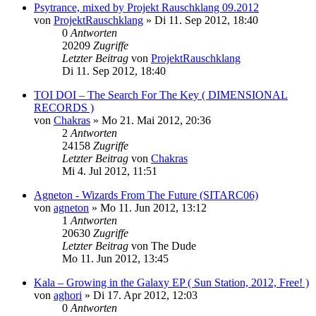
Psytrance, mixed by Projekt Rauschklang 09.2012
von
ProjektRauschklang
»
Di 11. Sep 2012, 18:40
0
Antworten
20209
Zugriffe
Letzter Beitrag
von
ProjektRauschklang
Di 11. Sep 2012, 18:40
TOI DOI – The Search For The Key ( DIMENSIONAL
RECORDS )
von
Chakras
»
Mo 21. Mai 2012, 20:36
2
Antworten
24158
Zugriffe
Letzter Beitrag
von
Chakras
Mi 4. Jul 2012, 11:51
Agneton - Wizards From The Future (SITARC06)
von
agneton
»
Mo 11. Jun 2012, 13:12
1
Antworten
20630
Zugriffe
Letzter Beitrag
von
The Dude
Mo 11. Jun 2012, 13:45
Kala – Growing in the Galaxy EP ( Sun Station, 2012, Free! )
von
aghori
»
Di 17. Apr 2012, 12:03
0
Antworten