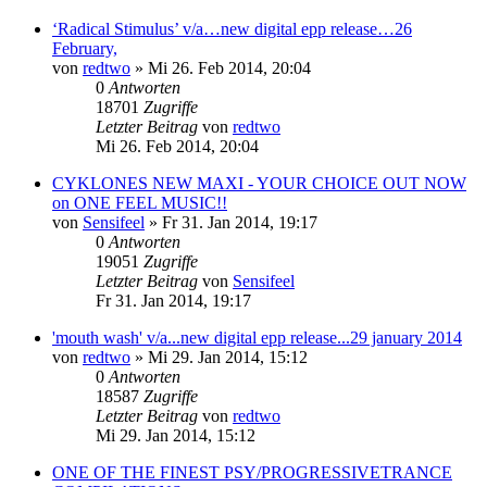
‘Radical Stimulus’ v/a…new digital epp release…26
February,
von
redtwo
»
Mi 26. Feb 2014, 20:04
0
Antworten
18701
Zugriffe
Letzter Beitrag
von
redtwo
Mi 26. Feb 2014, 20:04
CYKLONES NEW MAXI - YOUR CHOICE OUT NOW
on ONE FEEL MUSIC!!
von
Sensifeel
»
Fr 31. Jan 2014, 19:17
0
Antworten
19051
Zugriffe
Letzter Beitrag
von
Sensifeel
Fr 31. Jan 2014, 19:17
'mouth wash' v/a...new digital epp release...29 january 2014
von
redtwo
»
Mi 29. Jan 2014, 15:12
0
Antworten
18587
Zugriffe
Letzter Beitrag
von
redtwo
Mi 29. Jan 2014, 15:12
ONE OF THE FINEST PSY/PROGRESSIVETRANCE