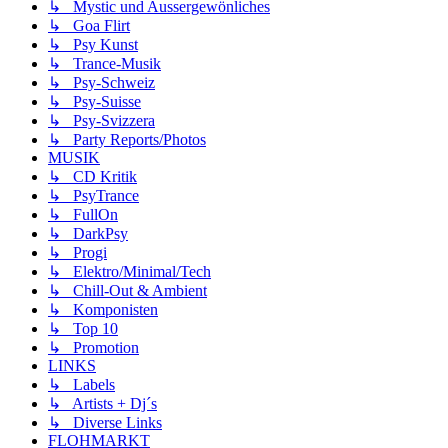
↳ Mystic und Aussergewönliches
↳ Goa Flirt
↳ Psy Kunst
↳ Trance-Musik
↳ Psy-Schweiz
↳ Psy-Suisse
↳ Psy-Svizzera
↳ Party Reports/Photos
MUSIK
↳ CD Kritik
↳ PsyTrance
↳ FullOn
↳ DarkPsy
↳ Progi
↳ Elektro/Minimal/Tech
↳ Chill-Out & Ambient
↳ Komponisten
↳ Top 10
↳ Promotion
LINKS
↳ Labels
↳ Artists + Dj´s
↳ Diverse Links
FLOHMARKT