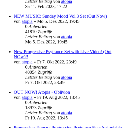
Letzter Beitrag
von
atopia
Sa 11. Feb 2023, 17:22
NEW MUSIC: Sunday Mood Vol.3 Set (Out Now)
von
atopia
»
Mo 5. Dez 2022, 19:45
0
Antworten
41810
Zugriffe
Letzter Beitrag
von
atopia
Mo 5. Dez 2022, 19:45
New Progressive Psytrance Set with Live Video! (Out
NOw)!!
von
atopia
»
Fr 7. Okt 2022, 23:49
0
Antworten
40054
Zugriffe
Letzter Beitrag
von
atopia
Fr 7. Okt 2022, 23:49
OUT NOW! Atopia - Oblivion
von
atopia
»
Fr 19. Aug 2022, 13:45
0
Antworten
18973
Zugriffe
Letzter Beitrag
von
atopia
Fr 19. Aug 2022, 13:45
Progressive Trance / Progressive Psytrance New Set aviable