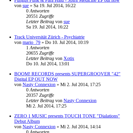
Fungus Funk & Para Halu - Spirit Medicine EP out now
von
sue
»
Sa 19. Jul 2014, 16:22
0
Antworten
20551
Zugriffe
Letzter Beitrag
von
sue
Sa 19. Jul 2014, 16:22
Track Universität Zürich - Psychiatrie
von
mario_79
»
Do 10. Jul 2014, 10:19
1
Antworten
20655
Zugriffe
Letzter Beitrag
von
Xotix
Do 10. Jul 2014, 13:01
BOOM! RECORDS presents SUPERGROOVER "42"
Digital EP OUT NOW
von
Nasty Connexion
»
Mi 2. Jul 2014, 17:25
0
Antworten
20357
Zugriffe
Letzter Beitrag
von
Nasty Connexion
Mi 2. Jul 2014, 17:25
ZERO 1 MUSIC presents TOUCH TONE "Dialations"
Debut Album
von
Nasty Connexion
»
Mi 2. Jul 2014, 14:14
0
Antworten