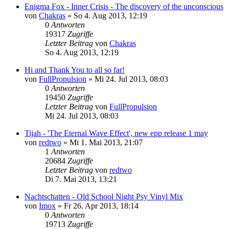
Enigma Fox - Inner Crisis - The discovery of the unconscious
von
Chakras
»
So 4. Aug 2013, 12:19
0
Antworten
19317
Zugriffe
Letzter Beitrag
von
Chakras
So 4. Aug 2013, 12:19
Hi and Thank You to all so far!
von
FullPropulsion
»
Mi 24. Jul 2013, 08:03
0
Antworten
19450
Zugriffe
Letzter Beitrag
von
FullPropulsion
Mi 24. Jul 2013, 08:03
Tijah - 'The Eternal Wave Effect', new epp release 1 may
von
redtwo
»
Mi 1. Mai 2013, 21:07
1
Antworten
20684
Zugriffe
Letzter Beitrag
von
redtwo
Di 7. Mai 2013, 13:21
Nachtschatten - Old School Night Psy Vinyl Mix
von
Imox
»
Fr 26. Apr 2013, 18:14
0
Antworten
19713
Zugriffe