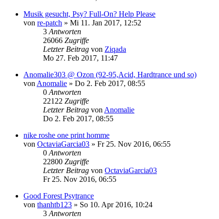
Musik gesucht, Psy? Full-On? Help Please
von
re-patch
»
Mi 11. Jan 2017, 12:52
3
Antworten
26066
Zugriffe
Letzter Beitrag
von
Ziqada
Mo 27. Feb 2017, 11:47
Anomalie303 @ Ozon (92-95,Acid, Hardtrance und so)
von
Anomalie
»
Do 2. Feb 2017, 08:55
0
Antworten
22122
Zugriffe
Letzter Beitrag
von
Anomalie
Do 2. Feb 2017, 08:55
nike roshe one print homme
von
OctaviaGarcia03
»
Fr 25. Nov 2016, 06:55
0
Antworten
22800
Zugriffe
Letzter Beitrag
von
OctaviaGarcia03
Fr 25. Nov 2016, 06:55
Good Forest Psytrance
von
thanhtb123
»
So 10. Apr 2016, 10:24
3
Antworten