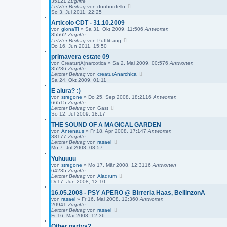
35121
Zugriffe
Letzter Beitrag
von
donbordello
So 3. Jul 2011, 22:25
Articolo CDT - 31.10.2009
von
gionaTI
»
Sa 31. Okt 2009, 11:50
6
Antworten
35562
Zugriffe
Letzter Beitrag
von
Pufflibäng
Do 16. Jun 2011, 15:50
primavera estate 09
von
Creatur(A)narcotica
»
Sa 2. Mai 2009, 00:57
6
Antworten
35236
Zugriffe
Letzter Beitrag
von
creaturAnarchica
Sa 24. Okt 2009, 01:11
E alura? :)
von
stregone
»
Do 25. Sep 2008, 18:21
16
Antworten
66515
Zugriffe
Letzter Beitrag
von
Gast
So 12. Jul 2009, 18:17
THE SOUND OF A MAGICAL GARDEN
von
Antenaus
»
Fr 18. Apr 2008, 17:14
7
Antworten
38177
Zugriffe
Letzter Beitrag
von
rasael
Mo 7. Jul 2008, 08:57
Yuhuuuu
von
stregone
»
Mo 17. Mär 2008, 12:31
16
Antworten
64235
Zugriffe
Letzter Beitrag
von
Aladrum
Di 17. Jun 2008, 12:10
16.05.2008 - PSY APERO @ Birreria Haas, BellinzonA
von
rasael
»
Fr 16. Mai 2008, 12:36
0
Antworten
20941
Zugriffe
Letzter Beitrag
von
rasael
Fr 16. Mai 2008, 12:36
Other partys?