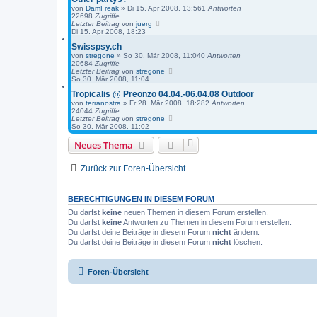
von
DamFreak
»
Di 15. Apr 2008, 13:56
1
Antworten
22698
Zugriffe
Letzter Beitrag
von
juerg
Di 15. Apr 2008, 18:23
Swisspsy.ch
von
stregone
»
So 30. Mär 2008, 11:04
0
Antworten
20684
Zugriffe
Letzter Beitrag
von
stregone
So 30. Mär 2008, 11:04
Tropicalis @ Preonzo 04.04.-06.04.08 Outdoor
von
terranostra
»
Fr 28. Mär 2008, 18:28
2
Antworten
24044
Zugriffe
Letzter Beitrag
von
stregone
So 30. Mär 2008, 11:02
Neues Thema
Zurück zur Foren-Übersicht
BERECHTIGUNGEN IN DIESEM FORUM
Du darfst
keine
neuen Themen in diesem Forum erstellen.
Du darfst
keine
Antworten zu Themen in diesem Forum erstellen.
Du darfst deine Beiträge in diesem Forum
nicht
ändern.
Du darfst deine Beiträge in diesem Forum
nicht
löschen.
Foren-Übersicht