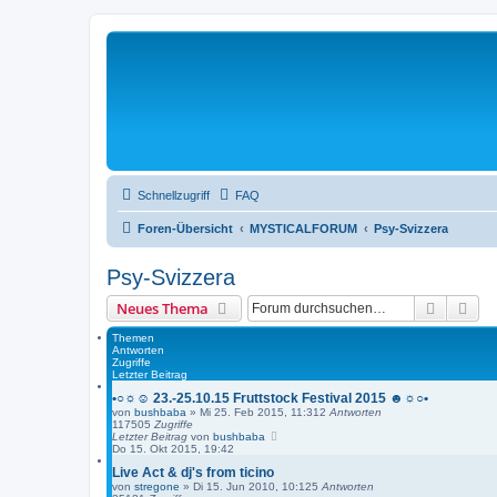
Schnellzugriff
FAQ
Foren-Übersicht
MYSTICALFORUM
Psy-Svizzera
Psy-Svizzera
Suche
Erw
Neues Thema
Themen
Antworten
Zugriffe
Letzter Beitrag
•○☼☺ 23.-25.10.15 Fruttstock Festival 2015 ☻☼○•
von
bushbaba
»
Mi 25. Feb 2015, 11:31
2
Antworten
117505
Zugriffe
Letzter Beitrag
von
bushbaba
Do 15. Okt 2015, 19:42
Live Act & dj's from ticino
von
stregone
»
Di 15. Jun 2010, 10:12
5
Antworten