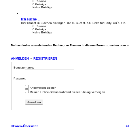
0
Themen
0
Beiträge
Keine Beiträge
Ich suche ...
Hier kannst Du Sachen eintragen, die du suchst. z.b. Deko für Party, CD´s, etc.
0
Themen
0
Beiträge
Keine Beiträge
Du hast keine ausreichenden Rechte, um Themen in diesem Forum zu sehen oder z
ANMELDEN
•
REGISTRIEREN
Benutzername:
Passwort:
Angemeldet bleiben
Meinen Online-Status während dieser Sitzung verbergen
Foren-Übersicht
Al