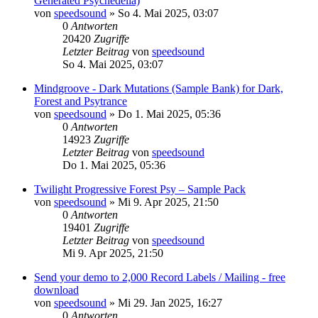
Generated Psychedelia)
von
speedsound
»
So 4. Mai 2025, 03:07
0
Antworten
20420
Zugriffe
Letzter Beitrag
von
speedsound
So 4. Mai 2025, 03:07
Mindgroove - Dark Mutations (Sample Bank) for Dark,
Forest and Psytrance
von
speedsound
»
Do 1. Mai 2025, 05:36
0
Antworten
14923
Zugriffe
Letzter Beitrag
von
speedsound
Do 1. Mai 2025, 05:36
Twilight Progressive Forest Psy – Sample Pack
von
speedsound
»
Mi 9. Apr 2025, 21:50
0
Antworten
19401
Zugriffe
Letzter Beitrag
von
speedsound
Mi 9. Apr 2025, 21:50
Send your demo to 2,000 Record Labels / Mailing - free
download
von
speedsound
»
Mi 29. Jan 2025, 16:27
0
Antworten