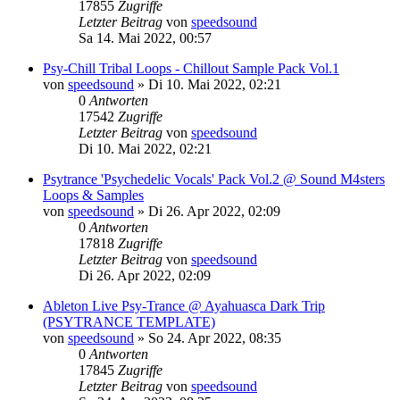
17855
Zugriffe
Letzter Beitrag
von
speedsound
Sa 14. Mai 2022, 00:57
Psy-Chill Tribal Loops - Chillout Sample Pack Vol.1
von
speedsound
»
Di 10. Mai 2022, 02:21
0
Antworten
17542
Zugriffe
Letzter Beitrag
von
speedsound
Di 10. Mai 2022, 02:21
Psytrance 'Psychedelic Vocals' Pack Vol.2 @ Sound M4sters
Loops & Samples
von
speedsound
»
Di 26. Apr 2022, 02:09
0
Antworten
17818
Zugriffe
Letzter Beitrag
von
speedsound
Di 26. Apr 2022, 02:09
Ableton Live Psy-Trance @ Ayahuasca Dark Trip
(PSYTRANCE TEMPLATE)
von
speedsound
»
So 24. Apr 2022, 08:35
0
Antworten
17845
Zugriffe
Letzter Beitrag
von
speedsound