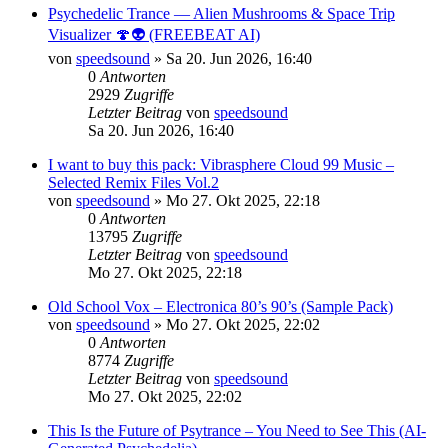
Psychedelic Trance — Alien Mushrooms & Space Trip
Visualizer 🍄👽 (FREEBEAT AI)
von
speedsound
»
Sa 20. Jun 2026, 16:40
0
Antworten
2929
Zugriffe
Letzter Beitrag
von
speedsound
Sa 20. Jun 2026, 16:40
I want to buy this pack: Vibrasphere Cloud 99 Music –
Selected Remix Files Vol.2
von
speedsound
»
Mo 27. Okt 2025, 22:18
0
Antworten
13795
Zugriffe
Letzter Beitrag
von
speedsound
Mo 27. Okt 2025, 22:18
Old School Vox – Electronica 80’s 90’s (Sample Pack)
von
speedsound
»
Mo 27. Okt 2025, 22:02
0
Antworten
8774
Zugriffe
Letzter Beitrag
von
speedsound
Mo 27. Okt 2025, 22:02
This Is the Future of Psytrance – You Need to See This (AI-