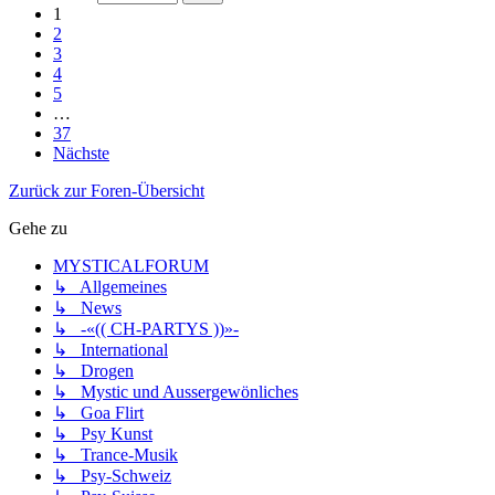
1
2
3
4
5
…
37
Nächste
Zurück zur Foren-Übersicht
Gehe zu
MYSTICALFORUM
↳ Allgemeines
↳ News
↳ -«(( CH-PARTYS ))»-
↳ International
↳ Drogen
↳ Mystic und Aussergewönliches
↳ Goa Flirt
↳ Psy Kunst
↳ Trance-Musik
↳ Psy-Schweiz