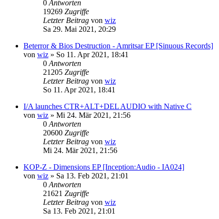
0
Antworten
19269
Zugriffe
Letzter Beitrag
von
wiz
Sa 29. Mai 2021, 20:29
Beterror & Bios Destruction - Amritsar EP [Sinuous Records]
von
wiz
»
So 11. Apr 2021, 18:41
0
Antworten
21205
Zugriffe
Letzter Beitrag
von
wiz
So 11. Apr 2021, 18:41
I/A launches CTR+ALT+DEL AUDIO with Native C
von
wiz
»
Mi 24. Mär 2021, 21:56
0
Antworten
20600
Zugriffe
Letzter Beitrag
von
wiz
Mi 24. Mär 2021, 21:56
KOP-Z - Dimensions EP [Inception:Audio - IA024]
von
wiz
»
Sa 13. Feb 2021, 21:01
0
Antworten
21621
Zugriffe
Letzter Beitrag
von
wiz
Sa 13. Feb 2021, 21:01