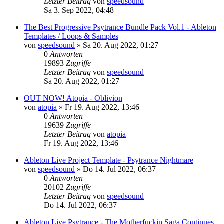
Letzter Beitrag
von
speedsound
Sa 3. Sep 2022, 04:48
The Best Progressive Psytrance Bundle Pack Vol.1 - Ableton
Templates / Loops & Samples
von
speedsound
»
Sa 20. Aug 2022, 01:27
0
Antworten
19893
Zugriffe
Letzter Beitrag
von
speedsound
Sa 20. Aug 2022, 01:27
OUT NOW! Atopia - Oblivion
von
atopia
»
Fr 19. Aug 2022, 13:46
0
Antworten
19639
Zugriffe
Letzter Beitrag
von
atopia
Fr 19. Aug 2022, 13:46
Ableton Live Project Template - Psytrance Nightmare
von
speedsound
»
Do 14. Jul 2022, 06:37
0
Antworten
20102
Zugriffe
Letzter Beitrag
von
speedsound
Do 14. Jul 2022, 06:37
Ableton Live Psytrance - The Motherfuckin Saga Continues