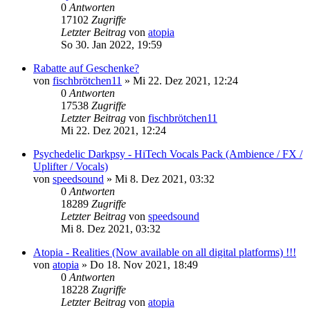
0
Antworten
17102
Zugriffe
Letzter Beitrag
von
atopia
So 30. Jan 2022, 19:59
Rabatte auf Geschenke?
von
fischbrötchen11
»
Mi 22. Dez 2021, 12:24
0
Antworten
17538
Zugriffe
Letzter Beitrag
von
fischbrötchen11
Mi 22. Dez 2021, 12:24
Psychedelic Darkpsy - HiTech Vocals Pack (Ambience / FX /
Uplifter / Vocals)
von
speedsound
»
Mi 8. Dez 2021, 03:32
0
Antworten
18289
Zugriffe
Letzter Beitrag
von
speedsound
Mi 8. Dez 2021, 03:32
Atopia - Realities (Now available on all digital platforms) !!!
von
atopia
»
Do 18. Nov 2021, 18:49
0
Antworten
18228
Zugriffe
Letzter Beitrag
von
atopia