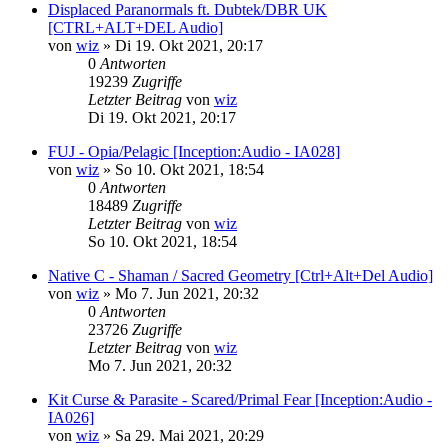
Displaced Paranormals ft. Dubtek/DBR UK
[CTRL+ALT+DEL Audio]
von
wiz
»
Di 19. Okt 2021, 20:17
0
Antworten
19239
Zugriffe
Letzter Beitrag
von
wiz
Di 19. Okt 2021, 20:17
FUJ - Opia/Pelagic [Inception:Audio - IA028]
von
wiz
»
So 10. Okt 2021, 18:54
0
Antworten
18489
Zugriffe
Letzter Beitrag
von
wiz
So 10. Okt 2021, 18:54
Native C - Shaman / Sacred Geometry [Ctrl+Alt+Del Audio]
von
wiz
»
Mo 7. Jun 2021, 20:32
0
Antworten
23726
Zugriffe
Letzter Beitrag
von
wiz
Mo 7. Jun 2021, 20:32
Kit Curse & Parasite - Scared/Primal Fear [Inception:Audio -
IA026]
von
wiz
»
Sa 29. Mai 2021, 20:29