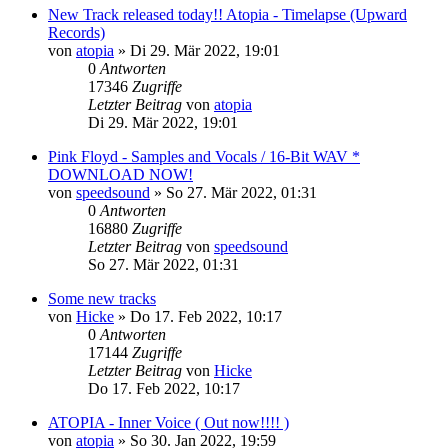
New Track released today!! Atopia - Timelapse (Upward
Records)
von
atopia
»
Di 29. Mär 2022, 19:01
0
Antworten
17346
Zugriffe
Letzter Beitrag
von
atopia
Di 29. Mär 2022, 19:01
Pink Floyd - Samples and Vocals / 16-Bit WAV *
DOWNLOAD NOW!
von
speedsound
»
So 27. Mär 2022, 01:31
0
Antworten
16880
Zugriffe
Letzter Beitrag
von
speedsound
So 27. Mär 2022, 01:31
Some new tracks
von
Hicke
»
Do 17. Feb 2022, 10:17
0
Antworten
17144
Zugriffe
Letzter Beitrag
von
Hicke
Do 17. Feb 2022, 10:17
ATOPIA - Inner Voice ( Out now!!!! )
von
atopia
»
So 30. Jan 2022, 19:59