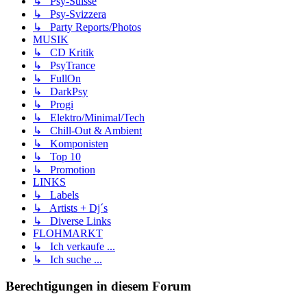
↳ Psy-Suisse
↳ Psy-Svizzera
↳ Party Reports/Photos
MUSIK
↳ CD Kritik
↳ PsyTrance
↳ FullOn
↳ DarkPsy
↳ Progi
↳ Elektro/Minimal/Tech
↳ Chill-Out & Ambient
↳ Komponisten
↳ Top 10
↳ Promotion
LINKS
↳ Labels
↳ Artists + Dj´s
↳ Diverse Links
FLOHMARKT
↳ Ich verkaufe ...
↳ Ich suche ...
Berechtigungen in diesem Forum