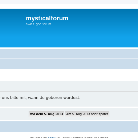
mysticalforum
swiss-goa-forum
e uns bitte mit, wann du geboren wurdest.
Powered by
phpBB
® Forum Software © phpBB Limited