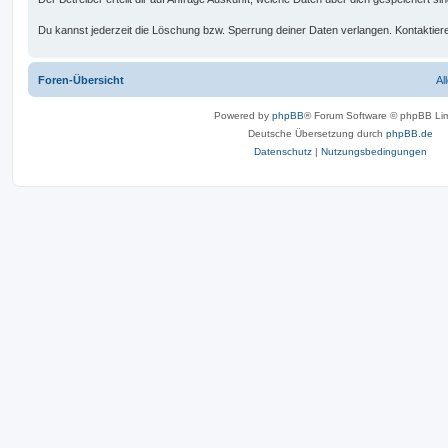
Du kannst jederzeit die Löschung bzw. Sperrung deiner Daten verlangen. Kontaktiere 
Foren-Übersicht
Al
Powered by
phpBB
® Forum Software © phpBB Lim
Deutsche Übersetzung durch
phpBB.de
Datenschutz
|
Nutzungsbedingungen