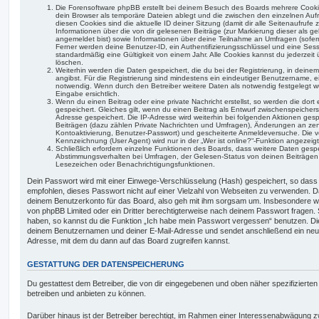
Die Forensoftware phpBB erstellt bei deinem Besuch des Boards mehrere Cookie
dein Browser als temporäre Dateien ablegt und die zwischen den einzelnen Aufr
diesen Cookies sind die aktuelle ID deiner Sitzung (damit dir alle Seitenaufruf
Informationen über die von dir gelesenen Beiträge (zur Markierung dieser als g
angemeldet bist) sowie Informationen über deine Teilnahme an Umfragen (sofern
Ferner werden deine Benutzer-ID, ein Authentifizierungsschlüssel und eine Ses
standardmäßig eine Gültigkeit von einem Jahr. Alle Cookies kannst du jederzeit 
löschen.
Weiterhin werden die Daten gespeichert, die du bei der Registrierung, in deine
angibst. Für die Registrierung sind mindestens ein eindeutiger Benutzername, 
notwendig. Wenn durch den Betreiber weitere Daten als notwendig festgelegt wur
Eingabe ersichtlich.
Wenn du einen Beitrag oder eine private Nachricht erstellst, so werden die dor
gespeichert. Gleiches gilt, wenn du einen Beitrag als Entwurf zwischenspeicherst
Adresse gespeichert. Die IP-Adresse wird weiterhin bei folgenden Aktionen ge
Beiträgen (dazu zählen Private Nachrichten und Umfragen), Änderungen an zent
Kontoaktivierung, Benutzer-Passwort) und gescheiterte Anmeldeversuche. Die v
Kennzeichnung (User Agent) wird nur in der „Wer ist online?“-Funktion angezeigt
Schließlich erfordern einzelne Funktionen des Boards, dass weitere Daten ges
Abstimmungsverhalten bei Umfragen, der Gelesen-Status von deinen Beiträgen od
Lesezeichen oder Benachrichtigungsfunktionen.
Dein Passwort wird mit einer Einwege-Verschlüsselung (Hash) gespeichert, so dass e
empfohlen, dieses Passwort nicht auf einer Vielzahl von Webseiten zu verwenden. D
deinem Benutzerkonto für das Board, also geh mit ihm sorgsam um. Insbesondere wird
von phpBB Limited oder ein Dritter berechtigterweise nach deinem Passwort fragen. 
haben, so kannst du die Funktion „Ich habe mein Passwort vergessen“ benutzen. Di
deinem Benutzernamen und deiner E-Mail-Adresse und sendet anschließend ein neu
Adresse, mit dem du dann auf das Board zugreifen kannst.
GESTATTUNG DER DATENSPEICHERUNG
Du gestattest dem Betreiber, die von dir eingegebenen und oben näher spezifizierte
betreiben und anbieten zu können.
Darüber hinaus ist der Betreiber berechtigt, im Rahmen einer Interessenabwägung 