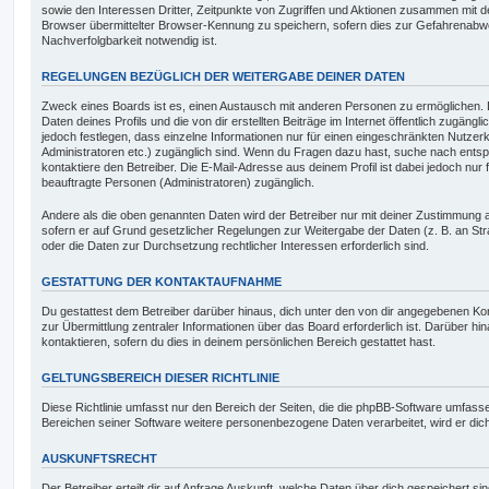
sowie den Interessen Dritter, Zeitpunkte von Zugriffen und Aktionen zusammen mit 
Browser übermittelter Browser-Kennung zu speichern, sofern dies zur Gefahrenabwe
Nachverfolgbarkeit notwendig ist.
REGELUNGEN BEZÜGLICH DER WEITERGABE DEINER DATEN
Zweck eines Boards ist es, einen Austausch mit anderen Personen zu ermöglichen. D
Daten deines Profils und die von dir erstellten Beiträge im Internet öffentlich zugäng
jedoch festlegen, dass einzelne Informationen nur für einen eingeschränkten Nutzerkr
Administratoren etc.) zugänglich sind. Wenn du Fragen dazu hast, suche nach ent
kontaktiere den Betreiber. Die E-Mail-Adresse aus deinem Profil ist dabei jedoch nur
beauftragte Personen (Administratoren) zugänglich.
Andere als die oben genannten Daten wird der Betreiber nur mit deiner Zustimmung an 
sofern er auf Grund gesetzlicher Regelungen zur Weitergabe der Daten (z. B. an Stra
oder die Daten zur Durchsetzung rechtlicher Interessen erforderlich sind.
GESTATTUNG DER KONTAKTAUFNAHME
Du gestattest dem Betreiber darüber hinaus, dich unter den von dir angegebenen Kon
zur Übermittlung zentraler Informationen über das Board erforderlich ist. Darüber h
kontaktieren, sofern du dies in deinem persönlichen Bereich gestattet hast.
GELTUNGSBEREICH DIESER RICHTLINIE
Diese Richtlinie umfasst nur den Bereich der Seiten, die die phpBB-Software umfasse
Bereichen seiner Software weitere personenbezogene Daten verarbeitet, wird er dich
AUSKUNFTSRECHT
Der Betreiber erteilt dir auf Anfrage Auskunft, welche Daten über dich gespeichert sin