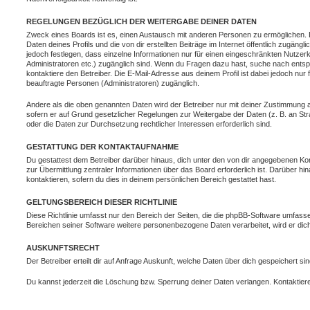
REGELUNGEN BEZÜGLICH DER WEITERGABE DEINER DATEN
Zweck eines Boards ist es, einen Austausch mit anderen Personen zu ermöglichen. D
Daten deines Profils und die von dir erstellten Beiträge im Internet öffentlich zugäng
jedoch festlegen, dass einzelne Informationen nur für einen eingeschränkten Nutzerkr
Administratoren etc.) zugänglich sind. Wenn du Fragen dazu hast, suche nach ent
kontaktiere den Betreiber. Die E-Mail-Adresse aus deinem Profil ist dabei jedoch nur
beauftragte Personen (Administratoren) zugänglich.
Andere als die oben genannten Daten wird der Betreiber nur mit deiner Zustimmung an 
sofern er auf Grund gesetzlicher Regelungen zur Weitergabe der Daten (z. B. an Stra
oder die Daten zur Durchsetzung rechtlicher Interessen erforderlich sind.
GESTATTUNG DER KONTAKTAUFNAHME
Du gestattest dem Betreiber darüber hinaus, dich unter den von dir angegebenen Kon
zur Übermittlung zentraler Informationen über das Board erforderlich ist. Darüber h
kontaktieren, sofern du dies in deinem persönlichen Bereich gestattet hast.
GELTUNGSBEREICH DIESER RICHTLINIE
Diese Richtlinie umfasst nur den Bereich der Seiten, die die phpBB-Software umfasse
Bereichen seiner Software weitere personenbezogene Daten verarbeitet, wird er dich
AUSKUNFTSRECHT
Der Betreiber erteilt dir auf Anfrage Auskunft, welche Daten über dich gespeichert sin
Du kannst jederzeit die Löschung bzw. Sperrung deiner Daten verlangen. Kontaktiere 