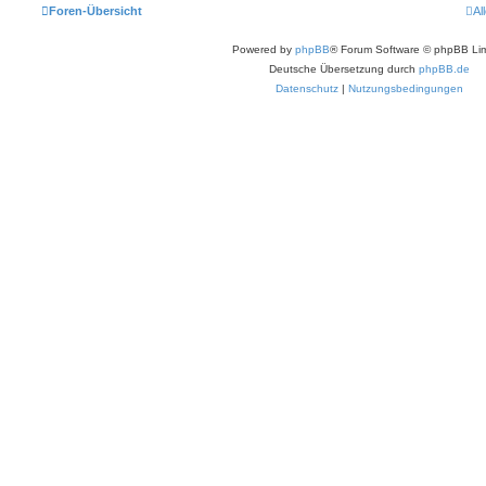
Foren-Übersicht
Al
Powered by
phpBB
® Forum Software © phpBB Lim
Deutsche Übersetzung durch
phpBB.de
Datenschutz
|
Nutzungsbedingungen