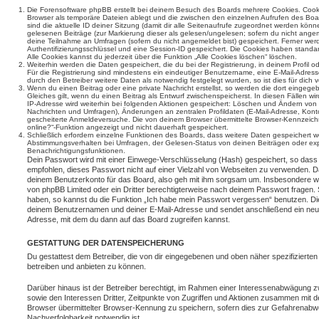
Die Forensoftware phpBB erstellt bei deinem Besuch des Boards mehrere Cookies. Cookie
Browser als temporäre Dateien ablegt und die zwischen den einzelnen Aufrufen des Boar
sind die aktuelle ID deiner Sitzung (damit dir alle Seitenaufrufe zugeordnet werden könn
gelesenen Beiträge (zur Markierung dieser als gelesen/ungelesen; sofern du nicht angem
deine Teilnahme an Umfragen (sofern du nicht angemeldet bist) gespeichert. Ferner wer
Authentifizierungsschlüssel und eine Session-ID gespeichert. Die Cookies haben standar
Alle Cookies kannst du jederzeit über die Funktion „Alle Cookies löschen“ löschen.
Weiterhin werden die Daten gespeichert, die du bei der Registrierung, in deinem Profil 
Für die Registrierung sind mindestens ein eindeutiger Benutzername, eine E-Mail-Adre
durch den Betreiber weitere Daten als notwendig festgelegt wurden, so ist dies für dich v
Wenn du einen Beitrag oder eine private Nachricht erstellst, so werden die dort eingeg
Gleiches gilt, wenn du einen Beitrag als Entwurf zwischenspeicherst. In diesen Fällen wi
IP-Adresse wird weiterhin bei folgenden Aktionen gespeichert: Löschen und Ändern von 
Nachrichten und Umfragen), Änderungen an zentralen Profildaten (E-Mail-Adresse, Kont
gescheiterte Anmeldeversuche. Die von deinem Browser übermittelte Browser-Kennzeichnu
online?“-Funktion angezeigt und nicht dauerhaft gespeichert.
Schließlich erfordern einzelne Funktionen des Boards, dass weitere Daten gespeichert
Abstimmungsverhalten bei Umfragen, der Gelesen-Status von deinen Beiträgen oder expl
Benachrichtigungsfunktionen.
Dein Passwort wird mit einer Einwege-Verschlüsselung (Hash) gespeichert, so dass e
empfohlen, dieses Passwort nicht auf einer Vielzahl von Webseiten zu verwenden. D
deinem Benutzerkonto für das Board, also geh mit ihm sorgsam um. Insbesondere wird
von phpBB Limited oder ein Dritter berechtigterweise nach deinem Passwort fragen. 
haben, so kannst du die Funktion „Ich habe mein Passwort vergessen“ benutzen. Di
deinem Benutzernamen und deiner E-Mail-Adresse und sendet anschließend ein neu
Adresse, mit dem du dann auf das Board zugreifen kannst.
GESTATTUNG DER DATENSPEICHERUNG
Du gestattest dem Betreiber, die von dir eingegebenen und oben näher spezifizierte
betreiben und anbieten zu können.
Darüber hinaus ist der Betreiber berechtigt, im Rahmen einer Interessenabwägung 
sowie den Interessen Dritter, Zeitpunkte von Zugriffen und Aktionen zusammen mit 
Browser übermittelter Browser-Kennung zu speichern, sofern dies zur Gefahrenabwe
Nachverfolgbarkeit notwendig ist.