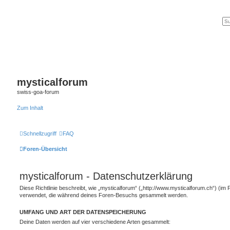
mysticalforum
swiss-goa-forum
Zum Inhalt
Schnellzugriff
FAQ
Foren-Übersicht
mysticalforum - Datenschutzerklärung
Diese Richtlinie beschreibt, wie „mysticalforum“ („http://www.mysticalforum.ch“) (im 
verwendet, die während deines Foren-Besuchs gesammelt werden.
UMFANG UND ART DER DATENSPEICHERUNG
Deine Daten werden auf vier verschiedene Arten gesammelt: