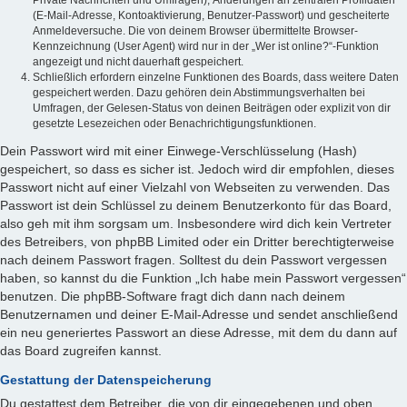
Private Nachrichten und Umfragen), Änderungen an zentralen Profildaten
(E-Mail-Adresse, Kontoaktivierung, Benutzer-Passwort) und gescheiterte
Anmeldeversuche. Die von deinem Browser übermittelte Browser-
Kennzeichnung (User Agent) wird nur in der „Wer ist online?“-Funktion
angezeigt und nicht dauerhaft gespeichert.
Schließlich erfordern einzelne Funktionen des Boards, dass weitere Daten
gespeichert werden. Dazu gehören dein Abstimmungsverhalten bei
Umfragen, der Gelesen-Status von deinen Beiträgen oder explizit von dir
gesetzte Lesezeichen oder Benachrichtigungsfunktionen.
Dein Passwort wird mit einer Einwege-Verschlüsselung (Hash)
gespeichert, so dass es sicher ist. Jedoch wird dir empfohlen, dieses
Passwort nicht auf einer Vielzahl von Webseiten zu verwenden. Das
Passwort ist dein Schlüssel zu deinem Benutzerkonto für das Board,
also geh mit ihm sorgsam um. Insbesondere wird dich kein Vertreter
des Betreibers, von phpBB Limited oder ein Dritter berechtigterweise
nach deinem Passwort fragen. Solltest du dein Passwort vergessen
haben, so kannst du die Funktion „Ich habe mein Passwort vergessen“
benutzen. Die phpBB-Software fragt dich dann nach deinem
Benutzernamen und deiner E-Mail-Adresse und sendet anschließend
ein neu generiertes Passwort an diese Adresse, mit dem du dann auf
das Board zugreifen kannst.
Gestattung der Datenspeicherung
Du gestattest dem Betreiber, die von dir eingegebenen und oben