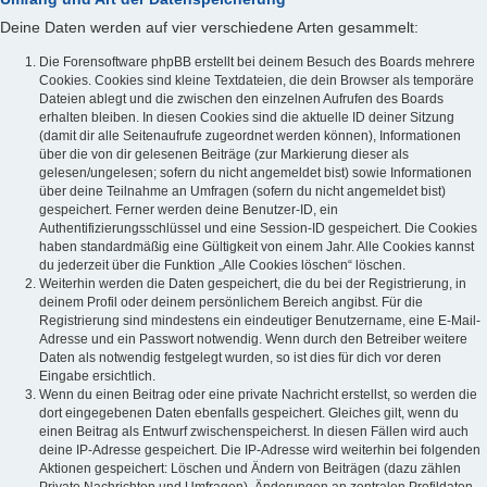
Deine Daten werden auf vier verschiedene Arten gesammelt:
Die Forensoftware phpBB erstellt bei deinem Besuch des Boards mehrere
Cookies. Cookies sind kleine Textdateien, die dein Browser als temporäre
Dateien ablegt und die zwischen den einzelnen Aufrufen des Boards
erhalten bleiben. In diesen Cookies sind die aktuelle ID deiner Sitzung
(damit dir alle Seitenaufrufe zugeordnet werden können), Informationen
über die von dir gelesenen Beiträge (zur Markierung dieser als
gelesen/ungelesen; sofern du nicht angemeldet bist) sowie Informationen
über deine Teilnahme an Umfragen (sofern du nicht angemeldet bist)
gespeichert. Ferner werden deine Benutzer-ID, ein
Authentifizierungsschlüssel und eine Session-ID gespeichert. Die Cookies
haben standardmäßig eine Gültigkeit von einem Jahr. Alle Cookies kannst
du jederzeit über die Funktion „Alle Cookies löschen“ löschen.
Weiterhin werden die Daten gespeichert, die du bei der Registrierung, in
deinem Profil oder deinem persönlichem Bereich angibst. Für die
Registrierung sind mindestens ein eindeutiger Benutzername, eine E-Mail-
Adresse und ein Passwort notwendig. Wenn durch den Betreiber weitere
Daten als notwendig festgelegt wurden, so ist dies für dich vor deren
Eingabe ersichtlich.
Wenn du einen Beitrag oder eine private Nachricht erstellst, so werden die
dort eingegebenen Daten ebenfalls gespeichert. Gleiches gilt, wenn du
einen Beitrag als Entwurf zwischenspeicherst. In diesen Fällen wird auch
deine IP-Adresse gespeichert. Die IP-Adresse wird weiterhin bei folgenden
Aktionen gespeichert: Löschen und Ändern von Beiträgen (dazu zählen