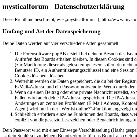
mysticalforum - Datenschutzerklärung
Diese Richtlinie beschreibt, wie „mysticalforum“ („http://www.myst
Umfang und Art der Datenspeicherung
Deine Daten werden auf vier verschiedene Arten gesammelt:
Die Forensoftware phpBB erstellt bei deinem Besuch des Board
Aufrufen des Boards erhalten bleiben. In diesen Cookies sind d
(zur Markierung dieser als gelesen/ungelesen; sofern du nicht 
Benutzer-ID, ein Authentifizierungsschlüssel und eine Session-
Cookies löschen“ löschen.
Weiterhin werden die Daten gespeichert, die du bei der Registr
E-Mail-Adresse und ein Passwort notwendig. Wenn durch den Bet
Wenn du einen Beitrag oder eine private Nachricht erstellst, so
Fällen wird auch deine IP-Adresse gespeichert. Die IP-Adress
Änderungen an zentralen Profildaten (E-Mail-Adresse, Kontoa
Agent) wird nur in der „Wer ist online?“-Funktion angezeigt un
Schließlich erfordern einzelne Funktionen des Boards, dass w
explizit von dir gesetzte Lesezeichen oder Benachrichtigungsfu
Dein Passwort wird mit einer Einwege-Verschlüsselung (Hash) gespeich
ist dein Schlüssel zu deinem Benutzerkonto für das Board, also geh m