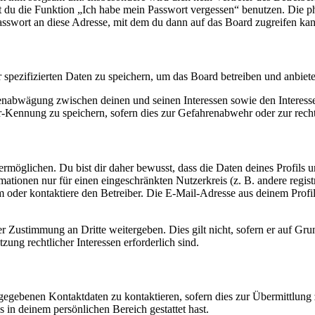
nst du die Funktion „Ich habe mein Passwort vergessen“ benutzen. Di
asswort an diese Adresse, mit dem du dann auf das Board zugreifen kan
r spezifizierten Daten zu speichern, um das Board betreiben und anbiet
ssenabwägung zwischen deinen und seinen Interessen sowie den Interes
-Kennung zu speichern, sofern dies zur Gefahrenabwehr oder zur recht
möglichen. Du bist dir daher bewusst, dass die Daten deines Profils und
mationen nur für einen eingeschränkten Nutzerkreis (z. B. andere regist
oder kontaktiere den Betreiber. Die E-Mail-Adresse aus deinem Profil 
r Zustimmung an Dritte weitergeben. Dies gilt nicht, sofern er auf Gr
zung rechtlicher Interessen erforderlich sind.
ngegebenen Kontaktdaten zu kontaktieren, sofern dies zur Übermittlung z
s in deinem persönlichen Bereich gestattet hast.