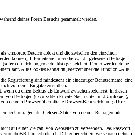
ie während deines Foren-Besuchs gesammelt werden.
als temporäre Dateien ablegt und die zwischen den einzelnen
 werden können), Informationen über die von dir gelesenen Beiträge
 (sofern du nicht angemeldet bist) gespeichert. Ferner werden deine
inem Jahr. Alle Cookies kannst du jederzeit über die Funktion „Alle
 die Registrierung sind mindestens ein eindeutiger Benutzername, eine
dich vor deren Eingabe ersichtlich.
lt, wenn du einen Beitrag als Entwurf zwischenspeicherst. In diesen
ern von Beiträgen (dazu zählen Private Nachrichten und Umfragen),
ie von deinem Browser übermittelte Browser-Kennzeichnung (User
ten bei Umfragen, der Gelesen-Status von deinen Beiträgen oder
t nicht auf einer Vielzahl von Webseiten zu verwenden. Das Passwort
rs, von phpBB Limited oder ein Dritter berechtigterweise nach deinem