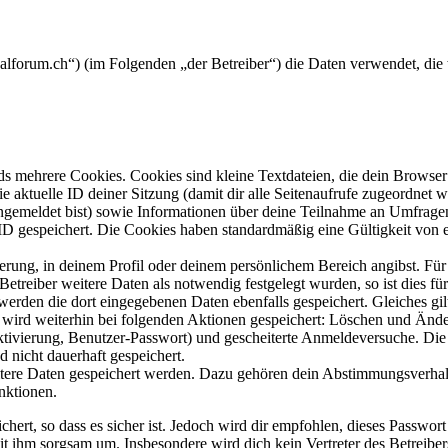
icalforum.ch“) (im Folgenden „der Betreiber“) die Daten verwendet, d
s mehrere Cookies. Cookies sind kleine Textdateien, die dein Browser 
ie aktuelle ID deiner Sitzung (damit dir alle Seitenaufrufe zugeordnet
angemeldet bist) sowie Informationen über deine Teilnahme an Umfragen
ID gespeichert. Die Cookies haben standardmäßig eine Gültigkeit von e
ierung, in deinem Profil oder deinem persönlichem Bereich angibst. Für
reiber weitere Daten als notwendig festgelegt wurden, so ist dies für 
 werden die dort eingegebenen Daten ebenfalls gespeichert. Gleiches gi
e wird weiterhin bei folgenden Aktionen gespeichert: Löschen und Änd
ktivierung, Benutzer-Passwort) und gescheiterte Anmeldeversuche. D
d nicht dauerhaft gespeichert.
eitere Daten gespeichert werden. Dazu gehören dein Abstimmungsverhal
nktionen.
ert, so dass es sicher ist. Jedoch wird dir empfohlen, dieses Passwor
it ihm sorgsam um. Insbesondere wird dich kein Vertreter des Betreibe