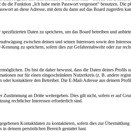
nst du die Funktion „Ich habe mein Passwort vergessen“ benutzen. Di
asswort an diese Adresse, mit dem du dann auf das Board zugreifen kan
r spezifizierten Daten zu speichern, um das Board betreiben und anbiet
ssenabwägung zwischen deinen und seinen Interessen sowie den Interes
-Kennung zu speichern, sofern dies zur Gefahrenabwehr oder zur recht
möglichen. Du bist dir daher bewusst, dass die Daten deines Profils und
mationen nur für einen eingeschränkten Nutzerkreis (z. B. andere regist
oder kontaktiere den Betreiber. Die E-Mail-Adresse aus deinem Profil 
r Zustimmung an Dritte weitergeben. Dies gilt nicht, sofern er auf Gr
zung rechtlicher Interessen erforderlich sind.
ngegebenen Kontaktdaten zu kontaktieren, sofern dies zur Übermittlung z
s in deinem persönlichen Bereich gestattet hast.