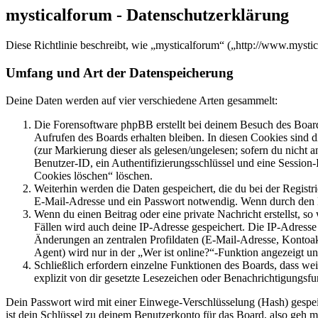
mysticalforum - Datenschutzerklärung
Diese Richtlinie beschreibt, wie „mysticalforum“ („http://www.myst
Umfang und Art der Datenspeicherung
Deine Daten werden auf vier verschiedene Arten gesammelt:
Die Forensoftware phpBB erstellt bei deinem Besuch des Board
Aufrufen des Boards erhalten bleiben. In diesen Cookies sind d
(zur Markierung dieser als gelesen/ungelesen; sofern du nicht 
Benutzer-ID, ein Authentifizierungsschlüssel und eine Session-
Cookies löschen“ löschen.
Weiterhin werden die Daten gespeichert, die du bei der Registr
E-Mail-Adresse und ein Passwort notwendig. Wenn durch den Bet
Wenn du einen Beitrag oder eine private Nachricht erstellst, so
Fällen wird auch deine IP-Adresse gespeichert. Die IP-Adress
Änderungen an zentralen Profildaten (E-Mail-Adresse, Kontoa
Agent) wird nur in der „Wer ist online?“-Funktion angezeigt un
Schließlich erfordern einzelne Funktionen des Boards, dass w
explizit von dir gesetzte Lesezeichen oder Benachrichtigungsfu
Dein Passwort wird mit einer Einwege-Verschlüsselung (Hash) gespeich
ist dein Schlüssel zu deinem Benutzerkonto für das Board, also geh m