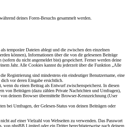
ie während deines Foren-Besuchs gesammelt werden.
als temporäre Dateien ablegt und die zwischen den einzelnen
 werden können), Informationen über die von dir gelesenen Beiträge
 (sofern du nicht angemeldet bist) gespeichert. Ferner werden deine
inem Jahr. Alle Cookies kannst du jederzeit über die Funktion „Alle
 die Registrierung sind mindestens ein eindeutiger Benutzername, eine
dich vor deren Eingabe ersichtlich.
lt, wenn du einen Beitrag als Entwurf zwischenspeicherst. In diesen
ern von Beiträgen (dazu zählen Private Nachrichten und Umfragen),
ie von deinem Browser übermittelte Browser-Kennzeichnung (User
ten bei Umfragen, der Gelesen-Status von deinen Beiträgen oder
t nicht auf einer Vielzahl von Webseiten zu verwenden. Das Passwort
rs, von phpBB Limited oder ein Dritter berechtigterweise nach deinem