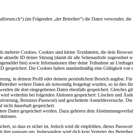
icalforum.ch“) (im Folgenden „der Betreiber“) die Daten verwendet, d
s mehrere Cookies. Cookies sind kleine Textdateien, die dein Browser 
ie aktuelle ID deiner Sitzung (damit dir alle Seitenaufrufe zugeordnet
angemeldet bist) sowie Informationen über deine Teilnahme an Umfragen
ID gespeichert. Die Cookies haben standardmäßig eine Gültigkeit von e
ierung, in deinem Profil oder deinem persönlichem Bereich angibst. Für
reiber weitere Daten als notwendig festgelegt wurden, so ist dies für 
 werden die dort eingegebenen Daten ebenfalls gespeichert. Gleiches gi
e wird weiterhin bei folgenden Aktionen gespeichert: Löschen und Änd
ktivierung, Benutzer-Passwort) und gescheiterte Anmeldeversuche. D
d nicht dauerhaft gespeichert.
eitere Daten gespeichert werden. Dazu gehören dein Abstimmungsverhal
nktionen.
ert, so dass es sicher ist. Jedoch wird dir empfohlen, dieses Passwor
it ihm sorgsam um. Insbesondere wird dich kein Vertreter des Betreibe