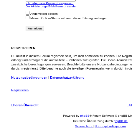
Ich habe mein Passwort vergessen
Die Aktivierungs-E-Mail erneut senden
Angemeldet bleiben
Meinen Online-Status während dieser Sitzung verbergen
REGISTRIEREN
Du musst in diesem Forum registriert sein, um dich anmelden zu können. Die Registr
erledigt und ermöglicht dir, auf weitere Funktionen zuzugreifen. Die Board-Administra
zusätzliche Berechtigungen zuweisen. Beachte bitte unsere Nutzungsbedingungen 
du dich registrierst. Bitte beachte auch die jeweiligen Forenregeln, wenn du dich in
Nutzungsbedingungen
|
Datenschutzerklärung
Registrieren
Foren-Übersicht
Al
Powered by
phpBB
® Forum Software © phpBB Lim
Deutsche Übersetzung durch
phpBB.de
Datenschutz
|
Nutzungsbedingungen