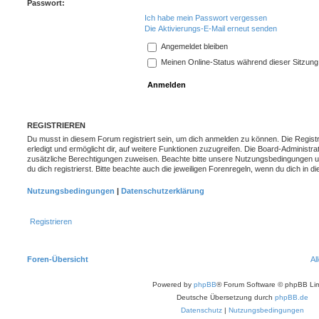
Passwort:
Ich habe mein Passwort vergessen
Die Aktivierungs-E-Mail erneut senden
Angemeldet bleiben
Meinen Online-Status während dieser Sitzung
REGISTRIEREN
Du musst in diesem Forum registriert sein, um dich anmelden zu können. Die Registr
erledigt und ermöglicht dir, auf weitere Funktionen zuzugreifen. Die Board-Administra
zusätzliche Berechtigungen zuweisen. Beachte bitte unsere Nutzungsbedingungen 
du dich registrierst. Bitte beachte auch die jeweiligen Forenregeln, wenn du dich in
Nutzungsbedingungen
|
Datenschutzerklärung
Registrieren
Foren-Übersicht
Al
Powered by
phpBB
® Forum Software © phpBB Lim
Deutsche Übersetzung durch
phpBB.de
Datenschutz
|
Nutzungsbedingungen