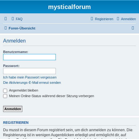
mysticalforum
FAQ
Registrieren
Anmelden
S
Foren-Übersicht
u
Anmelden
c
h
Benutzername:
e
Passwort:
Ich habe mein Passwort vergessen
Die Aktivierungs-E-Mail erneut senden
Angemeldet bleiben
Meinen Online-Status während dieser Sitzung verbergen
REGISTRIEREN
Du musst in diesem Forum registriert sein, um dich anmelden zu können. Die
Registrierung ist in wenigen Augenblicken erledigt und ermöglicht dir, auf