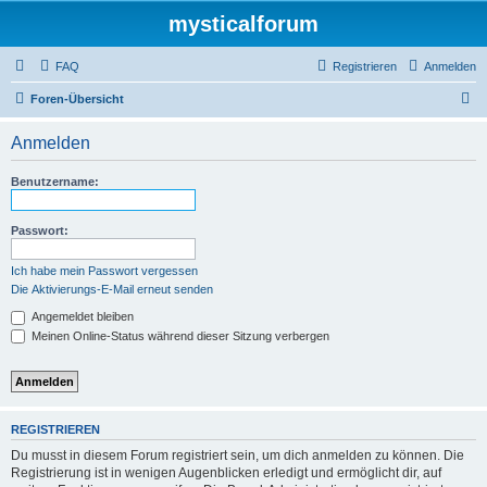
mysticalforum
FAQ
Registrieren
Anmelden
S
Foren-Übersicht
u
Anmelden
c
h
Benutzername:
e
Passwort:
Ich habe mein Passwort vergessen
Die Aktivierungs-E-Mail erneut senden
Angemeldet bleiben
Meinen Online-Status während dieser Sitzung verbergen
REGISTRIEREN
Du musst in diesem Forum registriert sein, um dich anmelden zu können. Die
Registrierung ist in wenigen Augenblicken erledigt und ermöglicht dir, auf