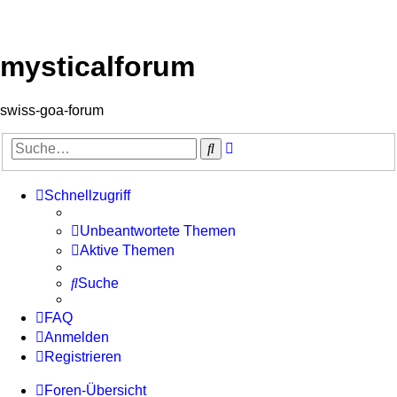
mysticalforum
swiss-goa-forum
Erweiterte
Suche
Suche
Schnellzugriff
Unbeantwortete Themen
Aktive Themen
Suche
FAQ
Anmelden
Registrieren
Foren-Übersicht