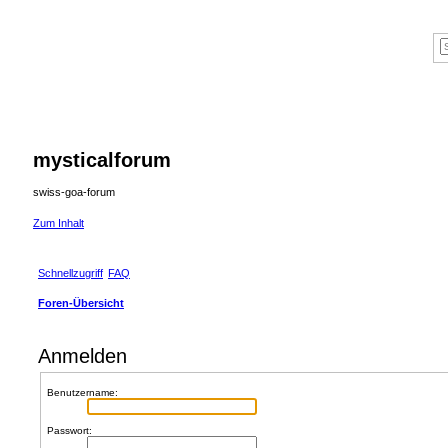
mysticalforum
swiss-goa-forum
Zum Inhalt
Schnellzugriff
FAQ
Foren-Übersicht
Anmelden
Benutzername:
Passwort: