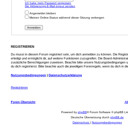
Ich habe mein Passwort vergessen
Die Aktivierungs-E-Mail erneut senden
Angemeldet bleiben
Meinen Online-Status während dieser Sitzung verbergen
REGISTRIEREN
Du musst in diesem Forum registriert sein, um dich anmelden zu können. Die Registr
erledigt und ermöglicht dir, auf weitere Funktionen zuzugreifen. Die Board-Administra
zusätzliche Berechtigungen zuweisen. Beachte bitte unsere Nutzungsbedingungen 
du dich registrierst. Bitte beachte auch die jeweiligen Forenregeln, wenn du dich in
Nutzungsbedingungen
|
Datenschutzerklärung
Registrieren
Foren-Übersicht
Al
Powered by
phpBB
® Forum Software © phpBB Lim
Deutsche Übersetzung durch
phpBB.de
Datenschutz
|
Nutzungsbedingungen