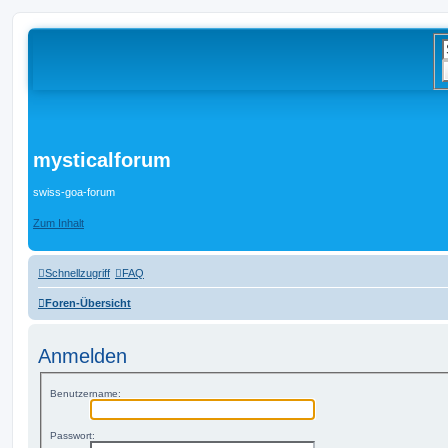
mysticalforum
swiss-goa-forum
Zum Inhalt
Schnellzugriff
FAQ
Foren-Übersicht
Anmelden
Benutzername:
Passwort: