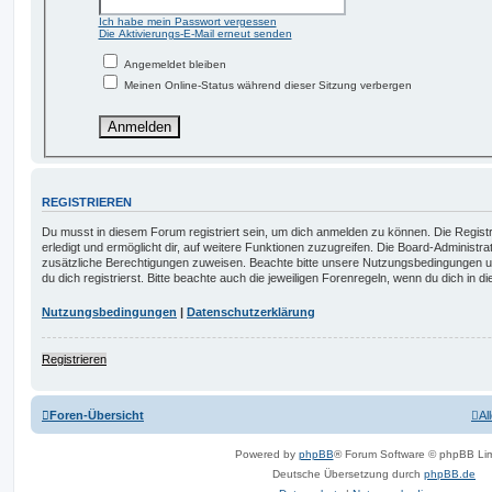
Ich habe mein Passwort vergessen
Die Aktivierungs-E-Mail erneut senden
Angemeldet bleiben
Meinen Online-Status während dieser Sitzung verbergen
REGISTRIEREN
Du musst in diesem Forum registriert sein, um dich anmelden zu können. Die Registr
erledigt und ermöglicht dir, auf weitere Funktionen zuzugreifen. Die Board-Administra
zusätzliche Berechtigungen zuweisen. Beachte bitte unsere Nutzungsbedingungen 
du dich registrierst. Bitte beachte auch die jeweiligen Forenregeln, wenn du dich in
Nutzungsbedingungen
|
Datenschutzerklärung
Registrieren
Foren-Übersicht
Al
Powered by
phpBB
® Forum Software © phpBB Lim
Deutsche Übersetzung durch
phpBB.de