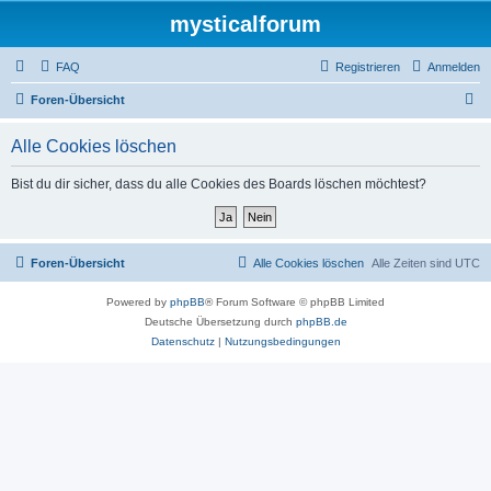
mysticalforum
FAQ
Registrieren
Anmelden
S
Foren-Übersicht
u
Alle Cookies löschen
c
h
Bist du dir sicher, dass du alle Cookies des Boards löschen möchtest?
e
Foren-Übersicht
Alle Cookies löschen
Alle Zeiten sind
UTC
Powered by
phpBB
® Forum Software © phpBB Limited
Deutsche Übersetzung durch
phpBB.de
Datenschutz
|
Nutzungsbedingungen