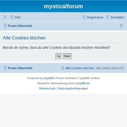
mysticalforum
FAQ
Registrieren
Anmelden
S
Foren-Übersicht
u
Alle Cookies löschen
c
h
Bist du dir sicher, dass du alle Cookies des Boards löschen möchtest?
e
Foren-Übersicht
Alle Cookies löschen
Alle Zeiten sind
UTC
Powered by
phpBB
® Forum Software © phpBB Limited
Deutsche Übersetzung durch
phpBB.de
Datenschutz
|
Nutzungsbedingungen