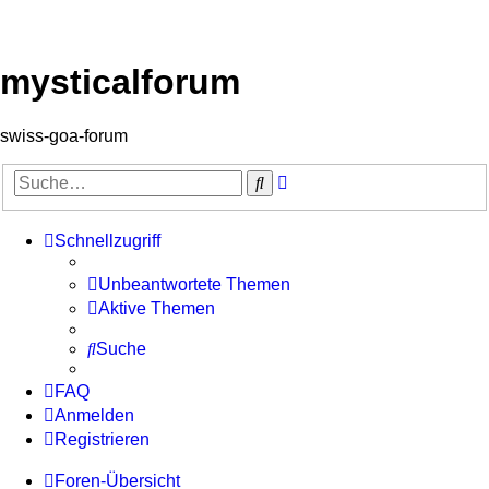
mysticalforum
swiss-goa-forum
Erweiterte
Suche
Suche
Schnellzugriff
Unbeantwortete Themen
Aktive Themen
Suche
FAQ
Anmelden
Registrieren
Foren-Übersicht