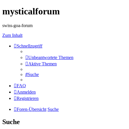
mysticalforum
swiss-goa-forum
Zum Inhalt
Schnellzugriff
Unbeantwortete Themen
Aktive Themen
Suche
FAQ
Anmelden
Registrieren
Foren-Übersicht
Suche
Suche