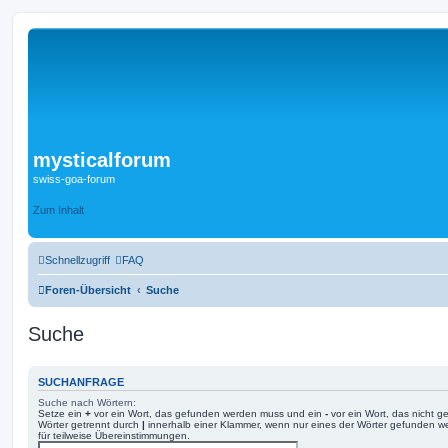
mysticalforum
swiss-goa-forum
Zum Inhalt
Schnellzugriff
FAQ
Foren-Übersicht
Suche
Suche
SUCHANFRAGE
Suche nach Wörtern:
Setze ein
+
vor ein Wort, das gefunden werden muss und ein
-
vor ein Wort, das nicht 
Wörter getrennt durch
|
innerhalb einer Klammer, wenn nur eines der Wörter gefunden we
für teilweise Übereinstimmungen.