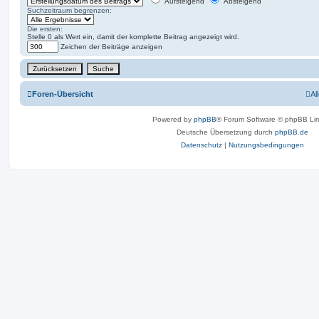
Aufsteigend
Absteigend
Suchzeitraum begrenzen:
Die ersten:
Stelle 0 als Wert ein, damit der komplette Beitrag angezeigt wird.
Zeichen der Beiträge anzeigen
Foren-Übersicht
Al
Powered by
phpBB
® Forum Software © phpBB Lim
Deutsche Übersetzung durch
phpBB.de
Datenschutz
|
Nutzungsbedingungen