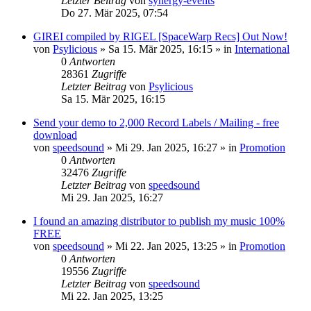
Letzter Beitrag
von
synergy-events
Do 27. Mär 2025, 07:54
GIREI compiled by RIGEL [SpaceWarp Recs] Out Now!
von
Psylicious
»
Sa 15. Mär 2025, 16:15
» in
International
0
Antworten
28361
Zugriffe
Letzter Beitrag
von
Psylicious
Sa 15. Mär 2025, 16:15
Send your demo to 2,000 Record Labels / Mailing - free
download
von
speedsound
»
Mi 29. Jan 2025, 16:27
» in
Promotion
0
Antworten
32476
Zugriffe
Letzter Beitrag
von
speedsound
Mi 29. Jan 2025, 16:27
I found an amazing distributor to publish my music 100%
FREE
von
speedsound
»
Mi 22. Jan 2025, 13:25
» in
Promotion
0
Antworten
19556
Zugriffe
Letzter Beitrag
von
speedsound
Mi 22. Jan 2025, 13:25