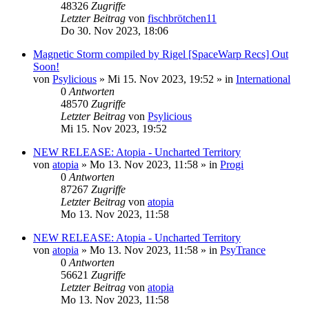
48326
Zugriffe
Letzter Beitrag
von
fischbrötchen11
Do 30. Nov 2023, 18:06
Magnetic Storm compiled by Rigel [SpaceWarp Recs] Out
Soon!
von
Psylicious
»
Mi 15. Nov 2023, 19:52
» in
International
0
Antworten
48570
Zugriffe
Letzter Beitrag
von
Psylicious
Mi 15. Nov 2023, 19:52
NEW RELEASE: Atopia - Uncharted Territory
von
atopia
»
Mo 13. Nov 2023, 11:58
» in
Progi
0
Antworten
87267
Zugriffe
Letzter Beitrag
von
atopia
Mo 13. Nov 2023, 11:58
NEW RELEASE: Atopia - Uncharted Territory
von
atopia
»
Mo 13. Nov 2023, 11:58
» in
PsyTrance
0
Antworten
56621
Zugriffe
Letzter Beitrag
von
atopia
Mo 13. Nov 2023, 11:58