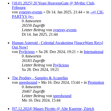
[18.01.2025] 20 Years HeavensGate @ Mythic Club,
Fribourg
von
synergy-events
»
Di 14. Jan 2025, 21:44
» in
-«(( CH-
PARTYS ))»-
0
Antworten
26559
Zugriffe
Letzter Beitrag
von
synergy-events
Di 14. Jan 2025, 21:44
Human Asteroid - Celestial Awakening [SpaceWarp Recs]
Out Now!
von
Psylicious
»
Sa 28. Dez 2024, 19:21
» in
International
0
Antworten
26183
Zugriffe
Letzter Beitrag
von
Psylicious
Sa 28. Dez 2024, 19:21
The Prodigy - Samples & Acapellas
von
speedsound
»
Mo 16. Dez 2024, 15:44
» in
Promotion
0
Antworten
20467
Zugriffe
Letzter Beitrag
von
speedsound
Mo 16. Dez 2024, 15:44
[07.12.2024] Mauro Picotto @ Alte Kaserne, Zürich