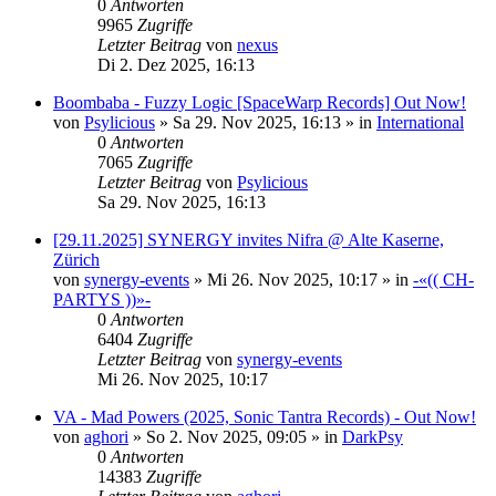
0
Antworten
9965
Zugriffe
Letzter Beitrag
von
nexus
Di 2. Dez 2025, 16:13
Boombaba - Fuzzy Logic [SpaceWarp Records] Out Now!
von
Psylicious
»
Sa 29. Nov 2025, 16:13
» in
International
0
Antworten
7065
Zugriffe
Letzter Beitrag
von
Psylicious
Sa 29. Nov 2025, 16:13
[29.11.2025] SYNERGY invites Nifra @ Alte Kaserne,
Zürich
von
synergy-events
»
Mi 26. Nov 2025, 10:17
» in
-«(( CH-
PARTYS ))»-
0
Antworten
6404
Zugriffe
Letzter Beitrag
von
synergy-events
Mi 26. Nov 2025, 10:17
VA - Mad Powers (2025, Sonic Tantra Records) - Out Now!
von
aghori
»
So 2. Nov 2025, 09:05
» in
DarkPsy
0
Antworten
14383
Zugriffe