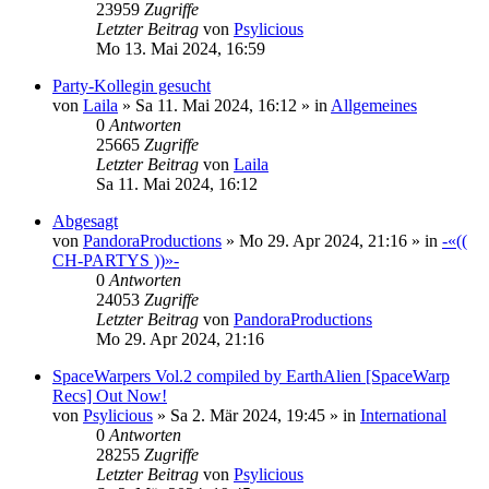
23959
Zugriffe
Letzter Beitrag
von
Psylicious
Mo 13. Mai 2024, 16:59
Party-Kollegin gesucht
von
Laila
»
Sa 11. Mai 2024, 16:12
» in
Allgemeines
0
Antworten
25665
Zugriffe
Letzter Beitrag
von
Laila
Sa 11. Mai 2024, 16:12
Abgesagt
von
PandoraProductions
»
Mo 29. Apr 2024, 21:16
» in
-«((
CH-PARTYS ))»-
0
Antworten
24053
Zugriffe
Letzter Beitrag
von
PandoraProductions
Mo 29. Apr 2024, 21:16
SpaceWarpers Vol.2 compiled by EarthAlien [SpaceWarp
Recs] Out Now!
von
Psylicious
»
Sa 2. Mär 2024, 19:45
» in
International
0
Antworten
28255
Zugriffe
Letzter Beitrag
von
Psylicious