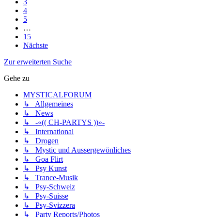
3
4
5
…
15
Nächste
Zur erweiterten Suche
Gehe zu
MYSTICALFORUM
↳ Allgemeines
↳ News
↳ -«(( CH-PARTYS ))»-
↳ International
↳ Drogen
↳ Mystic und Aussergewönliches
↳ Goa Flirt
↳ Psy Kunst
↳ Trance-Musik
↳ Psy-Schweiz
↳ Psy-Suisse
↳ Psy-Svizzera
↳ Party Reports/Photos