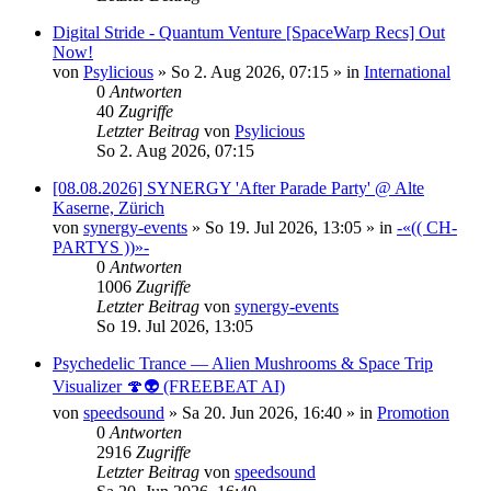
Digital Stride - Quantum Venture [SpaceWarp Recs] Out
Now!
von
Psylicious
»
So 2. Aug 2026, 07:15
» in
International
0
Antworten
40
Zugriffe
Letzter Beitrag
von
Psylicious
So 2. Aug 2026, 07:15
[08.08.2026] SYNERGY 'After Parade Party' @ Alte
Kaserne, Zürich
von
synergy-events
»
So 19. Jul 2026, 13:05
» in
-«(( CH-
PARTYS ))»-
0
Antworten
1006
Zugriffe
Letzter Beitrag
von
synergy-events
So 19. Jul 2026, 13:05
Psychedelic Trance — Alien Mushrooms & Space Trip
Visualizer 🍄👽 (FREEBEAT AI)
von
speedsound
»
Sa 20. Jun 2026, 16:40
» in
Promotion
0
Antworten
2916
Zugriffe
Letzter Beitrag
von
speedsound