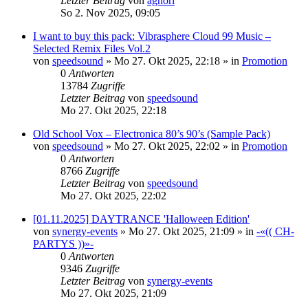
Letzter Beitrag
von
aghori
So 2. Nov 2025, 09:05
I want to buy this pack: Vibrasphere Cloud 99 Music –
Selected Remix Files Vol.2
von
speedsound
»
Mo 27. Okt 2025, 22:18
» in
Promotion
0
Antworten
13784
Zugriffe
Letzter Beitrag
von
speedsound
Mo 27. Okt 2025, 22:18
Old School Vox – Electronica 80’s 90’s (Sample Pack)
von
speedsound
»
Mo 27. Okt 2025, 22:02
» in
Promotion
0
Antworten
8766
Zugriffe
Letzter Beitrag
von
speedsound
Mo 27. Okt 2025, 22:02
[01.11.2025] DAYTRANCE 'Halloween Edition'
von
synergy-events
»
Mo 27. Okt 2025, 21:09
» in
-«(( CH-
PARTYS ))»-
0
Antworten
9346
Zugriffe
Letzter Beitrag
von
synergy-events
Mo 27. Okt 2025, 21:09