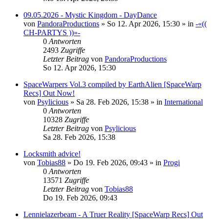
09.05.2026 - Mystic Kingdom - DayDance
von
PandoraProductions
»
So 12. Apr 2026, 15:30
» in
-«((
CH-PARTYS ))»-
0
Antworten
2493
Zugriffe
Letzter Beitrag
von
PandoraProductions
So 12. Apr 2026, 15:30
SpaceWarpers Vol.3 compiled by EarthAlien [SpaceWarp
Recs] Out Now!
von
Psylicious
»
Sa 28. Feb 2026, 15:38
» in
International
0
Antworten
10328
Zugriffe
Letzter Beitrag
von
Psylicious
Sa 28. Feb 2026, 15:38
Locksmith advice!
von
Tobias88
»
Do 19. Feb 2026, 09:43
» in
Progi
0
Antworten
13571
Zugriffe
Letzter Beitrag
von
Tobias88
Do 19. Feb 2026, 09:43
Lennielazerbeam - A Truer Reality [SpaceWarp Recs] Out