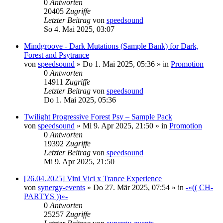
0
Antworten
20405
Zugriffe
Letzter Beitrag
von
speedsound
So 4. Mai 2025, 03:07
Mindgroove - Dark Mutations (Sample Bank) for Dark,
Forest and Psytrance
von
speedsound
»
Do 1. Mai 2025, 05:36
» in
Promotion
0
Antworten
14911
Zugriffe
Letzter Beitrag
von
speedsound
Do 1. Mai 2025, 05:36
Twilight Progressive Forest Psy – Sample Pack
von
speedsound
»
Mi 9. Apr 2025, 21:50
» in
Promotion
0
Antworten
19392
Zugriffe
Letzter Beitrag
von
speedsound
Mi 9. Apr 2025, 21:50
[26.04.2025] Vini Vici x Trance Experience
von
synergy-events
»
Do 27. Mär 2025, 07:54
» in
-«(( CH-
PARTYS ))»-
0
Antworten
25257
Zugriffe