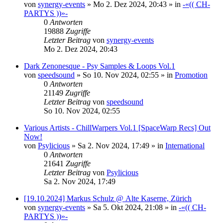
von
synergy-events
»
Mo 2. Dez 2024, 20:43
» in
-«(( CH-
PARTYS ))»-
0
Antworten
19888
Zugriffe
Letzter Beitrag
von
synergy-events
Mo 2. Dez 2024, 20:43
Dark Zenonesque - Psy Samples & Loops Vol.1
von
speedsound
»
So 10. Nov 2024, 02:55
» in
Promotion
0
Antworten
21149
Zugriffe
Letzter Beitrag
von
speedsound
So 10. Nov 2024, 02:55
Various Artists - ChillWarpers Vol.1 [SpaceWarp Recs] Out
Now!
von
Psylicious
»
Sa 2. Nov 2024, 17:49
» in
International
0
Antworten
21641
Zugriffe
Letzter Beitrag
von
Psylicious
Sa 2. Nov 2024, 17:49
[19.10.2024] Markus Schulz @ Alte Kaserne, Zürich
von
synergy-events
»
Sa 5. Okt 2024, 21:08
» in
-«(( CH-
PARTYS ))»-