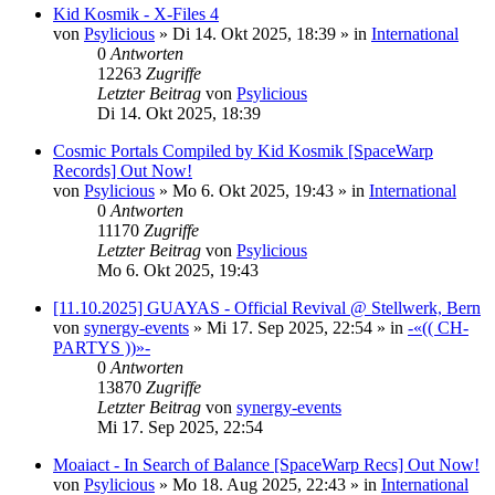
Kid Kosmik - X-Files 4
von
Psylicious
»
Di 14. Okt 2025, 18:39
» in
International
0
Antworten
12263
Zugriffe
Letzter Beitrag
von
Psylicious
Di 14. Okt 2025, 18:39
Cosmic Portals Compiled by Kid Kosmik [SpaceWarp
Records] Out Now!
von
Psylicious
»
Mo 6. Okt 2025, 19:43
» in
International
0
Antworten
11170
Zugriffe
Letzter Beitrag
von
Psylicious
Mo 6. Okt 2025, 19:43
[11.10.2025] GUAYAS - Official Revival @ Stellwerk, Bern
von
synergy-events
»
Mi 17. Sep 2025, 22:54
» in
-«(( CH-
PARTYS ))»-
0
Antworten
13870
Zugriffe
Letzter Beitrag
von
synergy-events
Mi 17. Sep 2025, 22:54
Moaiact - In Search of Balance [SpaceWarp Recs] Out Now!
von
Psylicious
»
Mo 18. Aug 2025, 22:43
» in
International