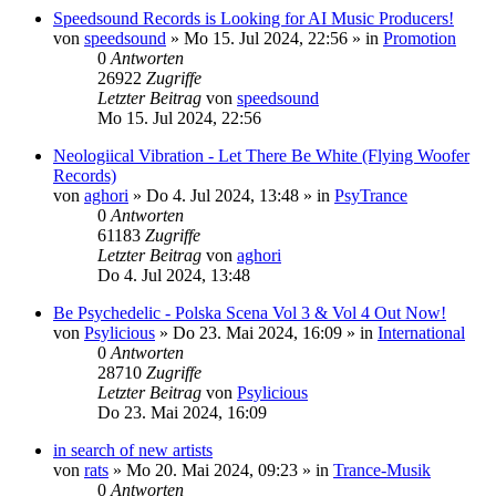
Speedsound Records is Looking for AI Music Producers!
von
speedsound
»
Mo 15. Jul 2024, 22:56
» in
Promotion
0
Antworten
26922
Zugriffe
Letzter Beitrag
von
speedsound
Mo 15. Jul 2024, 22:56
Neologiical Vibration - Let There Be White (Flying Woofer
Records)
von
aghori
»
Do 4. Jul 2024, 13:48
» in
PsyTrance
0
Antworten
61183
Zugriffe
Letzter Beitrag
von
aghori
Do 4. Jul 2024, 13:48
Be Psychedelic - Polska Scena Vol 3 & Vol 4 Out Now!
von
Psylicious
»
Do 23. Mai 2024, 16:09
» in
International
0
Antworten
28710
Zugriffe
Letzter Beitrag
von
Psylicious
Do 23. Mai 2024, 16:09
in search of new artists
von
rats
»
Mo 20. Mai 2024, 09:23
» in
Trance-Musik
0
Antworten