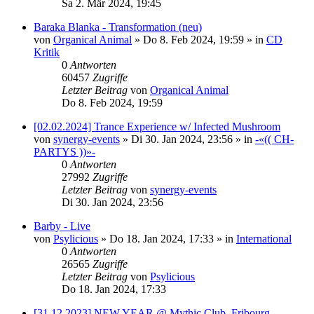
Sa 2. Mär 2024, 19:45
Baraka Blanka - Transformation (neu)
von
Organical Animal
»
Do 8. Feb 2024, 19:59
» in
CD
Kritik
0
Antworten
60457
Zugriffe
Letzter Beitrag
von
Organical Animal
Do 8. Feb 2024, 19:59
[02.02.2024] Trance Experience w/ Infected Mushroom
von
synergy-events
»
Di 30. Jan 2024, 23:56
» in
-«(( CH-
PARTYS ))»-
0
Antworten
27992
Zugriffe
Letzter Beitrag
von
synergy-events
Di 30. Jan 2024, 23:56
Barby - Live
von
Psylicious
»
Do 18. Jan 2024, 17:33
» in
International
0
Antworten
26565
Zugriffe
Letzter Beitrag
von
Psylicious
Do 18. Jan 2024, 17:33
[31.12.2023] NEW YEAR @ Mythic Club, Fribourg