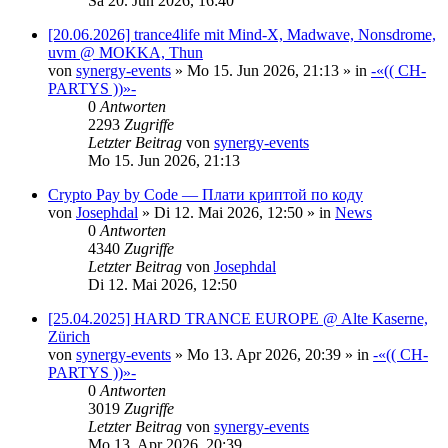
Sa 20. Jun 2026, 16:40
[20.06.2026] trance4life mit Mind-X, Madwave, Nonsdrome,
uvm @ MOKKA, Thun
von
synergy-events
»
Mo 15. Jun 2026, 21:13
» in
-«(( CH-
PARTYS ))»-
0
Antworten
2293
Zugriffe
Letzter Beitrag
von
synergy-events
Mo 15. Jun 2026, 21:13
Crypto Pay by Code — Плати криптой по коду
von
Josephdal
»
Di 12. Mai 2026, 12:50
» in
News
0
Antworten
4340
Zugriffe
Letzter Beitrag
von
Josephdal
Di 12. Mai 2026, 12:50
[25.04.2025] HARD TRANCE EUROPE @ Alte Kaserne,
Zürich
von
synergy-events
»
Mo 13. Apr 2026, 20:39
» in
-«(( CH-
PARTYS ))»-
0
Antworten
3019
Zugriffe
Letzter Beitrag
von
synergy-events
Mo 13. Apr 2026, 20:39