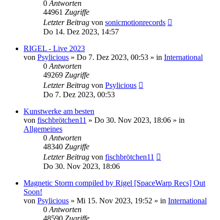
0
Antworten
44961
Zugriffe
Letzter Beitrag
von
sonicmotionrecords
Do 14. Dez 2023, 14:57
RIGEL - Live 2023
von
Psylicious
»
Do 7. Dez 2023, 00:53
» in
International
0
Antworten
49269
Zugriffe
Letzter Beitrag
von
Psylicious
Do 7. Dez 2023, 00:53
Kunstwerke am besten
von
fischbrötchen11
»
Do 30. Nov 2023, 18:06
» in
Allgemeines
0
Antworten
48340
Zugriffe
Letzter Beitrag
von
fischbrötchen11
Do 30. Nov 2023, 18:06
Magnetic Storm compiled by Rigel [SpaceWarp Recs] Out
Soon!
von
Psylicious
»
Mi 15. Nov 2023, 19:52
» in
International
0
Antworten
48590
Zugriffe