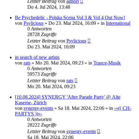
Letzter Beitrag
von
aghori
Do 4. Jul 2024, 13:48
Be Psychedelic - Polska Scena Vol 3 & Vol 4 Out Now!
von
Psylicious
»
Do 23. Mai 2024, 16:09
» in
International
0
Antworten
28728
Zugriffe
Letzter Beitrag
von
Psylicious
Do 23. Mai 2024, 16:09
in search of new artists
von
rats
»
Mo 20. Mai 2024, 09:23
» in
Trance-Musik
0
Antworten
59573
Zugriffe
Letzter Beitrag
von
rats
Mo 20. Mai 2024, 09:23
[10.08.2024] SYNERGY 'After Parade Party' @ Alte
Kaserne, Zürich
von
synergy-events
»
Sa 18. Mai 2024, 22:06
» in
-«(( CH-
PARTYS ))»-
0
Antworten
28222
Zugriffe
Letzter Beitrag
von
synergy-events
Sa 18. Mai 2024, 22:06