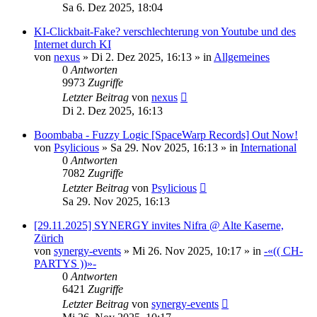
Sa 6. Dez 2025, 18:04
KI-Clickbait-Fake? verschlechterung von Youtube und des
Internet durch KI
von
nexus
»
Di 2. Dez 2025, 16:13
» in
Allgemeines
0
Antworten
9973
Zugriffe
Letzter Beitrag
von
nexus
Di 2. Dez 2025, 16:13
Boombaba - Fuzzy Logic [SpaceWarp Records] Out Now!
von
Psylicious
»
Sa 29. Nov 2025, 16:13
» in
International
0
Antworten
7082
Zugriffe
Letzter Beitrag
von
Psylicious
Sa 29. Nov 2025, 16:13
[29.11.2025] SYNERGY invites Nifra @ Alte Kaserne,
Zürich
von
synergy-events
»
Mi 26. Nov 2025, 10:17
» in
-«(( CH-
PARTYS ))»-
0
Antworten
6421
Zugriffe
Letzter Beitrag
von
synergy-events