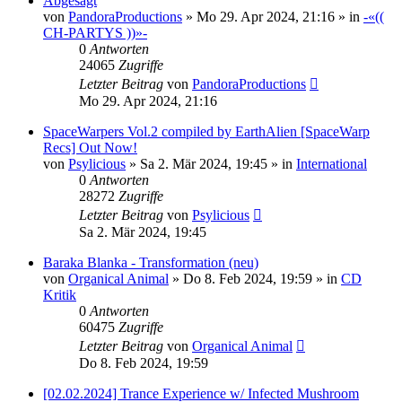
Abgesagt
von
PandoraProductions
»
Mo 29. Apr 2024, 21:16
» in
-«((
CH-PARTYS ))»-
0
Antworten
24065
Zugriffe
Letzter Beitrag
von
PandoraProductions
Mo 29. Apr 2024, 21:16
SpaceWarpers Vol.2 compiled by EarthAlien [SpaceWarp
Recs] Out Now!
von
Psylicious
»
Sa 2. Mär 2024, 19:45
» in
International
0
Antworten
28272
Zugriffe
Letzter Beitrag
von
Psylicious
Sa 2. Mär 2024, 19:45
Baraka Blanka - Transformation (neu)
von
Organical Animal
»
Do 8. Feb 2024, 19:59
» in
CD
Kritik
0
Antworten
60475
Zugriffe
Letzter Beitrag
von
Organical Animal
Do 8. Feb 2024, 19:59
[02.02.2024] Trance Experience w/ Infected Mushroom