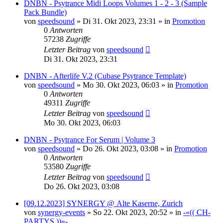
DNBN - Psytrance Midi Loops Volumes 1 - 2 - 3 (Sample
Pack Bundle)
von
speedsound
»
Di 31. Okt 2023, 23:31
» in
Promotion
0
Antworten
57238
Zugriffe
Letzter Beitrag
von
speedsound
Di 31. Okt 2023, 23:31
DNBN - Afterlife V.2 (Cubase Psytrance Template)
von
speedsound
»
Mo 30. Okt 2023, 06:03
» in
Promotion
0
Antworten
49311
Zugriffe
Letzter Beitrag
von
speedsound
Mo 30. Okt 2023, 06:03
DNBN - Psytrance For Serum | Volume 3
von
speedsound
»
Do 26. Okt 2023, 03:08
» in
Promotion
0
Antworten
53580
Zugriffe
Letzter Beitrag
von
speedsound
Do 26. Okt 2023, 03:08
[09.12.2023] SYNERGY @ Alte Kaserne, Zurich
von
synergy-events
»
So 22. Okt 2023, 20:52
» in
-«(( CH-
PARTYS ))»-