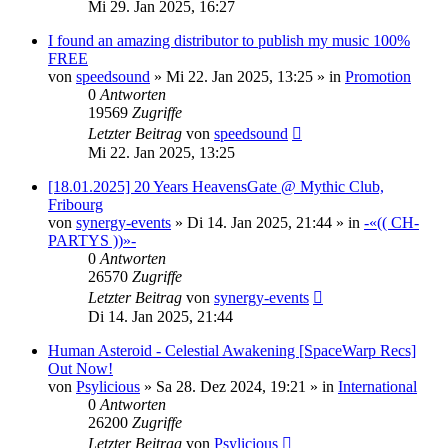
Mi 29. Jan 2025, 16:27
I found an amazing distributor to publish my music 100%
FREE
von
speedsound
»
Mi 22. Jan 2025, 13:25
» in
Promotion
0
Antworten
19569
Zugriffe
Letzter Beitrag
von
speedsound
Mi 22. Jan 2025, 13:25
[18.01.2025] 20 Years HeavensGate @ Mythic Club,
Fribourg
von
synergy-events
»
Di 14. Jan 2025, 21:44
» in
-«(( CH-
PARTYS ))»-
0
Antworten
26570
Zugriffe
Letzter Beitrag
von
synergy-events
Di 14. Jan 2025, 21:44
Human Asteroid - Celestial Awakening [SpaceWarp Recs]
Out Now!
von
Psylicious
»
Sa 28. Dez 2024, 19:21
» in
International
0
Antworten
26200
Zugriffe
Letzter Beitrag
von
Psylicious