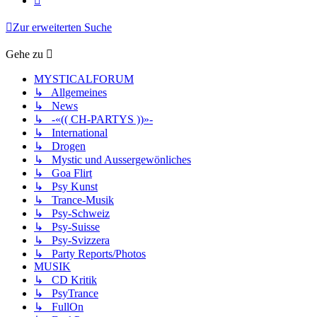
Zur erweiterten Suche
Gehe zu
MYSTICALFORUM
↳ Allgemeines
↳ News
↳ -«(( CH-PARTYS ))»-
↳ International
↳ Drogen
↳ Mystic und Aussergewönliches
↳ Goa Flirt
↳ Psy Kunst
↳ Trance-Musik
↳ Psy-Schweiz
↳ Psy-Suisse
↳ Psy-Svizzera
↳ Party Reports/Photos
MUSIK
↳ CD Kritik
↳ PsyTrance
↳ FullOn