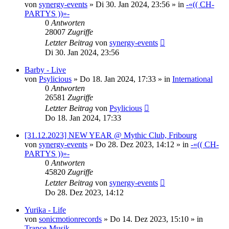
von
synergy-events
»
Di 30. Jan 2024, 23:56
» in
-«(( CH-
PARTYS ))»-
0
Antworten
28007
Zugriffe
Letzter Beitrag
von
synergy-events
Di 30. Jan 2024, 23:56
Barby - Live
von
Psylicious
»
Do 18. Jan 2024, 17:33
» in
International
0
Antworten
26581
Zugriffe
Letzter Beitrag
von
Psylicious
Do 18. Jan 2024, 17:33
[31.12.2023] NEW YEAR @ Mythic Club, Fribourg
von
synergy-events
»
Do 28. Dez 2023, 14:12
» in
-«(( CH-
PARTYS ))»-
0
Antworten
45820
Zugriffe
Letzter Beitrag
von
synergy-events
Do 28. Dez 2023, 14:12
Yurika - Life
von
sonicmotionrecords
»
Do 14. Dez 2023, 15:10
» in
Trance-Musik