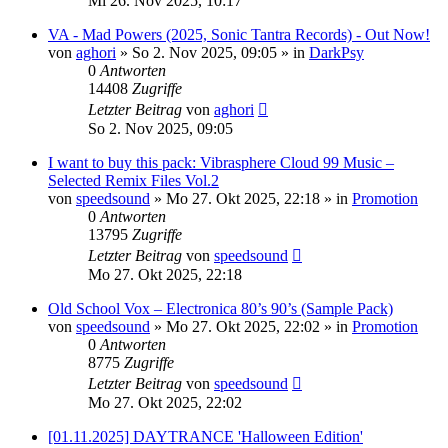
Mi 26. Nov 2025, 10:17
VA - Mad Powers (2025, Sonic Tantra Records) - Out Now!
von
aghori
»
So 2. Nov 2025, 09:05
» in
DarkPsy
0
Antworten
14408
Zugriffe
Letzter Beitrag
von
aghori
So 2. Nov 2025, 09:05
I want to buy this pack: Vibrasphere Cloud 99 Music –
Selected Remix Files Vol.2
von
speedsound
»
Mo 27. Okt 2025, 22:18
» in
Promotion
0
Antworten
13795
Zugriffe
Letzter Beitrag
von
speedsound
Mo 27. Okt 2025, 22:18
Old School Vox – Electronica 80’s 90’s (Sample Pack)
von
speedsound
»
Mo 27. Okt 2025, 22:02
» in
Promotion
0
Antworten
8775
Zugriffe
Letzter Beitrag
von
speedsound
Mo 27. Okt 2025, 22:02
[01.11.2025] DAYTRANCE 'Halloween Edition'