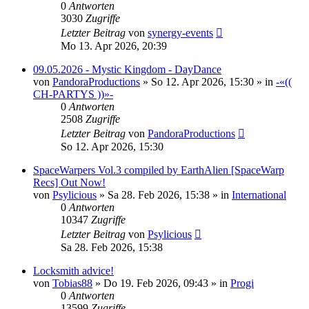
0
Antworten
3030
Zugriffe
Letzter Beitrag
von
synergy-events
Mo 13. Apr 2026, 20:39
09.05.2026 - Mystic Kingdom - DayDance
von
PandoraProductions
»
So 12. Apr 2026, 15:30
» in
-«((
CH-PARTYS ))»-
0
Antworten
2508
Zugriffe
Letzter Beitrag
von
PandoraProductions
So 12. Apr 2026, 15:30
SpaceWarpers Vol.3 compiled by EarthAlien [SpaceWarp
Recs] Out Now!
von
Psylicious
»
Sa 28. Feb 2026, 15:38
» in
International
0
Antworten
10347
Zugriffe
Letzter Beitrag
von
Psylicious
Sa 28. Feb 2026, 15:38
Locksmith advice!
von
Tobias88
»
Do 19. Feb 2026, 09:43
» in
Progi
0
Antworten
13599
Zugriffe