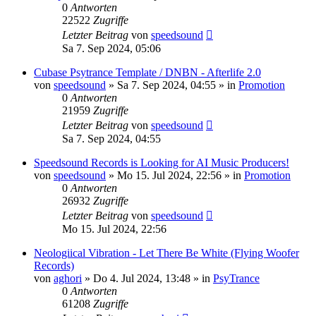
0
Antworten
22522
Zugriffe
Letzter Beitrag
von
speedsound
Sa 7. Sep 2024, 05:06
Cubase Psytrance Template / DNBN - Afterlife 2.0
von
speedsound
»
Sa 7. Sep 2024, 04:55
» in
Promotion
0
Antworten
21959
Zugriffe
Letzter Beitrag
von
speedsound
Sa 7. Sep 2024, 04:55
Speedsound Records is Looking for AI Music Producers!
von
speedsound
»
Mo 15. Jul 2024, 22:56
» in
Promotion
0
Antworten
26932
Zugriffe
Letzter Beitrag
von
speedsound
Mo 15. Jul 2024, 22:56
Neologiical Vibration - Let There Be White (Flying Woofer
Records)
von
aghori
»
Do 4. Jul 2024, 13:48
» in
PsyTrance
0
Antworten
61208
Zugriffe