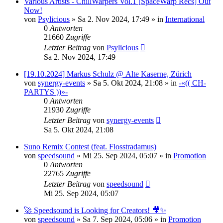
Various Artists - ChillWarpers Vol.1 [SpaceWarp Recs] Out
Now!
von
Psylicious
»
Sa 2. Nov 2024, 17:49
» in
International
0
Antworten
21660
Zugriffe
Letzter Beitrag
von
Psylicious
Sa 2. Nov 2024, 17:49
[19.10.2024] Markus Schulz @ Alte Kaserne, Zürich
von
synergy-events
»
Sa 5. Okt 2024, 21:08
» in
-«(( CH-
PARTYS ))»-
0
Antworten
21930
Zugriffe
Letzter Beitrag
von
synergy-events
Sa 5. Okt 2024, 21:08
Suno Remix Contest (feat. Flosstradamus)
von
speedsound
»
Mi 25. Sep 2024, 05:07
» in
Promotion
0
Antworten
22765
Zugriffe
Letzter Beitrag
von
speedsound
Mi 25. Sep 2024, 05:07
🚀 Speedsound is Looking for Creators! 🎥✨
von
speedsound
»
Sa 7. Sep 2024, 05:06
» in
Promotion