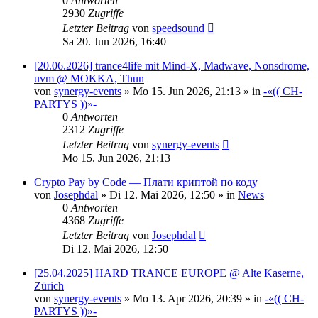
0
Antworten
2930
Zugriffe
Letzter Beitrag
von
speedsound
Sa 20. Jun 2026, 16:40
[20.06.2026] trance4life mit Mind-X, Madwave, Nonsdrome,
uvm @ MOKKA, Thun
von
synergy-events
»
Mo 15. Jun 2026, 21:13
» in
-«(( CH-
PARTYS ))»-
0
Antworten
2312
Zugriffe
Letzter Beitrag
von
synergy-events
Mo 15. Jun 2026, 21:13
Crypto Pay by Code — Плати криптой по коду
von
Josephdal
»
Di 12. Mai 2026, 12:50
» in
News
0
Antworten
4368
Zugriffe
Letzter Beitrag
von
Josephdal
Di 12. Mai 2026, 12:50
[25.04.2025] HARD TRANCE EUROPE @ Alte Kaserne,
Zürich
von
synergy-events
»
Mo 13. Apr 2026, 20:39
» in
-«(( CH-
PARTYS ))»-