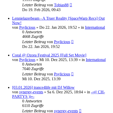
Letzter Beitrag
von
Tobias88
Do 19. Feb 2026, 09:43
Lennielazerbeam - A Truer Reality [SpaceWarp Recs] Out
Now!
von
Psylicious
»
Do 22. Jan 2026, 19:52
» in
International
0
Antworten
4668
Zugriffe
Letzter Beitrag
von
Psylicious
Do 22. Jan 2026, 19:52
Coral @ Ozora Festival 2025 [Full Set Movie]
von
Psylicious
»
Mi 10. Dez 2025, 13:39
» in
International
0
Antworten
7040
Zugriffe
Letzter Beitrag
von
Psylicious
Mi 10. Dez 2025, 13:39
[03.01.2026] trance4life mit DJ Willow
von
synergy-events
»
Sa 6. Dez 2025, 18:04
» in
-«(( CH-
PARTYS ))»-
0
Antworten
6110
Zugriffe
Letzter Beitrag
von
synergy-events