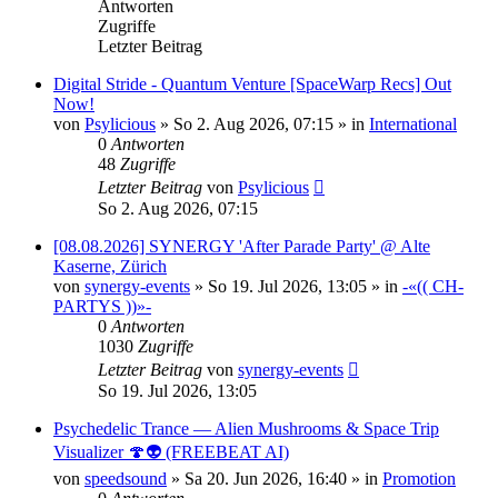
Antworten
Zugriffe
Letzter Beitrag
Digital Stride - Quantum Venture [SpaceWarp Recs] Out
Now!
von
Psylicious
»
So 2. Aug 2026, 07:15
» in
International
0
Antworten
48
Zugriffe
Letzter Beitrag
von
Psylicious
So 2. Aug 2026, 07:15
[08.08.2026] SYNERGY 'After Parade Party' @ Alte
Kaserne, Zürich
von
synergy-events
»
So 19. Jul 2026, 13:05
» in
-«(( CH-
PARTYS ))»-
0
Antworten
1030
Zugriffe
Letzter Beitrag
von
synergy-events
So 19. Jul 2026, 13:05
Psychedelic Trance — Alien Mushrooms & Space Trip
Visualizer 🍄👽 (FREEBEAT AI)
von
speedsound
»
Sa 20. Jun 2026, 16:40
» in
Promotion