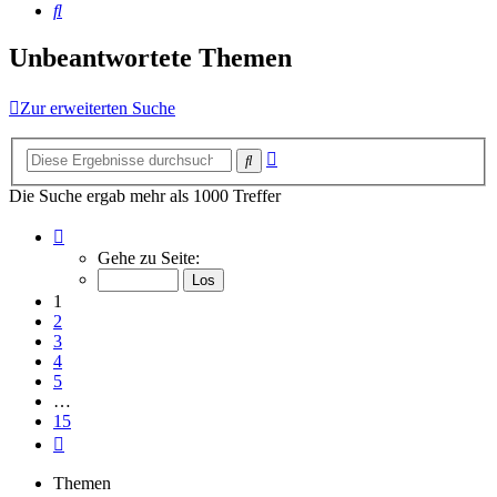
Suche
Unbeantwortete Themen
Zur erweiterten Suche
Erweiterte
Suche
Suche
Die Suche ergab mehr als 1000 Treffer
Seite
1
Gehe zu Seite:
von
15
1
2
3
4
5
…
15
Nächste
Themen