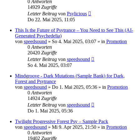
0
Antworten
14929
Zugriffe
Letzter Beitrag
von
Psylicious
Do 22. Mai 2025, 11:05
This Is the Future of Psytrance – You Need to See This (AI-
Generated Psychedelia)
von
speedsound
»
So 4. Mai 2025, 03:07
» in
Promotion
0
Antworten
20420
Zugriffe
Letzter Beitrag
von
speedsound
So 4. Mai 2025, 03:07
Mindgroove - Dark Mutations (Sample Bank) for Dark,
Forest and Psytrance
von
speedsound
»
Do 1. Mai 2025, 05:36
» in
Promotion
0
Antworten
14924
Zugriffe
Letzter Beitrag
von
speedsound
Do 1. Mai 2025, 05:36
Twilight Progressive Forest Psy – Sample Pack
von
speedsound
»
Mi 9. Apr 2025, 21:50
» in
Promotion
0
Antworten
19402
Zugriffe