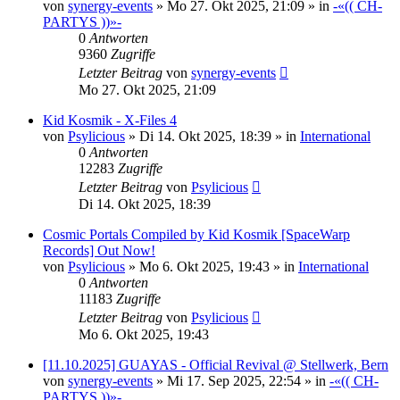
von
synergy-events
»
Mo 27. Okt 2025, 21:09
» in
-«(( CH-
PARTYS ))»-
0
Antworten
9360
Zugriffe
Letzter Beitrag
von
synergy-events
Mo 27. Okt 2025, 21:09
Kid Kosmik - X-Files 4
von
Psylicious
»
Di 14. Okt 2025, 18:39
» in
International
0
Antworten
12283
Zugriffe
Letzter Beitrag
von
Psylicious
Di 14. Okt 2025, 18:39
Cosmic Portals Compiled by Kid Kosmik [SpaceWarp
Records] Out Now!
von
Psylicious
»
Mo 6. Okt 2025, 19:43
» in
International
0
Antworten
11183
Zugriffe
Letzter Beitrag
von
Psylicious
Mo 6. Okt 2025, 19:43
[11.10.2025] GUAYAS - Official Revival @ Stellwerk, Bern
von
synergy-events
»
Mi 17. Sep 2025, 22:54
» in
-«(( CH-
PARTYS ))»-