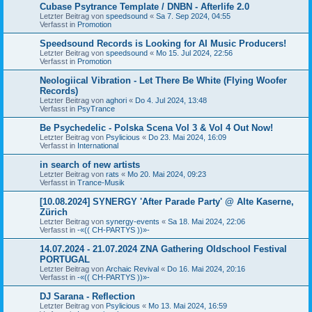
Cubase Psytrance Template / DNBN - Afterlife 2.0
Letzter Beitrag von
speedsound
«
Sa 7. Sep 2024, 04:55
Verfasst in
Promotion
Speedsound Records is Looking for AI Music Producers!
Letzter Beitrag von
speedsound
«
Mo 15. Jul 2024, 22:56
Verfasst in
Promotion
Neologiical Vibration - Let There Be White (Flying Woofer
Records)
Letzter Beitrag von
aghori
«
Do 4. Jul 2024, 13:48
Verfasst in
PsyTrance
Be Psychedelic - Polska Scena Vol 3 & Vol 4 Out Now!
Letzter Beitrag von
Psylicious
«
Do 23. Mai 2024, 16:09
Verfasst in
International
in search of new artists
Letzter Beitrag von
rats
«
Mo 20. Mai 2024, 09:23
Verfasst in
Trance-Musik
[10.08.2024] SYNERGY 'After Parade Party' @ Alte Kaserne,
Zürich
Letzter Beitrag von
synergy-events
«
Sa 18. Mai 2024, 22:06
Verfasst in
-«(( CH-PARTYS ))»-
14.07.2024 - 21.07.2024 ZNA Gathering Oldschool Festival
PORTUGAL
Letzter Beitrag von
Archaic Revival
«
Do 16. Mai 2024, 20:16
Verfasst in
-«(( CH-PARTYS ))»-
DJ Sarana - Reflection
Letzter Beitrag von
Psylicious
«
Mo 13. Mai 2024, 16:59