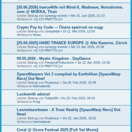
[20.06.2026] trance4life mit Mind-X, Madwave, Nonsdrome,
uvm @ MOKKA, Thun
Letzter Beitrag von
synergy-events
«
Mo 15. Jun 2026, 21:13
Verfasst in
-«(( CH-PARTYS ))»-
Crypto Pay by Code — Плати криптой по коду
Letzter Beitrag von
Josephdal
«
Di 12. Mai 2026, 12:50
Verfasst in
News
[25.04.2025] HARD TRANCE EUROPE @ Alte Kaserne, Zürich
Letzter Beitrag von
synergy-events
«
Mo 13. Apr 2026, 20:39
Verfasst in
-«(( CH-PARTYS ))»-
09.05.2026 - Mystic Kingdom - DayDance
Letzter Beitrag von
PandoraProductions
«
So 12. Apr 2026, 15:30
Verfasst in
-«(( CH-PARTYS ))»-
SpaceWarpers Vol.3 compiled by EarthAlien [SpaceWarp
Recs] Out Now!
Letzter Beitrag von
Psylicious
«
Sa 28. Feb 2026, 15:38
Verfasst in
International
Locksmith advice!
Letzter Beitrag von
Tobias88
«
Do 19. Feb 2026, 09:43
Verfasst in
Progi
Lennielazerbeam - A Truer Reality [SpaceWarp Recs] Out
Now!
Letzter Beitrag von
Psylicious
«
Do 22. Jan 2026, 19:52
Verfasst in
International
Coral @ Ozora Festival 2025 [Full Set Movie]