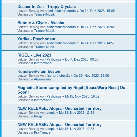
Deeper In Zen - Trippy Crystals
Letzter Beitrag von
sonicmotionrecords
«
Do 14. Dez 2023, 15:05
Verfasst in
Trance-Musik
Bonnie & Clyde - Akasha
Letzter Beitrag von
sonicmotionrecords
«
Do 14. Dez 2023, 15:02
Verfasst in
Trance-Musik
Yurika - Psychonaut
Letzter Beitrag von
sonicmotionrecords
«
Do 14. Dez 2023, 14:57
Verfasst in
Trance-Musik
RIGEL - Live 2023
Letzter Beitrag von
Psylicious
«
Do 7. Dez 2023, 00:53
Verfasst in
International
Kunstwerke am besten
Letzter Beitrag von
fischbrötchen11
«
Do 30. Nov 2023, 18:06
Verfasst in
Allgemeines
Magnetic Storm compiled by Rigel [SpaceWarp Recs] Out
Soon!
Letzter Beitrag von
Psylicious
«
Mi 15. Nov 2023, 19:52
Verfasst in
International
NEW RELEASE: Atopia - Uncharted Territory
Letzter Beitrag von
atopia
«
Mo 13. Nov 2023, 11:58
Verfasst in
Progi
NEW RELEASE: Atopia - Uncharted Territory
Letzter Beitrag von
atopia
«
Mo 13. Nov 2023, 11:58
Verfasst in
PsyTrance