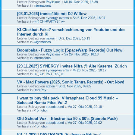
Letzter Beitrag von
Psylicious
«
Mi 10. Dez 2025, 13:39
Verfasst in
International
[03.01.2026] trance4life mit DJ Willow
Letzter Beitrag von
synergy-events
«
Sa 6. Dez 2025, 18:04
Verfasst in
-«(( CH-PARTYS ))»-
KI-Clickbait-Fake? verschlechterung von Youtube und des
Internet durch KI
Letzter Beitrag von
nexus
«
Di 2. Dez 2025, 16:13
Verfasst in
Allgemeines
Boombaba - Fuzzy Logic [SpaceWarp Records] Out Now!
Letzter Beitrag von
Psylicious
«
Sa 29. Nov 2025, 16:13
Verfasst in
International
[29.11.2025] SYNERGY invites Nifra @ Alte Kaserne, Zürich
Letzter Beitrag von
synergy-events
«
Mi 26. Nov 2025, 10:17
Verfasst in
-«(( CH-PARTYS ))»-
VA - Mad Powers (2025, Sonic Tantra Records) - Out Now!
Letzter Beitrag von
aghori
«
So 2. Nov 2025, 09:05
Verfasst in
DarkPsy
I want to buy this pack: Vibrasphere Cloud 99 Music –
Selected Remix Files Vol.2
Letzter Beitrag von
speedsound
«
Mo 27. Okt 2025, 22:18
Verfasst in
Promotion
Old School Vox – Electronica 80’s 90’s (Sample Pack)
Letzter Beitrag von
speedsound
«
Mo 27. Okt 2025, 22:02
Verfasst in
Promotion
[01.11.2025] DAYTRANCE 'Halloween Edition'