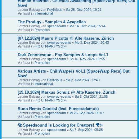
Human Asteroid - Celestial Awakening [SpaceWarp Recs] Out
Now!
Letzter Beitrag von
Psylicious
«
Sa 28. Dez 2024, 19:21
Verfasst in
International
The Prodigy - Samples & Acapellas
Letzter Beitrag von
speedsound
«
Mo 16. Dez 2024, 15:44
Verfasst in
Promotion
[07.12.2024] Mauro Picotto @ Alte Kaserne, Zürich
Letzter Beitrag von
synergy-events
«
Mo 2. Dez 2024, 20:43
Verfasst in
-«(( CH-PARTYS ))»-
Dark Zenonesque - Psy Samples & Loops Vol.1
Letzter Beitrag von
speedsound
«
So 10. Nov 2024, 02:55
Verfasst in
Promotion
Various Artists - ChillWarpers Vol.1 [SpaceWarp Recs] Out
Now!
Letzter Beitrag von
Psylicious
«
Sa 2. Nov 2024, 17:49
Verfasst in
International
[19.10.2024] Markus Schulz @ Alte Kaserne, Zürich
Letzter Beitrag von
synergy-events
«
Sa 5. Okt 2024, 21:08
Verfasst in
-«(( CH-PARTYS ))»-
Suno Remix Contest (feat. Flosstradamus)
Letzter Beitrag von
speedsound
«
Mi 25. Sep 2024, 05:07
Verfasst in
Promotion
🚀 Speedsound is Looking for Creators! 🎥✨
Letzter Beitrag von
speedsound
«
Sa 7. Sep 2024, 05:06
Verfasst in
Promotion