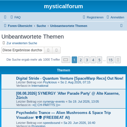
mysticalforum
FAQ
Registrieren
Anmelden
S
Foren-Übersicht
Suche
Unbeantwortete Themen
u
Unbeantwortete Themen
c
Zur erweiterten Suche
h
Suche
Erweiterte Suche
e
Seite
1
von
15
1
2
3
4
5
15
Nä
Die Suche ergab mehr als 1000 Treffer
…
Themen
Digital Stride - Quantum Venture [SpaceWarp Recs] Out Now!
Letzter Beitrag von
Psylicious
«
So 2. Aug 2026, 07:15
Verfasst in
International
[08.08.2026] SYNERGY 'After Parade Party' @ Alte Kaserne,
Zürich
Letzter Beitrag von
synergy-events
«
So 19. Jul 2026, 13:05
Verfasst in
-«(( CH-PARTYS ))»-
Psychedelic Trance — Alien Mushrooms & Space Trip
Visualizer 🍄👽 (FREEBEAT AI)
Letzter Beitrag von
speedsound
«
Sa 20. Jun 2026, 16:40
Verfasst in
Promotion