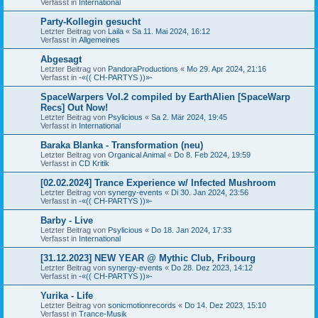
Verfasst in
International
Party-Kollegin gesucht
Letzter Beitrag von
Laila
«
Sa 11. Mai 2024, 16:12
Verfasst in
Allgemeines
Abgesagt
Letzter Beitrag von
PandoraProductions
«
Mo 29. Apr 2024, 21:16
Verfasst in
-«(( CH-PARTYS ))»-
SpaceWarpers Vol.2 compiled by EarthAlien [SpaceWarp
Recs] Out Now!
Letzter Beitrag von
Psylicious
«
Sa 2. Mär 2024, 19:45
Verfasst in
International
Baraka Blanka - Transformation (neu)
Letzter Beitrag von
Organical Animal
«
Do 8. Feb 2024, 19:59
Verfasst in
CD Kritik
[02.02.2024] Trance Experience w/ Infected Mushroom
Letzter Beitrag von
synergy-events
«
Di 30. Jan 2024, 23:56
Verfasst in
-«(( CH-PARTYS ))»-
Barby - Live
Letzter Beitrag von
Psylicious
«
Do 18. Jan 2024, 17:33
Verfasst in
International
[31.12.2023] NEW YEAR @ Mythic Club, Fribourg
Letzter Beitrag von
synergy-events
«
Do 28. Dez 2023, 14:12
Verfasst in
-«(( CH-PARTYS ))»-
Yurika - Life
Letzter Beitrag von
sonicmotionrecords
«
Do 14. Dez 2023, 15:10
Verfasst in
Trance-Musik