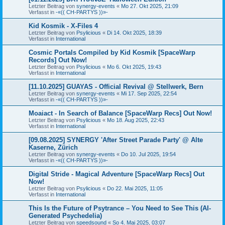
Letzter Beitrag von
synergy-events
«
Mo 27. Okt 2025, 21:09
Verfasst in
-«(( CH-PARTYS ))»-
Kid Kosmik - X-Files 4
Letzter Beitrag von
Psylicious
«
Di 14. Okt 2025, 18:39
Verfasst in
International
Cosmic Portals Compiled by Kid Kosmik [SpaceWarp
Records] Out Now!
Letzter Beitrag von
Psylicious
«
Mo 6. Okt 2025, 19:43
Verfasst in
International
[11.10.2025] GUAYAS - Official Revival @ Stellwerk, Bern
Letzter Beitrag von
synergy-events
«
Mi 17. Sep 2025, 22:54
Verfasst in
-«(( CH-PARTYS ))»-
Moaiact - In Search of Balance [SpaceWarp Recs] Out Now!
Letzter Beitrag von
Psylicious
«
Mo 18. Aug 2025, 22:43
Verfasst in
International
[09.08.2025] SYNERGY 'After Street Parade Party' @ Alte
Kaserne, Zürich
Letzter Beitrag von
synergy-events
«
Do 10. Jul 2025, 19:54
Verfasst in
-«(( CH-PARTYS ))»-
Digital Stride - Magical Adventure [SpaceWarp Recs] Out
Now!
Letzter Beitrag von
Psylicious
«
Do 22. Mai 2025, 11:05
Verfasst in
International
This Is the Future of Psytrance – You Need to See This (AI-
Generated Psychedelia)
Letzter Beitrag von
speedsound
«
So 4. Mai 2025, 03:07