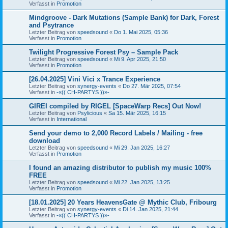
Verfasst in
Promotion
Mindgroove - Dark Mutations (Sample Bank) for Dark, Forest
and Psytrance
Letzter Beitrag von
speedsound
«
Do 1. Mai 2025, 05:36
Verfasst in
Promotion
Twilight Progressive Forest Psy – Sample Pack
Letzter Beitrag von
speedsound
«
Mi 9. Apr 2025, 21:50
Verfasst in
Promotion
[26.04.2025] Vini Vici x Trance Experience
Letzter Beitrag von
synergy-events
«
Do 27. Mär 2025, 07:54
Verfasst in
-«(( CH-PARTYS ))»-
GIREI compiled by RIGEL [SpaceWarp Recs] Out Now!
Letzter Beitrag von
Psylicious
«
Sa 15. Mär 2025, 16:15
Verfasst in
International
Send your demo to 2,000 Record Labels / Mailing - free
download
Letzter Beitrag von
speedsound
«
Mi 29. Jan 2025, 16:27
Verfasst in
Promotion
I found an amazing distributor to publish my music 100%
FREE
Letzter Beitrag von
speedsound
«
Mi 22. Jan 2025, 13:25
Verfasst in
Promotion
[18.01.2025] 20 Years HeavensGate @ Mythic Club, Fribourg
Letzter Beitrag von
synergy-events
«
Di 14. Jan 2025, 21:44
Verfasst in
-«(( CH-PARTYS ))»-