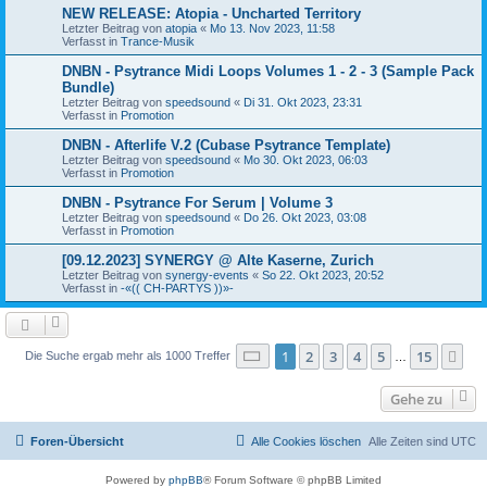
NEW RELEASE: Atopia - Uncharted Territory
Letzter Beitrag von
atopia
«
Mo 13. Nov 2023, 11:58
Verfasst in
Trance-Musik
DNBN - Psytrance Midi Loops Volumes 1 - 2 - 3 (Sample Pack
Bundle)
Letzter Beitrag von
speedsound
«
Di 31. Okt 2023, 23:31
Verfasst in
Promotion
DNBN - Afterlife V.2 (Cubase Psytrance Template)
Letzter Beitrag von
speedsound
«
Mo 30. Okt 2023, 06:03
Verfasst in
Promotion
DNBN - Psytrance For Serum | Volume 3
Letzter Beitrag von
speedsound
«
Do 26. Okt 2023, 03:08
Verfasst in
Promotion
[09.12.2023] SYNERGY @ Alte Kaserne, Zurich
Letzter Beitrag von
synergy-events
«
So 22. Okt 2023, 20:52
Verfasst in
-«(( CH-PARTYS ))»-
Seite
1
von
15
1
2
3
4
5
15
Nä
Die Suche ergab mehr als 1000 Treffer
…
Gehe zu
Foren-Übersicht
Alle Cookies löschen
Alle Zeiten sind
UTC
Powered by
phpBB
® Forum Software © phpBB Limited