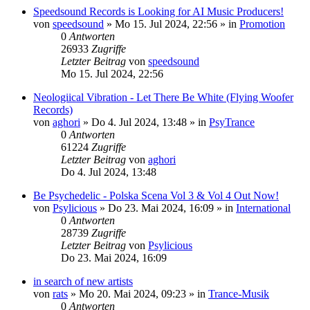
Speedsound Records is Looking for AI Music Producers!
von
speedsound
»
Mo 15. Jul 2024, 22:56
» in
Promotion
0
Antworten
26933
Zugriffe
Letzter Beitrag
von
speedsound
Mo 15. Jul 2024, 22:56
Neologiical Vibration - Let There Be White (Flying Woofer
Records)
von
aghori
»
Do 4. Jul 2024, 13:48
» in
PsyTrance
0
Antworten
61224
Zugriffe
Letzter Beitrag
von
aghori
Do 4. Jul 2024, 13:48
Be Psychedelic - Polska Scena Vol 3 & Vol 4 Out Now!
von
Psylicious
»
Do 23. Mai 2024, 16:09
» in
International
0
Antworten
28739
Zugriffe
Letzter Beitrag
von
Psylicious
Do 23. Mai 2024, 16:09
in search of new artists
von
rats
»
Mo 20. Mai 2024, 09:23
» in
Trance-Musik
0
Antworten