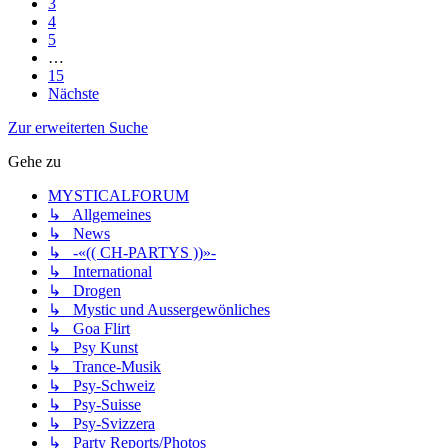
3
4
5
…
15
Nächste
Zur erweiterten Suche
Gehe zu
MYSTICALFORUM
↳ Allgemeines
↳ News
↳ -«(( CH-PARTYS ))»-
↳ International
↳ Drogen
↳ Mystic und Aussergewönliches
↳ Goa Flirt
↳ Psy Kunst
↳ Trance-Musik
↳ Psy-Schweiz
↳ Psy-Suisse
↳ Psy-Svizzera
↳ Party Reports/Photos