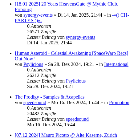
[18.01.2025] 20 Years HeavensGate @ Mythic Club,
Fribourg
von
synergy-events
»
Di 14. Jan 2025, 21:44
» in
-«(( CH-
PARTYS ))»-
0
Antworten
26571
Zugriffe
Letzter Beitrag
von
synergy-events
Di 14. Jan 2025, 21:44
Human Asteroid - Celestial Awakening [SpaceWarp Recs]
Out Now!
von
Psylicious
»
Sa 28. Dez 2024, 19:21
» in
International
0
Antworten
26212
Zugriffe
Letzter Beitrag
von
Psylicious
Sa 28. Dez 2024, 19:21
The Prodigy - Samples & Acapellas
von
speedsound
»
Mo 16. Dez 2024, 15:44
» in
Promotion
0
Antworten
20482
Zugriffe
Letzter Beitrag
von
speedsound
Mo 16. Dez 2024, 15:44
[07.12.2024] Mauro Picotto @ Alte Kaserne, Zürich