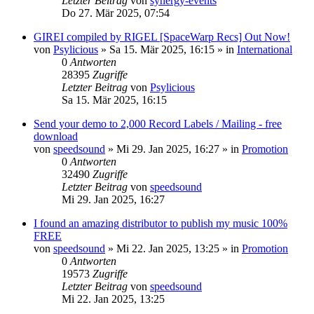
Letzter Beitrag
von
synergy-events
Do 27. Mär 2025, 07:54
GIREI compiled by RIGEL [SpaceWarp Recs] Out Now!
von
Psylicious
»
Sa 15. Mär 2025, 16:15
» in
International
0
Antworten
28395
Zugriffe
Letzter Beitrag
von
Psylicious
Sa 15. Mär 2025, 16:15
Send your demo to 2,000 Record Labels / Mailing - free
download
von
speedsound
»
Mi 29. Jan 2025, 16:27
» in
Promotion
0
Antworten
32490
Zugriffe
Letzter Beitrag
von
speedsound
Mi 29. Jan 2025, 16:27
I found an amazing distributor to publish my music 100%
FREE
von
speedsound
»
Mi 22. Jan 2025, 13:25
» in
Promotion
0
Antworten
19573
Zugriffe
Letzter Beitrag
von
speedsound
Mi 22. Jan 2025, 13:25