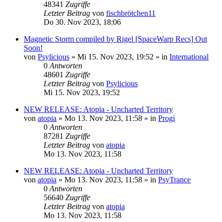
48341
Zugriffe
Letzter Beitrag
von
fischbrötchen11
Do 30. Nov 2023, 18:06
Magnetic Storm compiled by Rigel [SpaceWarp Recs] Out
Soon!
von
Psylicious
»
Mi 15. Nov 2023, 19:52
» in
International
0
Antworten
48601
Zugriffe
Letzter Beitrag
von
Psylicious
Mi 15. Nov 2023, 19:52
NEW RELEASE: Atopia - Uncharted Territory
von
atopia
»
Mo 13. Nov 2023, 11:58
» in
Progi
0
Antworten
87281
Zugriffe
Letzter Beitrag
von
atopia
Mo 13. Nov 2023, 11:58
NEW RELEASE: Atopia - Uncharted Territory
von
atopia
»
Mo 13. Nov 2023, 11:58
» in
PsyTrance
0
Antworten
56640
Zugriffe
Letzter Beitrag
von
atopia
Mo 13. Nov 2023, 11:58