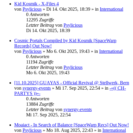
Kid Kosmik - X-Files 4
von
Psylicious
»
Di 14. Okt 2025, 18:39
» in
International
0
Antworten
12295
Zugriffe
Letzter Beitrag
von
Psylicious
Di 14. Okt 2025, 18:39
Cosmic Portals Compiled by Kid Kosmik [SpaceWarp
Records] Out Now!
von
Psylicious
»
Mo 6. Okt 2025, 19:43
» in
International
0
Antworten
11194
Zugriffe
Letzter Beitrag
von
Psylicious
Mo 6. Okt 2025, 19:43
[11.10.2025] GUAYAS - Official Revival @ Stellwerk, Bern
von
synergy-events
»
Mi 17. Sep 2025, 22:54
» in
-«(( CH-
PARTYS ))»-
0
Antworten
13884
Zugriffe
Letzter Beitrag
von
synergy-events
Mi 17. Sep 2025, 22:54
Moaiact - In Search of Balance [SpaceWarp Recs] Out Now!
von
Psylicious
»
Mo 18. Aug 2025, 22:43
» in
International