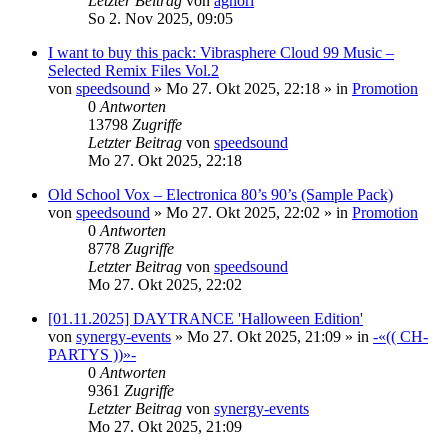
Letzter Beitrag
von
aghori
So 2. Nov 2025, 09:05
I want to buy this pack: Vibrasphere Cloud 99 Music –
Selected Remix Files Vol.2
von
speedsound
»
Mo 27. Okt 2025, 22:18
» in
Promotion
0
Antworten
13798
Zugriffe
Letzter Beitrag
von
speedsound
Mo 27. Okt 2025, 22:18
Old School Vox – Electronica 80’s 90’s (Sample Pack)
von
speedsound
»
Mo 27. Okt 2025, 22:02
» in
Promotion
0
Antworten
8778
Zugriffe
Letzter Beitrag
von
speedsound
Mo 27. Okt 2025, 22:02
[01.11.2025] DAYTRANCE 'Halloween Edition'
von
synergy-events
»
Mo 27. Okt 2025, 21:09
» in
-«(( CH-
PARTYS ))»-
0
Antworten
9361
Zugriffe
Letzter Beitrag
von
synergy-events
Mo 27. Okt 2025, 21:09