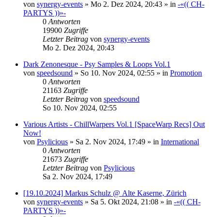
von
synergy-events
»
Mo 2. Dez 2024, 20:43
» in
-«(( CH-
PARTYS ))»-
0
Antworten
19900
Zugriffe
Letzter Beitrag
von
synergy-events
Mo 2. Dez 2024, 20:43
Dark Zenonesque - Psy Samples & Loops Vol.1
von
speedsound
»
So 10. Nov 2024, 02:55
» in
Promotion
0
Antworten
21163
Zugriffe
Letzter Beitrag
von
speedsound
So 10. Nov 2024, 02:55
Various Artists - ChillWarpers Vol.1 [SpaceWarp Recs] Out
Now!
von
Psylicious
»
Sa 2. Nov 2024, 17:49
» in
International
0
Antworten
21673
Zugriffe
Letzter Beitrag
von
Psylicious
Sa 2. Nov 2024, 17:49
[19.10.2024] Markus Schulz @ Alte Kaserne, Zürich
von
synergy-events
»
Sa 5. Okt 2024, 21:08
» in
-«(( CH-
PARTYS ))»-