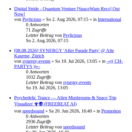
Digital Stride - Quantum Venture [SpaceWarp Recs] Out
Now!
von
Psylicious
»
So 2. Aug 2026, 07:15
» in
International
0
Antworten
71
Zugriffe
Letzter Beitrag
von
Psylicious
So 2. Aug 2026, 07:15
[08.08.2026] SYNERGY 'After Parade Party' @ Alte
Kaserne, Zürich
von
synergy-events
»
So 19. Jul 2026, 13:05
» in
-«(( CH-
PARTYS ))»-
0
Antworten
1032
Zugriffe
Letzter Beitrag
von
synergy-events
So 19. Jul 2026, 13:05
Psychedelic Trance — Alien Mushrooms & Space Trip
Visualizer 🍄👽 (FREEBEAT AI)
von
speedsound
»
Sa 20. Jun 2026, 16:40
» in
Promotion
0
Antworten
2936
Zugriffe
Letzter Beitrag
von
speedsound