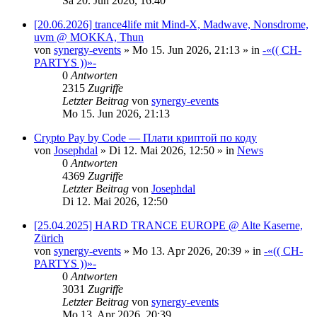
Sa 20. Jun 2026, 16:40
[20.06.2026] trance4life mit Mind-X, Madwave, Nonsdrome,
uvm @ MOKKA, Thun
von
synergy-events
»
Mo 15. Jun 2026, 21:13
» in
-«(( CH-
PARTYS ))»-
0
Antworten
2315
Zugriffe
Letzter Beitrag
von
synergy-events
Mo 15. Jun 2026, 21:13
Crypto Pay by Code — Плати криптой по коду
von
Josephdal
»
Di 12. Mai 2026, 12:50
» in
News
0
Antworten
4369
Zugriffe
Letzter Beitrag
von
Josephdal
Di 12. Mai 2026, 12:50
[25.04.2025] HARD TRANCE EUROPE @ Alte Kaserne,
Zürich
von
synergy-events
»
Mo 13. Apr 2026, 20:39
» in
-«(( CH-
PARTYS ))»-
0
Antworten
3031
Zugriffe
Letzter Beitrag
von
synergy-events
Mo 13. Apr 2026, 20:39