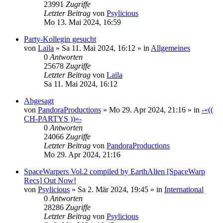
23991
Zugriffe
Letzter Beitrag
von
Psylicious
Mo 13. Mai 2024, 16:59
Party-Kollegin gesucht
von
Laila
»
Sa 11. Mai 2024, 16:12
» in
Allgemeines
0
Antworten
25678
Zugriffe
Letzter Beitrag
von
Laila
Sa 11. Mai 2024, 16:12
Abgesagt
von
PandoraProductions
»
Mo 29. Apr 2024, 21:16
» in
-«((
CH-PARTYS ))»-
0
Antworten
24066
Zugriffe
Letzter Beitrag
von
PandoraProductions
Mo 29. Apr 2024, 21:16
SpaceWarpers Vol.2 compiled by EarthAlien [SpaceWarp
Recs] Out Now!
von
Psylicious
»
Sa 2. Mär 2024, 19:45
» in
International
0
Antworten
28286
Zugriffe
Letzter Beitrag
von
Psylicious