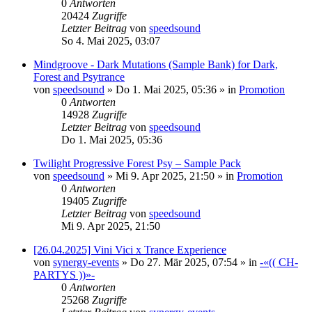
0
Antworten
20424
Zugriffe
Letzter Beitrag
von
speedsound
So 4. Mai 2025, 03:07
Mindgroove - Dark Mutations (Sample Bank) for Dark,
Forest and Psytrance
von
speedsound
»
Do 1. Mai 2025, 05:36
» in
Promotion
0
Antworten
14928
Zugriffe
Letzter Beitrag
von
speedsound
Do 1. Mai 2025, 05:36
Twilight Progressive Forest Psy – Sample Pack
von
speedsound
»
Mi 9. Apr 2025, 21:50
» in
Promotion
0
Antworten
19405
Zugriffe
Letzter Beitrag
von
speedsound
Mi 9. Apr 2025, 21:50
[26.04.2025] Vini Vici x Trance Experience
von
synergy-events
»
Do 27. Mär 2025, 07:54
» in
-«(( CH-
PARTYS ))»-
0
Antworten
25268
Zugriffe