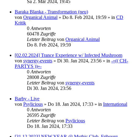
Sa 2. Mär 2024, 19:45
Baraka Blanka - Transformation (neu)
von
Organical Animal
»
Do 8. Feb 2024, 19:59
» in
CD
Kritik
0
Antworten
60478
Zugriffe
Letzter Beitrag
von
Organical Animal
Do 8. Feb 2024, 19:59
[02.02.2024] Trance Experience w/ Infected Mushroom
von
synergy-events
»
Di 30. Jan 2024, 23:56
» in
-«(( CH-
PARTYS ))»-
0
Antworten
28008
Zugriffe
Letzter Beitrag
von
synergy-events
Di 30. Jan 2024, 23:56
Barby - Live
von
Psylicious
»
Do 18. Jan 2024, 17:33
» in
International
0
Antworten
26595
Zugriffe
Letzter Beitrag
von
Psylicious
Do 18. Jan 2024, 17:33
[31.12.2023] NEW YEAR @ Mythic Club, Fribourg