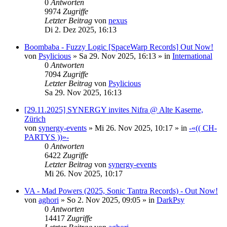
0
Antworten
9974
Zugriffe
Letzter Beitrag
von
nexus
Di 2. Dez 2025, 16:13
Boombaba - Fuzzy Logic [SpaceWarp Records] Out Now!
von
Psylicious
»
Sa 29. Nov 2025, 16:13
» in
International
0
Antworten
7094
Zugriffe
Letzter Beitrag
von
Psylicious
Sa 29. Nov 2025, 16:13
[29.11.2025] SYNERGY invites Nifra @ Alte Kaserne,
Zürich
von
synergy-events
»
Mi 26. Nov 2025, 10:17
» in
-«(( CH-
PARTYS ))»-
0
Antworten
6422
Zugriffe
Letzter Beitrag
von
synergy-events
Mi 26. Nov 2025, 10:17
VA - Mad Powers (2025, Sonic Tantra Records) - Out Now!
von
aghori
»
So 2. Nov 2025, 09:05
» in
DarkPsy
0
Antworten
14417
Zugriffe