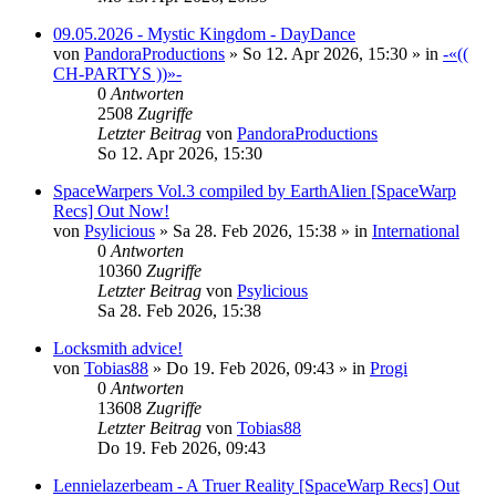
09.05.2026 - Mystic Kingdom - DayDance
von
PandoraProductions
»
So 12. Apr 2026, 15:30
» in
-«((
CH-PARTYS ))»-
0
Antworten
2508
Zugriffe
Letzter Beitrag
von
PandoraProductions
So 12. Apr 2026, 15:30
SpaceWarpers Vol.3 compiled by EarthAlien [SpaceWarp
Recs] Out Now!
von
Psylicious
»
Sa 28. Feb 2026, 15:38
» in
International
0
Antworten
10360
Zugriffe
Letzter Beitrag
von
Psylicious
Sa 28. Feb 2026, 15:38
Locksmith advice!
von
Tobias88
»
Do 19. Feb 2026, 09:43
» in
Progi
0
Antworten
13608
Zugriffe
Letzter Beitrag
von
Tobias88
Do 19. Feb 2026, 09:43
Lennielazerbeam - A Truer Reality [SpaceWarp Recs] Out