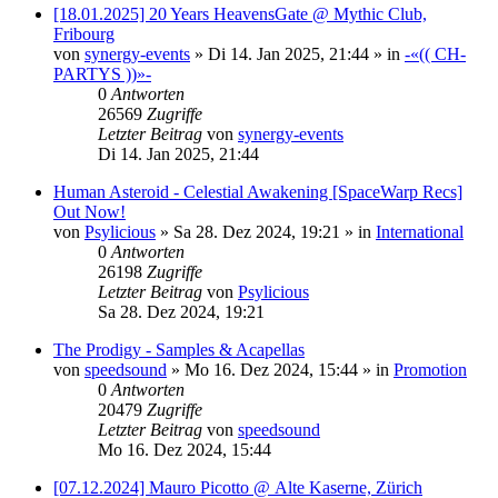
[18.01.2025] 20 Years HeavensGate @ Mythic Club,
Fribourg
von
synergy-events
»
Di 14. Jan 2025, 21:44
» in
-«(( CH-
PARTYS ))»-
0
Antworten
26569
Zugriffe
Letzter Beitrag
von
synergy-events
Di 14. Jan 2025, 21:44
Human Asteroid - Celestial Awakening [SpaceWarp Recs]
Out Now!
von
Psylicious
»
Sa 28. Dez 2024, 19:21
» in
International
0
Antworten
26198
Zugriffe
Letzter Beitrag
von
Psylicious
Sa 28. Dez 2024, 19:21
The Prodigy - Samples & Acapellas
von
speedsound
»
Mo 16. Dez 2024, 15:44
» in
Promotion
0
Antworten
20479
Zugriffe
Letzter Beitrag
von
speedsound
Mo 16. Dez 2024, 15:44
[07.12.2024] Mauro Picotto @ Alte Kaserne, Zürich