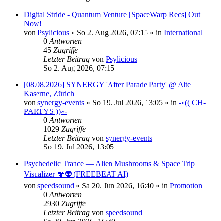
Digital Stride - Quantum Venture [SpaceWarp Recs] Out
Now!
von
Psylicious
»
So 2. Aug 2026, 07:15
» in
International
0
Antworten
45
Zugriffe
Letzter Beitrag
von
Psylicious
So 2. Aug 2026, 07:15
[08.08.2026] SYNERGY 'After Parade Party' @ Alte
Kaserne, Zürich
von
synergy-events
»
So 19. Jul 2026, 13:05
» in
-«(( CH-
PARTYS ))»-
0
Antworten
1029
Zugriffe
Letzter Beitrag
von
synergy-events
So 19. Jul 2026, 13:05
Psychedelic Trance — Alien Mushrooms & Space Trip
Visualizer 🍄👽 (FREEBEAT AI)
von
speedsound
»
Sa 20. Jun 2026, 16:40
» in
Promotion
0
Antworten
2930
Zugriffe
Letzter Beitrag
von
speedsound