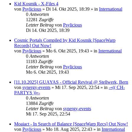
Kid Kosmik - X-Files 4
von
Psylicious
»
Di 14. Okt 2025, 18:39
» in
International
0
Antworten
12281
Zugriffe
Letzter Beitrag
von
Psylicious
Di 14. Okt 2025, 18:39
Cosmic Portals Compiled by Kid Kosmik [SpaceWarp
Records] Out Now!
von
Psylicious
»
Mo 6. Okt 2025, 19:43
» in
International
0
Antworten
11183
Zugriffe
Letzter Beitrag
von
Psylicious
Mo 6. Okt 2025, 19:43
[11.10.2025] GUAYAS - Official Revival @ Stellwerk, Bern
von
synergy-events
»
Mi 17. Sep 2025, 22:54
» in
-«(( CH-
PARTYS ))»-
0
Antworten
13884
Zugriffe
Letzter Beitrag
von
synergy-events
Mi 17. Sep 2025, 22:54
Moaiact - In Search of Balance [SpaceWarp Recs] Out Now!
von
Psylicious
»
Mo 18. Aug 2025, 22:43
» in
International