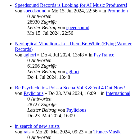
Speedsound Records is Looking for AI Music Producers!
von
speedsound
»
Mo 15. Jul 2024, 22:56
» in
Promotion
0
Antworten
26930
Zugriffe
Letzter Beitrag
von
speedsound
Mo 15. Jul 2024, 22:56
Neologiical Vibration - Let There Be White (Flying Woofer
Records)
von
aghori
»
Do 4. Jul 2024, 13:48
» in
PsyTrance
0
Antworten
61206
Zugriffe
Letzter Beitrag
von
aghori
Do 4. Jul 2024, 13:48
Be Psychedelic - Polska Scena Vol 3 & Vol 4 Out Now!
von
Psylicious
»
Do 23. Mai 2024, 16:09
» in
International
0
Antworten
28727
Zugriffe
Letzter Beitrag
von
Psylicious
Do 23. Mai 2024, 16:09
in search of new artists
von
rats
»
Mo 20. Mai 2024, 09:23
» in
Trance-Musik
0
Antworten