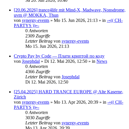
Sa 20. Jun 2026, 16:40
[20.06.2026] trance4life mit Mind-X, Madwave, Nonsdrome,
uvm @ MOKKA, Thun
von
synergy-events
»
Mo 15. Jun 2026, 21:13
» in
-«(( CH-
PARTYS ))»-
0
Antworten
2309
Zugriffe
Letzter Beitrag
von
synergy-events
Mo 15. Jun 2026, 21:13
Crypto Pay by Code — Плати криптой по коду
von
Josephdal
»
Di 12. Mai 2026, 12:50
» in
News
0
Antworten
4366
Zugriffe
Letzter Beitrag
von
Josephdal
Di 12. Mai 2026, 12:50
[25.04.2025] HARD TRANCE EUROPE @ Alte Kaserne,
Zürich
von
synergy-events
»
Mo 13. Apr 2026, 20:39
» in
-«(( CH-
PARTYS ))»-
0
Antworten
3030
Zugriffe
Letzter Beitrag
von
synergy-events
Mo 13. Apr 2026, 20:39