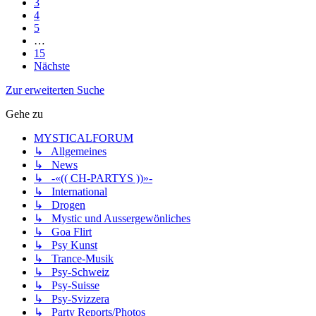
3
4
5
…
15
Nächste
Zur erweiterten Suche
Gehe zu
MYSTICALFORUM
↳ Allgemeines
↳ News
↳ -«(( CH-PARTYS ))»-
↳ International
↳ Drogen
↳ Mystic und Aussergewönliches
↳ Goa Flirt
↳ Psy Kunst
↳ Trance-Musik
↳ Psy-Schweiz
↳ Psy-Suisse
↳ Psy-Svizzera
↳ Party Reports/Photos