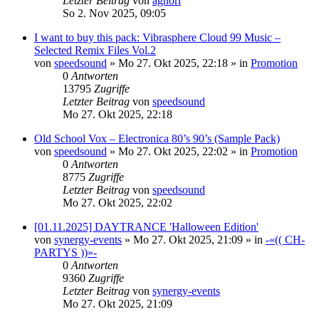
Letzter Beitrag
von
aghori
So 2. Nov 2025, 09:05
I want to buy this pack: Vibrasphere Cloud 99 Music –
Selected Remix Files Vol.2
von
speedsound
»
Mo 27. Okt 2025, 22:18
» in
Promotion
0
Antworten
13795
Zugriffe
Letzter Beitrag
von
speedsound
Mo 27. Okt 2025, 22:18
Old School Vox – Electronica 80’s 90’s (Sample Pack)
von
speedsound
»
Mo 27. Okt 2025, 22:02
» in
Promotion
0
Antworten
8775
Zugriffe
Letzter Beitrag
von
speedsound
Mo 27. Okt 2025, 22:02
[01.11.2025] DAYTRANCE 'Halloween Edition'
von
synergy-events
»
Mo 27. Okt 2025, 21:09
» in
-«(( CH-
PARTYS ))»-
0
Antworten
9360
Zugriffe
Letzter Beitrag
von
synergy-events
Mo 27. Okt 2025, 21:09