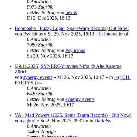
0
Antworten
9973
Zugriffe
Letzter Beitrag
von
nexus
Di 2. Dez 2025, 16:13
Boombaba - Fuzzy Logic [SpaceWarp Records] Out Now!
von
Psylicious
»
Sa 29. Nov 2025, 16:13
» in
International
0
Antworten
7080
Zugriffe
Letzter Beitrag
von
Psylicious
Sa 29. Nov 2025, 16:13
[29.11.2025] SYNERGY invites Nifra @ Alte Kaserne,
Zürich
von
synergy-events
»
Mi 26. Nov 2025, 10:17
» in
-«(( CH-
PARTYS ))»-
0
Antworten
6420
Zugriffe
Letzter Beitrag
von
synergy-events
Mi 26. Nov 2025, 10:17
VA - Mad Powers (2025, Sonic Tantra Records) - Out Now!
von
aghori
»
So 2. Nov 2025, 09:05
» in
DarkPsy
0
Antworten
14405
Zugriffe