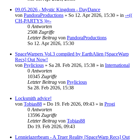
09.05.2026 - Mystic Kingdom - DayDance
von
PandoraProductions
»
So 12. Apr 2026, 15:30
» in
-«((
CH-PARTYS ))»-
0
Antworten
2508
Zugriffe
Letzter Beitrag
von
PandoraProductions
So 12. Apr 2026, 15:30
SpaceWarpers Vol.3 compiled by EarthAlien [SpaceWarp
Recs] Out Now!
von
Psylicious
»
Sa 28. Feb 2026, 15:38
» in
International
0
Antworten
10345
Zugriffe
Letzter Beitrag
von
Psylicious
Sa 28. Feb 2026, 15:38
Locksmith advice!
von
Tobias88
»
Do 19. Feb 2026, 09:43
» in
Progi
0
Antworten
13596
Zugriffe
Letzter Beitrag
von
Tobias88
Do 19. Feb 2026, 09:43
Lennielazerbeam - A Truer Reality [SpaceWarp Recs] Out