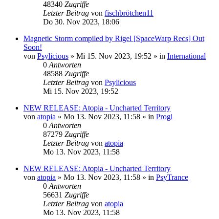
48340
Zugriffe
Letzter Beitrag
von
fischbrötchen11
Do 30. Nov 2023, 18:06
Magnetic Storm compiled by Rigel [SpaceWarp Recs] Out
Soon!
von
Psylicious
»
Mi 15. Nov 2023, 19:52
» in
International
0
Antworten
48588
Zugriffe
Letzter Beitrag
von
Psylicious
Mi 15. Nov 2023, 19:52
NEW RELEASE: Atopia - Uncharted Territory
von
atopia
»
Mo 13. Nov 2023, 11:58
» in
Progi
0
Antworten
87279
Zugriffe
Letzter Beitrag
von
atopia
Mo 13. Nov 2023, 11:58
NEW RELEASE: Atopia - Uncharted Territory
von
atopia
»
Mo 13. Nov 2023, 11:58
» in
PsyTrance
0
Antworten
56631
Zugriffe
Letzter Beitrag
von
atopia
Mo 13. Nov 2023, 11:58