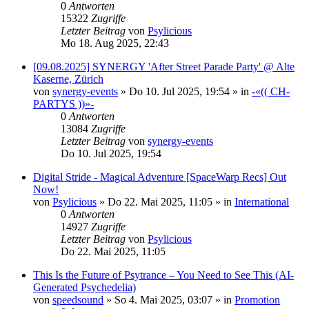
0
Antworten
15322
Zugriffe
Letzter Beitrag
von
Psylicious
Mo 18. Aug 2025, 22:43
[09.08.2025] SYNERGY 'After Street Parade Party' @ Alte
Kaserne, Zürich
von
synergy-events
»
Do 10. Jul 2025, 19:54
» in
-«(( CH-
PARTYS ))»-
0
Antworten
13084
Zugriffe
Letzter Beitrag
von
synergy-events
Do 10. Jul 2025, 19:54
Digital Stride - Magical Adventure [SpaceWarp Recs] Out
Now!
von
Psylicious
»
Do 22. Mai 2025, 11:05
» in
International
0
Antworten
14927
Zugriffe
Letzter Beitrag
von
Psylicious
Do 22. Mai 2025, 11:05
This Is the Future of Psytrance – You Need to See This (AI-
Generated Psychedelia)
von
speedsound
»
So 4. Mai 2025, 03:07
» in
Promotion