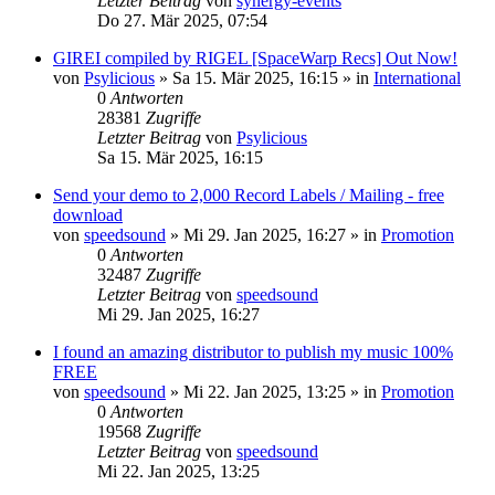
Letzter Beitrag
von
synergy-events
Do 27. Mär 2025, 07:54
GIREI compiled by RIGEL [SpaceWarp Recs] Out Now!
von
Psylicious
»
Sa 15. Mär 2025, 16:15
» in
International
0
Antworten
28381
Zugriffe
Letzter Beitrag
von
Psylicious
Sa 15. Mär 2025, 16:15
Send your demo to 2,000 Record Labels / Mailing - free
download
von
speedsound
»
Mi 29. Jan 2025, 16:27
» in
Promotion
0
Antworten
32487
Zugriffe
Letzter Beitrag
von
speedsound
Mi 29. Jan 2025, 16:27
I found an amazing distributor to publish my music 100%
FREE
von
speedsound
»
Mi 22. Jan 2025, 13:25
» in
Promotion
0
Antworten
19568
Zugriffe
Letzter Beitrag
von
speedsound
Mi 22. Jan 2025, 13:25