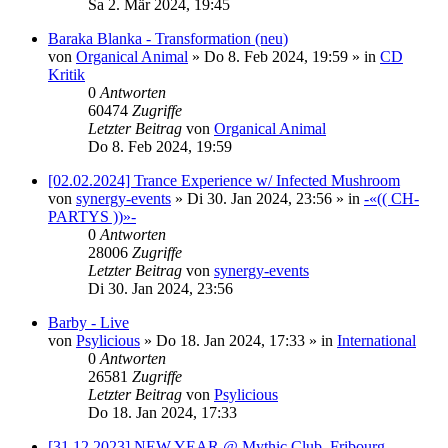
Sa 2. Mär 2024, 19:45
Baraka Blanka - Transformation (neu)
von
Organical Animal
»
Do 8. Feb 2024, 19:59
» in
CD
Kritik
0
Antworten
60474
Zugriffe
Letzter Beitrag
von
Organical Animal
Do 8. Feb 2024, 19:59
[02.02.2024] Trance Experience w/ Infected Mushroom
von
synergy-events
»
Di 30. Jan 2024, 23:56
» in
-«(( CH-
PARTYS ))»-
0
Antworten
28006
Zugriffe
Letzter Beitrag
von
synergy-events
Di 30. Jan 2024, 23:56
Barby - Live
von
Psylicious
»
Do 18. Jan 2024, 17:33
» in
International
0
Antworten
26581
Zugriffe
Letzter Beitrag
von
Psylicious
Do 18. Jan 2024, 17:33
[31.12.2023] NEW YEAR @ Mythic Club, Fribourg