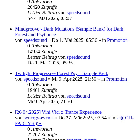
0
Antworten
20420
Zugriffe
Letzter Beitrag
von
speedsound
So 4. Mai 2025, 03:07
Mindgroove - Dark Mutations (Sample Bank) for Dark,
Forest and Psytrance
von
speedsound
»
Do 1. Mai 2025, 05:36
» in
Promotion
0
Antworten
14924
Zugriffe
Letzter Beitrag
von
speedsound
Do 1. Mai 2025, 05:36
Twilight Progressive Forest Psy – Sample Pack
von
speedsound
»
Mi 9. Apr 2025, 21:50
» in
Promotion
0
Antworten
19401
Zugriffe
Letzter Beitrag
von
speedsound
Mi 9. Apr 2025, 21:50
[26.04.2025] Vini Vici x Trance Experience
von
synergy-events
»
Do 27. Mär 2025, 07:54
» in
-«(( CH-
PARTYS ))»-
0
Antworten
25267
Zugriffe