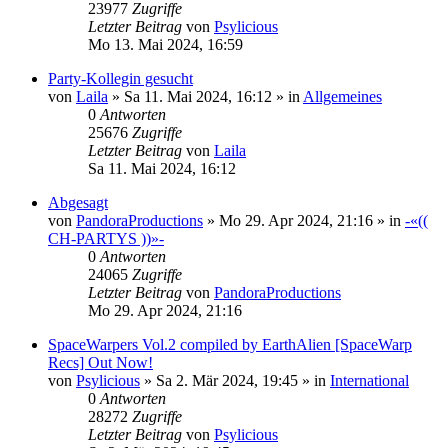
23977
Zugriffe
Letzter Beitrag
von
Psylicious
Mo 13. Mai 2024, 16:59
Party-Kollegin gesucht
von
Laila
»
Sa 11. Mai 2024, 16:12
» in
Allgemeines
0
Antworten
25676
Zugriffe
Letzter Beitrag
von
Laila
Sa 11. Mai 2024, 16:12
Abgesagt
von
PandoraProductions
»
Mo 29. Apr 2024, 21:16
» in
-«((
CH-PARTYS ))»-
0
Antworten
24065
Zugriffe
Letzter Beitrag
von
PandoraProductions
Mo 29. Apr 2024, 21:16
SpaceWarpers Vol.2 compiled by EarthAlien [SpaceWarp
Recs] Out Now!
von
Psylicious
»
Sa 2. Mär 2024, 19:45
» in
International
0
Antworten
28272
Zugriffe
Letzter Beitrag
von
Psylicious