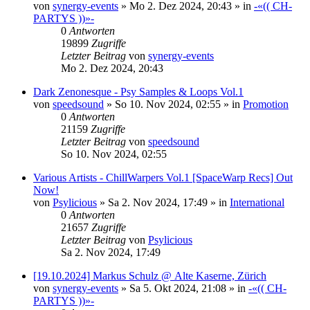
von
synergy-events
»
Mo 2. Dez 2024, 20:43
» in
-«(( CH-
PARTYS ))»-
0
Antworten
19899
Zugriffe
Letzter Beitrag
von
synergy-events
Mo 2. Dez 2024, 20:43
Dark Zenonesque - Psy Samples & Loops Vol.1
von
speedsound
»
So 10. Nov 2024, 02:55
» in
Promotion
0
Antworten
21159
Zugriffe
Letzter Beitrag
von
speedsound
So 10. Nov 2024, 02:55
Various Artists - ChillWarpers Vol.1 [SpaceWarp Recs] Out
Now!
von
Psylicious
»
Sa 2. Nov 2024, 17:49
» in
International
0
Antworten
21657
Zugriffe
Letzter Beitrag
von
Psylicious
Sa 2. Nov 2024, 17:49
[19.10.2024] Markus Schulz @ Alte Kaserne, Zürich
von
synergy-events
»
Sa 5. Okt 2024, 21:08
» in
-«(( CH-
PARTYS ))»-