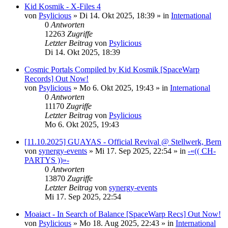
Kid Kosmik - X-Files 4
von
Psylicious
»
Di 14. Okt 2025, 18:39
» in
International
0
Antworten
12263
Zugriffe
Letzter Beitrag
von
Psylicious
Di 14. Okt 2025, 18:39
Cosmic Portals Compiled by Kid Kosmik [SpaceWarp
Records] Out Now!
von
Psylicious
»
Mo 6. Okt 2025, 19:43
» in
International
0
Antworten
11170
Zugriffe
Letzter Beitrag
von
Psylicious
Mo 6. Okt 2025, 19:43
[11.10.2025] GUAYAS - Official Revival @ Stellwerk, Bern
von
synergy-events
»
Mi 17. Sep 2025, 22:54
» in
-«(( CH-
PARTYS ))»-
0
Antworten
13870
Zugriffe
Letzter Beitrag
von
synergy-events
Mi 17. Sep 2025, 22:54
Moaiact - In Search of Balance [SpaceWarp Recs] Out Now!
von
Psylicious
»
Mo 18. Aug 2025, 22:43
» in
International