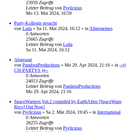
23959
Zugriffe
Letzter Beitrag
von
Psylicious
Mo 13. Mai 2024, 16:59
Party-Kollegin gesucht
von
Laila
»
Sa 11. Mai 2024, 16:12
» in
Allgemeines
0
Antworten
25665
Zugriffe
Letzter Beitrag
von
Laila
Sa 11. Mai 2024, 16:12
Abgesagt
von
PandoraProductions
»
Mo 29. Apr 2024, 21:16
» in
-«((
CH-PARTYS ))»-
0
Antworten
24053
Zugriffe
Letzter Beitrag
von
PandoraProductions
Mo 29. Apr 2024, 21:16
SpaceWarpers Vol.2 compiled by EarthAlien [SpaceWarp
Recs] Out Now!
von
Psylicious
»
Sa 2. Mär 2024, 19:45
» in
International
0
Antworten
28255
Zugriffe
Letzter Beitrag
von
Psylicious