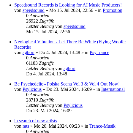
Speedsound Records is Looking for AI Music Producers!
von
speedsound
»
Mo 15. Jul 2024, 22:56
» in
Promotion
0
Antworten
26922
Zugriffe
Letzter Beitrag
von
speedsound
Mo 15. Jul 2024, 22:56
Neologiical Vibration - Let There Be White (Flying Woofer
Records)
von
aghori
»
Do 4. Jul 2024, 13:48
» in
PsyTrance
0
Antworten
61183
Zugriffe
Letzter Beitrag
von
aghori
Do 4. Jul 2024, 13:48
Be Psychedelic - Polska Scena Vol 3 & Vol 4 Out Now!
von
Psylicious
»
Do 23. Mai 2024, 16:09
» in
International
0
Antworten
28710
Zugriffe
Letzter Beitrag
von
Psylicious
Do 23. Mai 2024, 16:09
in search of new artists
von
rats
»
Mo 20. Mai 2024, 09:23
» in
Trance-Musik
0
Antworten