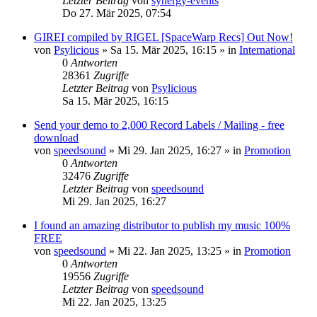
Letzter Beitrag
von
synergy-events
Do 27. Mär 2025, 07:54
GIREI compiled by RIGEL [SpaceWarp Recs] Out Now!
von
Psylicious
»
Sa 15. Mär 2025, 16:15
» in
International
0
Antworten
28361
Zugriffe
Letzter Beitrag
von
Psylicious
Sa 15. Mär 2025, 16:15
Send your demo to 2,000 Record Labels / Mailing - free
download
von
speedsound
»
Mi 29. Jan 2025, 16:27
» in
Promotion
0
Antworten
32476
Zugriffe
Letzter Beitrag
von
speedsound
Mi 29. Jan 2025, 16:27
I found an amazing distributor to publish my music 100%
FREE
von
speedsound
»
Mi 22. Jan 2025, 13:25
» in
Promotion
0
Antworten
19556
Zugriffe
Letzter Beitrag
von
speedsound
Mi 22. Jan 2025, 13:25