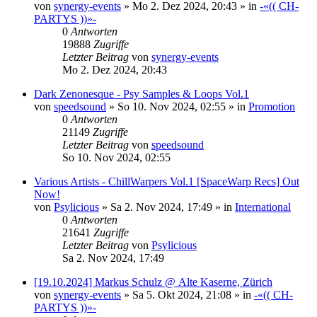
von
synergy-events
»
Mo 2. Dez 2024, 20:43
» in
-«(( CH-
PARTYS ))»-
0
Antworten
19888
Zugriffe
Letzter Beitrag
von
synergy-events
Mo 2. Dez 2024, 20:43
Dark Zenonesque - Psy Samples & Loops Vol.1
von
speedsound
»
So 10. Nov 2024, 02:55
» in
Promotion
0
Antworten
21149
Zugriffe
Letzter Beitrag
von
speedsound
So 10. Nov 2024, 02:55
Various Artists - ChillWarpers Vol.1 [SpaceWarp Recs] Out
Now!
von
Psylicious
»
Sa 2. Nov 2024, 17:49
» in
International
0
Antworten
21641
Zugriffe
Letzter Beitrag
von
Psylicious
Sa 2. Nov 2024, 17:49
[19.10.2024] Markus Schulz @ Alte Kaserne, Zürich
von
synergy-events
»
Sa 5. Okt 2024, 21:08
» in
-«(( CH-
PARTYS ))»-