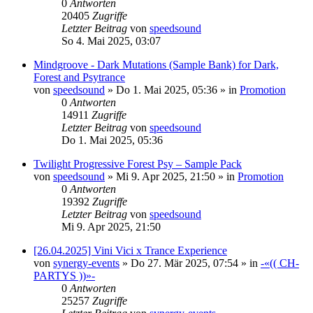
0
Antworten
20405
Zugriffe
Letzter Beitrag
von
speedsound
So 4. Mai 2025, 03:07
Mindgroove - Dark Mutations (Sample Bank) for Dark,
Forest and Psytrance
von
speedsound
»
Do 1. Mai 2025, 05:36
» in
Promotion
0
Antworten
14911
Zugriffe
Letzter Beitrag
von
speedsound
Do 1. Mai 2025, 05:36
Twilight Progressive Forest Psy – Sample Pack
von
speedsound
»
Mi 9. Apr 2025, 21:50
» in
Promotion
0
Antworten
19392
Zugriffe
Letzter Beitrag
von
speedsound
Mi 9. Apr 2025, 21:50
[26.04.2025] Vini Vici x Trance Experience
von
synergy-events
»
Do 27. Mär 2025, 07:54
» in
-«(( CH-
PARTYS ))»-
0
Antworten
25257
Zugriffe