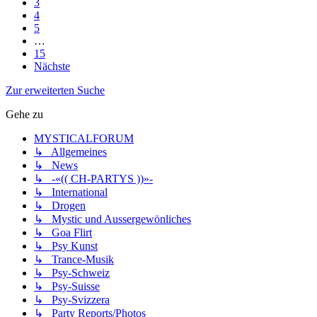
3
4
5
…
15
Nächste
Zur erweiterten Suche
Gehe zu
MYSTICALFORUM
↳ Allgemeines
↳ News
↳ -«(( CH-PARTYS ))»-
↳ International
↳ Drogen
↳ Mystic und Aussergewönliches
↳ Goa Flirt
↳ Psy Kunst
↳ Trance-Musik
↳ Psy-Schweiz
↳ Psy-Suisse
↳ Psy-Svizzera
↳ Party Reports/Photos