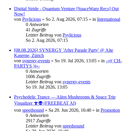
Digital Stride - Quantum Venture [SpaceWarp Recs] Out
Now!
von
Psylicious
»
So 2. Aug 2026, 07:15
» in
International
0
Antworten
41
Zugriffe
Letzter Beitrag
von
Psylicious
So 2. Aug 2026, 07:15
[08.08.2026] SYNERGY 'After Parade Party' @ Alte
Kaserne, Zürich
von
synergy-events
»
So 19. Jul 2026, 13:05
» in
-«(( CH-
PARTYS ))»-
0
Antworten
1006
Zugriffe
Letzter Beitrag
von
synergy-events
So 19. Jul 2026, 13:05
Psychedelic Trance — Alien Mushrooms & Space Trip
Visualizer 🍄👽 (FREEBEAT AI)
von
speedsound
»
Sa 20. Jun 2026, 16:40
» in
Promotion
0
Antworten
2917
Zugriffe
Letzter Beitrag
von
speedsound