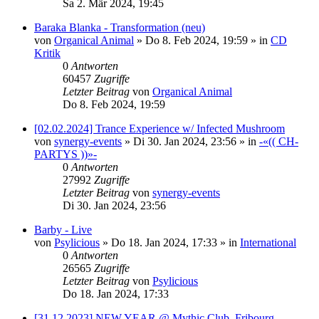
Sa 2. Mär 2024, 19:45
Baraka Blanka - Transformation (neu)
von
Organical Animal
»
Do 8. Feb 2024, 19:59
» in
CD
Kritik
0
Antworten
60457
Zugriffe
Letzter Beitrag
von
Organical Animal
Do 8. Feb 2024, 19:59
[02.02.2024] Trance Experience w/ Infected Mushroom
von
synergy-events
»
Di 30. Jan 2024, 23:56
» in
-«(( CH-
PARTYS ))»-
0
Antworten
27992
Zugriffe
Letzter Beitrag
von
synergy-events
Di 30. Jan 2024, 23:56
Barby - Live
von
Psylicious
»
Do 18. Jan 2024, 17:33
» in
International
0
Antworten
26565
Zugriffe
Letzter Beitrag
von
Psylicious
Do 18. Jan 2024, 17:33
[31.12.2023] NEW YEAR @ Mythic Club, Fribourg