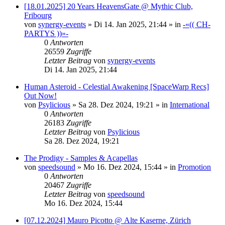
[18.01.2025] 20 Years HeavensGate @ Mythic Club,
Fribourg
von
synergy-events
»
Di 14. Jan 2025, 21:44
» in
-«(( CH-
PARTYS ))»-
0
Antworten
26559
Zugriffe
Letzter Beitrag
von
synergy-events
Di 14. Jan 2025, 21:44
Human Asteroid - Celestial Awakening [SpaceWarp Recs]
Out Now!
von
Psylicious
»
Sa 28. Dez 2024, 19:21
» in
International
0
Antworten
26183
Zugriffe
Letzter Beitrag
von
Psylicious
Sa 28. Dez 2024, 19:21
The Prodigy - Samples & Acapellas
von
speedsound
»
Mo 16. Dez 2024, 15:44
» in
Promotion
0
Antworten
20467
Zugriffe
Letzter Beitrag
von
speedsound
Mo 16. Dez 2024, 15:44
[07.12.2024] Mauro Picotto @ Alte Kaserne, Zürich