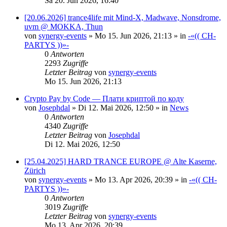
Sa 20. Jun 2026, 16:40
[20.06.2026] trance4life mit Mind-X, Madwave, Nonsdrome,
uvm @ MOKKA, Thun
von
synergy-events
»
Mo 15. Jun 2026, 21:13
» in
-«(( CH-
PARTYS ))»-
0
Antworten
2293
Zugriffe
Letzter Beitrag
von
synergy-events
Mo 15. Jun 2026, 21:13
Crypto Pay by Code — Плати криптой по коду
von
Josephdal
»
Di 12. Mai 2026, 12:50
» in
News
0
Antworten
4340
Zugriffe
Letzter Beitrag
von
Josephdal
Di 12. Mai 2026, 12:50
[25.04.2025] HARD TRANCE EUROPE @ Alte Kaserne,
Zürich
von
synergy-events
»
Mo 13. Apr 2026, 20:39
» in
-«(( CH-
PARTYS ))»-
0
Antworten
3019
Zugriffe
Letzter Beitrag
von
synergy-events
Mo 13. Apr 2026, 20:39