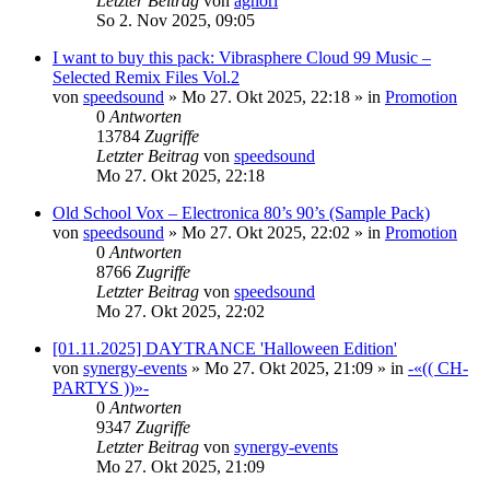
Letzter Beitrag
von
aghori
So 2. Nov 2025, 09:05
I want to buy this pack: Vibrasphere Cloud 99 Music –
Selected Remix Files Vol.2
von
speedsound
»
Mo 27. Okt 2025, 22:18
» in
Promotion
0
Antworten
13784
Zugriffe
Letzter Beitrag
von
speedsound
Mo 27. Okt 2025, 22:18
Old School Vox – Electronica 80’s 90’s (Sample Pack)
von
speedsound
»
Mo 27. Okt 2025, 22:02
» in
Promotion
0
Antworten
8766
Zugriffe
Letzter Beitrag
von
speedsound
Mo 27. Okt 2025, 22:02
[01.11.2025] DAYTRANCE 'Halloween Edition'
von
synergy-events
»
Mo 27. Okt 2025, 21:09
» in
-«(( CH-
PARTYS ))»-
0
Antworten
9347
Zugriffe
Letzter Beitrag
von
synergy-events
Mo 27. Okt 2025, 21:09