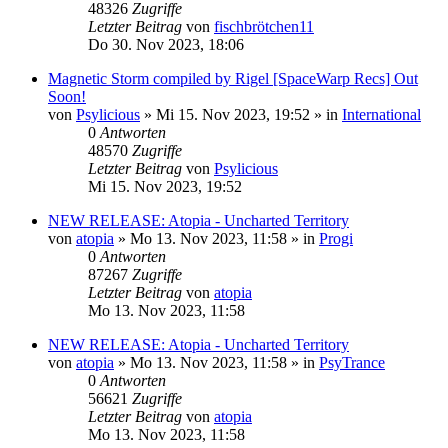
48326
Zugriffe
Letzter Beitrag
von
fischbrötchen11
Do 30. Nov 2023, 18:06
Magnetic Storm compiled by Rigel [SpaceWarp Recs] Out
Soon!
von
Psylicious
»
Mi 15. Nov 2023, 19:52
» in
International
0
Antworten
48570
Zugriffe
Letzter Beitrag
von
Psylicious
Mi 15. Nov 2023, 19:52
NEW RELEASE: Atopia - Uncharted Territory
von
atopia
»
Mo 13. Nov 2023, 11:58
» in
Progi
0
Antworten
87267
Zugriffe
Letzter Beitrag
von
atopia
Mo 13. Nov 2023, 11:58
NEW RELEASE: Atopia - Uncharted Territory
von
atopia
»
Mo 13. Nov 2023, 11:58
» in
PsyTrance
0
Antworten
56621
Zugriffe
Letzter Beitrag
von
atopia
Mo 13. Nov 2023, 11:58