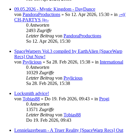
09.05.2026 - Mystic Kingdom - DayDance
von
PandoraProductions
»
So 12. Apr 2026, 15:30
» in
-«((
CH-PARTYS ))»-
0
Antworten
2493
Zugriffe
Letzter Beitrag
von
PandoraProductions
So 12. Apr 2026, 15:30
SpaceWarpers Vol.3 compiled by EarthAlien [SpaceWarp
Recs] Out Now!
von
Psylicious
»
Sa 28. Feb 2026, 15:38
» in
International
0
Antworten
10329
Zugriffe
Letzter Beitrag
von
Psylicious
Sa 28. Feb 2026, 15:38
Locksmith advice!
von
Tobias88
»
Do 19. Feb 2026, 09:43
» in
Progi
0
Antworten
13571
Zugriffe
Letzter Beitrag
von
Tobias88
Do 19. Feb 2026, 09:43
Lennielazerbeam - A Truer Reality [SpaceWarp Recs] Out