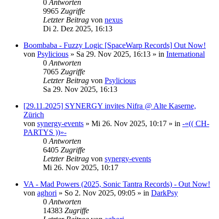
0
Antworten
9965
Zugriffe
Letzter Beitrag
von
nexus
Di 2. Dez 2025, 16:13
Boombaba - Fuzzy Logic [SpaceWarp Records] Out Now!
von
Psylicious
»
Sa 29. Nov 2025, 16:13
» in
International
0
Antworten
7065
Zugriffe
Letzter Beitrag
von
Psylicious
Sa 29. Nov 2025, 16:13
[29.11.2025] SYNERGY invites Nifra @ Alte Kaserne,
Zürich
von
synergy-events
»
Mi 26. Nov 2025, 10:17
» in
-«(( CH-
PARTYS ))»-
0
Antworten
6405
Zugriffe
Letzter Beitrag
von
synergy-events
Mi 26. Nov 2025, 10:17
VA - Mad Powers (2025, Sonic Tantra Records) - Out Now!
von
aghori
»
So 2. Nov 2025, 09:05
» in
DarkPsy
0
Antworten
14383
Zugriffe