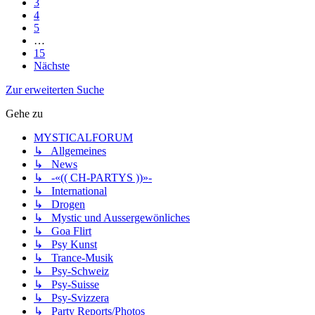
3
4
5
…
15
Nächste
Zur erweiterten Suche
Gehe zu
MYSTICALFORUM
↳ Allgemeines
↳ News
↳ -«(( CH-PARTYS ))»-
↳ International
↳ Drogen
↳ Mystic und Aussergewönliches
↳ Goa Flirt
↳ Psy Kunst
↳ Trance-Musik
↳ Psy-Schweiz
↳ Psy-Suisse
↳ Psy-Svizzera
↳ Party Reports/Photos