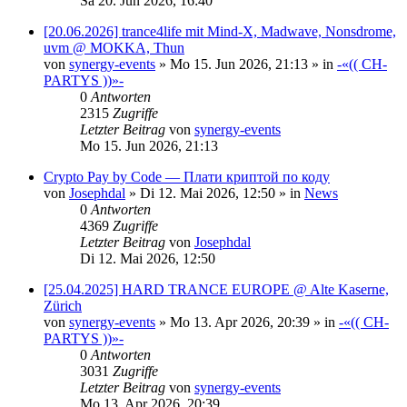
Sa 20. Jun 2026, 16:40
[20.06.2026] trance4life mit Mind-X, Madwave, Nonsdrome,
uvm @ MOKKA, Thun
von
synergy-events
»
Mo 15. Jun 2026, 21:13
» in
-«(( CH-
PARTYS ))»-
0
Antworten
2315
Zugriffe
Letzter Beitrag
von
synergy-events
Mo 15. Jun 2026, 21:13
Crypto Pay by Code — Плати криптой по коду
von
Josephdal
»
Di 12. Mai 2026, 12:50
» in
News
0
Antworten
4369
Zugriffe
Letzter Beitrag
von
Josephdal
Di 12. Mai 2026, 12:50
[25.04.2025] HARD TRANCE EUROPE @ Alte Kaserne,
Zürich
von
synergy-events
»
Mo 13. Apr 2026, 20:39
» in
-«(( CH-
PARTYS ))»-
0
Antworten
3031
Zugriffe
Letzter Beitrag
von
synergy-events
Mo 13. Apr 2026, 20:39