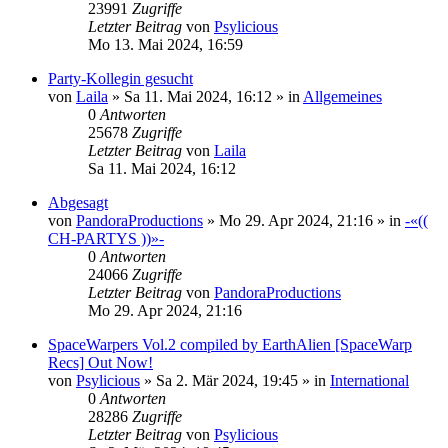
23991
Zugriffe
Letzter Beitrag
von
Psylicious
Mo 13. Mai 2024, 16:59
Party-Kollegin gesucht
von
Laila
»
Sa 11. Mai 2024, 16:12
» in
Allgemeines
0
Antworten
25678
Zugriffe
Letzter Beitrag
von
Laila
Sa 11. Mai 2024, 16:12
Abgesagt
von
PandoraProductions
»
Mo 29. Apr 2024, 21:16
» in
-«((
CH-PARTYS ))»-
0
Antworten
24066
Zugriffe
Letzter Beitrag
von
PandoraProductions
Mo 29. Apr 2024, 21:16
SpaceWarpers Vol.2 compiled by EarthAlien [SpaceWarp
Recs] Out Now!
von
Psylicious
»
Sa 2. Mär 2024, 19:45
» in
International
0
Antworten
28286
Zugriffe
Letzter Beitrag
von
Psylicious