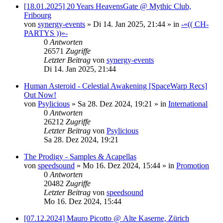
[18.01.2025] 20 Years HeavensGate @ Mythic Club,
Fribourg
von
synergy-events
»
Di 14. Jan 2025, 21:44
» in
-«(( CH-
PARTYS ))»-
0
Antworten
26571
Zugriffe
Letzter Beitrag
von
synergy-events
Di 14. Jan 2025, 21:44
Human Asteroid - Celestial Awakening [SpaceWarp Recs]
Out Now!
von
Psylicious
»
Sa 28. Dez 2024, 19:21
» in
International
0
Antworten
26212
Zugriffe
Letzter Beitrag
von
Psylicious
Sa 28. Dez 2024, 19:21
The Prodigy - Samples & Acapellas
von
speedsound
»
Mo 16. Dez 2024, 15:44
» in
Promotion
0
Antworten
20482
Zugriffe
Letzter Beitrag
von
speedsound
Mo 16. Dez 2024, 15:44
[07.12.2024] Mauro Picotto @ Alte Kaserne, Zürich