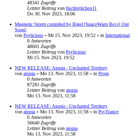
48341
Zugriffe
Letzter Beitrag
von
fischbrötchen11
Do 30. Nov 2023, 18:06
Magnetic Storm compiled by Rigel [SpaceWarp Recs] Out
Soon!
von
Psylicious
»
Mi 15. Nov 2023, 19:52
» in
International
0
Antworten
48601
Zugriffe
Letzter Beitrag
von
Psylicious
Mi 15. Nov 2023, 19:52
NEW RELEASE: Atopia - Uncharted Territory
von
atopia
»
Mo 13. Nov 2023, 11:58
» in
Progi
0
Antworten
87281
Zugriffe
Letzter Beitrag
von
atopia
Mo 13. Nov 2023, 11:58
NEW RELEASE: Atopia - Uncharted Territory
von
atopia
»
Mo 13. Nov 2023, 11:58
» in
PsyTrance
0
Antworten
56640
Zugriffe
Letzter Beitrag
von
atopia
Mo 13. Nov 2023, 11:58