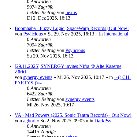
0
Antworten
9974
Zugriffe
Letzter Beitrag
von
nexus
Di 2. Dez 2025, 16:13
Boombaba - Fuzzy Logic [SpaceWarp Records] Out Now!
von
Psylicious
»
Sa 29. Nov 2025, 16:13
» in
International
0
Antworten
7094
Zugriffe
Letzter Beitrag
von
Psylicious
Sa 29. Nov 2025, 16:13
[29.11.2025] SYNERGY invites Nifra @ Alte Kaserne,
Zürich
von
synergy-events
»
Mi 26. Nov 2025, 10:17
» in
-«(( CH-
PARTYS ))»-
0
Antworten
6422
Zugriffe
Letzter Beitrag
von
synergy-events
Mi 26. Nov 2025, 10:17
VA - Mad Powers (2025, Sonic Tantra Records) - Out Now!
von
aghori
»
So 2. Nov 2025, 09:05
» in
DarkPsy
0
Antworten
14415
Zugriffe