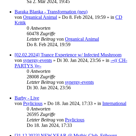
Sa 2. Mär 2024, 19:45
Baraka Blanka - Transformation (neu)
von
Organical Animal
»
Do 8. Feb 2024, 19:59
» in
CD
Kritik
0
Antworten
60478
Zugriffe
Letzter Beitrag
von
Organical Animal
Do 8. Feb 2024, 19:59
[02.02.2024] Trance Experience w/ Infected Mushroom
von
synergy-events
»
Di 30. Jan 2024, 23:56
» in
-«(( CH-
PARTYS ))»-
0
Antworten
28008
Zugriffe
Letzter Beitrag
von
synergy-events
Di 30. Jan 2024, 23:56
Barby - Live
von
Psylicious
»
Do 18. Jan 2024, 17:33
» in
International
0
Antworten
26595
Zugriffe
Letzter Beitrag
von
Psylicious
Do 18. Jan 2024, 17:33
[31.12.2023] NEW YEAR @ Mythic Club, Fribourg