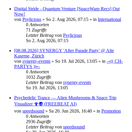
Digital Stride - Quantum Venture [SpaceWarp Recs] Out
Now!
von
Psylicious
»
So 2. Aug 2026, 07:15
» in
International
0
Antworten
71
Zugriffe
Letzter Beitrag
von
Psylicious
So 2. Aug 2026, 07:15
[08.08.2026] SYNERGY 'After Parade Party' @ Alte
Kaserne, Zürich
von
synergy-events
»
So 19. Jul 2026, 13:05
» in
-«(( CH-
PARTYS ))»-
0
Antworten
1032
Zugriffe
Letzter Beitrag
von
synergy-events
So 19. Jul 2026, 13:05
Psychedelic Trance — Alien Mushrooms & Space Trip
Visualizer 🍄👽 (FREEBEAT AI)
von
speedsound
»
Sa 20. Jun 2026, 16:40
» in
Promotion
0
Antworten
2936
Zugriffe
Letzter Beitrag
von
speedsound