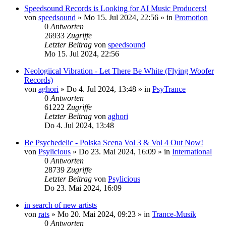
Speedsound Records is Looking for AI Music Producers!
von
speedsound
»
Mo 15. Jul 2024, 22:56
» in
Promotion
0
Antworten
26933
Zugriffe
Letzter Beitrag
von
speedsound
Mo 15. Jul 2024, 22:56
Neologiical Vibration - Let There Be White (Flying Woofer
Records)
von
aghori
»
Do 4. Jul 2024, 13:48
» in
PsyTrance
0
Antworten
61222
Zugriffe
Letzter Beitrag
von
aghori
Do 4. Jul 2024, 13:48
Be Psychedelic - Polska Scena Vol 3 & Vol 4 Out Now!
von
Psylicious
»
Do 23. Mai 2024, 16:09
» in
International
0
Antworten
28739
Zugriffe
Letzter Beitrag
von
Psylicious
Do 23. Mai 2024, 16:09
in search of new artists
von
rats
»
Mo 20. Mai 2024, 09:23
» in
Trance-Musik
0
Antworten