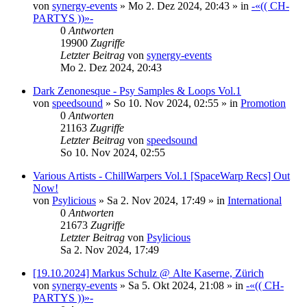
von
synergy-events
»
Mo 2. Dez 2024, 20:43
» in
-«(( CH-
PARTYS ))»-
0
Antworten
19900
Zugriffe
Letzter Beitrag
von
synergy-events
Mo 2. Dez 2024, 20:43
Dark Zenonesque - Psy Samples & Loops Vol.1
von
speedsound
»
So 10. Nov 2024, 02:55
» in
Promotion
0
Antworten
21163
Zugriffe
Letzter Beitrag
von
speedsound
So 10. Nov 2024, 02:55
Various Artists - ChillWarpers Vol.1 [SpaceWarp Recs] Out
Now!
von
Psylicious
»
Sa 2. Nov 2024, 17:49
» in
International
0
Antworten
21673
Zugriffe
Letzter Beitrag
von
Psylicious
Sa 2. Nov 2024, 17:49
[19.10.2024] Markus Schulz @ Alte Kaserne, Zürich
von
synergy-events
»
Sa 5. Okt 2024, 21:08
» in
-«(( CH-
PARTYS ))»-