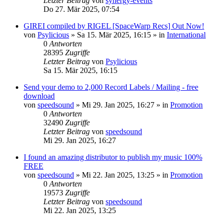
Letzter Beitrag
von
synergy-events
Do 27. Mär 2025, 07:54
GIREI compiled by RIGEL [SpaceWarp Recs] Out Now!
von
Psylicious
»
Sa 15. Mär 2025, 16:15
» in
International
0
Antworten
28395
Zugriffe
Letzter Beitrag
von
Psylicious
Sa 15. Mär 2025, 16:15
Send your demo to 2,000 Record Labels / Mailing - free
download
von
speedsound
»
Mi 29. Jan 2025, 16:27
» in
Promotion
0
Antworten
32490
Zugriffe
Letzter Beitrag
von
speedsound
Mi 29. Jan 2025, 16:27
I found an amazing distributor to publish my music 100%
FREE
von
speedsound
»
Mi 22. Jan 2025, 13:25
» in
Promotion
0
Antworten
19573
Zugriffe
Letzter Beitrag
von
speedsound
Mi 22. Jan 2025, 13:25