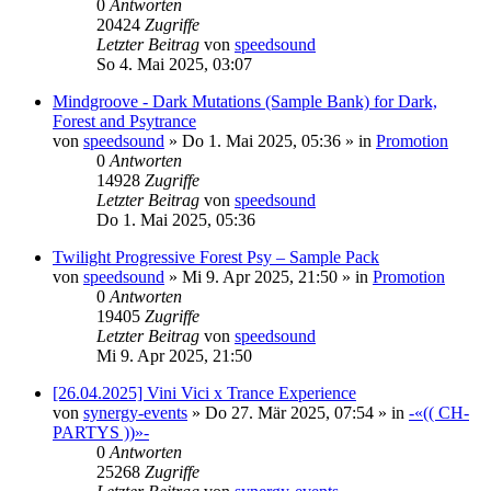
0
Antworten
20424
Zugriffe
Letzter Beitrag
von
speedsound
So 4. Mai 2025, 03:07
Mindgroove - Dark Mutations (Sample Bank) for Dark,
Forest and Psytrance
von
speedsound
»
Do 1. Mai 2025, 05:36
» in
Promotion
0
Antworten
14928
Zugriffe
Letzter Beitrag
von
speedsound
Do 1. Mai 2025, 05:36
Twilight Progressive Forest Psy – Sample Pack
von
speedsound
»
Mi 9. Apr 2025, 21:50
» in
Promotion
0
Antworten
19405
Zugriffe
Letzter Beitrag
von
speedsound
Mi 9. Apr 2025, 21:50
[26.04.2025] Vini Vici x Trance Experience
von
synergy-events
»
Do 27. Mär 2025, 07:54
» in
-«(( CH-
PARTYS ))»-
0
Antworten
25268
Zugriffe