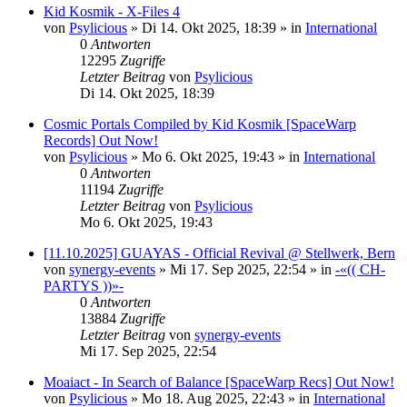
Kid Kosmik - X-Files 4
von
Psylicious
»
Di 14. Okt 2025, 18:39
» in
International
0
Antworten
12295
Zugriffe
Letzter Beitrag
von
Psylicious
Di 14. Okt 2025, 18:39
Cosmic Portals Compiled by Kid Kosmik [SpaceWarp
Records] Out Now!
von
Psylicious
»
Mo 6. Okt 2025, 19:43
» in
International
0
Antworten
11194
Zugriffe
Letzter Beitrag
von
Psylicious
Mo 6. Okt 2025, 19:43
[11.10.2025] GUAYAS - Official Revival @ Stellwerk, Bern
von
synergy-events
»
Mi 17. Sep 2025, 22:54
» in
-«(( CH-
PARTYS ))»-
0
Antworten
13884
Zugriffe
Letzter Beitrag
von
synergy-events
Mi 17. Sep 2025, 22:54
Moaiact - In Search of Balance [SpaceWarp Recs] Out Now!
von
Psylicious
»
Mo 18. Aug 2025, 22:43
» in
International