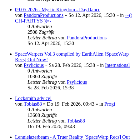
09.05.2026 - Mystic Kingdom - DayDance
von
PandoraProductions
»
So 12. Apr 2026, 15:30
» in
-«((
CH-PARTYS ))»-
0
Antworten
2508
Zugriffe
Letzter Beitrag
von
PandoraProductions
So 12. Apr 2026, 15:30
SpaceWarpers Vol.3 compiled by EarthAlien [SpaceWarp
Recs] Out Now!
von
Psylicious
»
Sa 28. Feb 2026, 15:38
» in
International
0
Antworten
10360
Zugriffe
Letzter Beitrag
von
Psylicious
Sa 28. Feb 2026, 15:38
Locksmith advice!
von
Tobias88
»
Do 19. Feb 2026, 09:43
» in
Progi
0
Antworten
13608
Zugriffe
Letzter Beitrag
von
Tobias88
Do 19. Feb 2026, 09:43
Lennielazerbeam - A Truer Reality [SpaceWarp Recs] Out