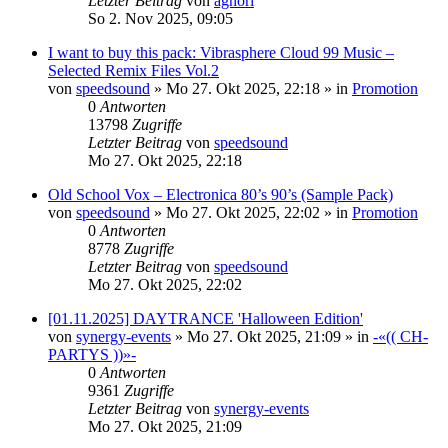
Letzter Beitrag
von
aghori
So 2. Nov 2025, 09:05
I want to buy this pack: Vibrasphere Cloud 99 Music –
Selected Remix Files Vol.2
von
speedsound
»
Mo 27. Okt 2025, 22:18
» in
Promotion
0
Antworten
13798
Zugriffe
Letzter Beitrag
von
speedsound
Mo 27. Okt 2025, 22:18
Old School Vox – Electronica 80’s 90’s (Sample Pack)
von
speedsound
»
Mo 27. Okt 2025, 22:02
» in
Promotion
0
Antworten
8778
Zugriffe
Letzter Beitrag
von
speedsound
Mo 27. Okt 2025, 22:02
[01.11.2025] DAYTRANCE 'Halloween Edition'
von
synergy-events
»
Mo 27. Okt 2025, 21:09
» in
-«(( CH-
PARTYS ))»-
0
Antworten
9361
Zugriffe
Letzter Beitrag
von
synergy-events
Mo 27. Okt 2025, 21:09