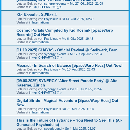
Letzter Beitrag von
synergy-events
«
Mo 27. Okt 2025, 21:09
Verfasst in
-«(( CH-PARTYS ))»-
Kid Kosmik - X-Files 4
Letzter Beitrag von
Psylicious
«
Di 14. Okt 2025, 18:39
Verfasst in
International
Cosmic Portals Compiled by Kid Kosmik [SpaceWarp
Records] Out Now!
Letzter Beitrag von
Psylicious
«
Mo 6. Okt 2025, 19:43
Verfasst in
International
[11.10.2025] GUAYAS - Official Revival @ Stellwerk, Bern
Letzter Beitrag von
synergy-events
«
Mi 17. Sep 2025, 22:54
Verfasst in
-«(( CH-PARTYS ))»-
Moaiact - In Search of Balance [SpaceWarp Recs] Out Now!
Letzter Beitrag von
Psylicious
«
Mo 18. Aug 2025, 22:43
Verfasst in
International
[09.08.2025] SYNERGY 'After Street Parade Party' @ Alte
Kaserne, Zürich
Letzter Beitrag von
synergy-events
«
Do 10. Jul 2025, 19:54
Verfasst in
-«(( CH-PARTYS ))»-
Digital Stride - Magical Adventure [SpaceWarp Recs] Out
Now!
Letzter Beitrag von
Psylicious
«
Do 22. Mai 2025, 11:05
Verfasst in
International
This Is the Future of Psytrance – You Need to See This (AI-
Generated Psychedelia)
Letzter Beitrag von
speedsound
«
So 4. Mai 2025, 03:07