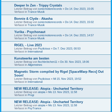
Deeper In Zen - Trippy Crystals
Letzter Beitrag von
sonicmotionrecords
«
Do 14. Dez 2023, 15:05
Verfasst in
Trance-Musik
Bonnie & Clyde - Akasha
Letzter Beitrag von
sonicmotionrecords
«
Do 14. Dez 2023, 15:02
Verfasst in
Trance-Musik
Yurika - Psychonaut
Letzter Beitrag von
sonicmotionrecords
«
Do 14. Dez 2023, 14:57
Verfasst in
Trance-Musik
RIGEL - Live 2023
Letzter Beitrag von
Psylicious
«
Do 7. Dez 2023, 00:53
Verfasst in
International
Kunstwerke am besten
Letzter Beitrag von
fischbrötchen11
«
Do 30. Nov 2023, 18:06
Verfasst in
Allgemeines
Magnetic Storm compiled by Rigel [SpaceWarp Recs] Out
Soon!
Letzter Beitrag von
Psylicious
«
Mi 15. Nov 2023, 19:52
Verfasst in
International
NEW RELEASE: Atopia - Uncharted Territory
Letzter Beitrag von
atopia
«
Mo 13. Nov 2023, 11:58
Verfasst in
Progi
NEW RELEASE: Atopia - Uncharted Territory
Letzter Beitrag von
atopia
«
Mo 13. Nov 2023, 11:58
Verfasst in
PsyTrance