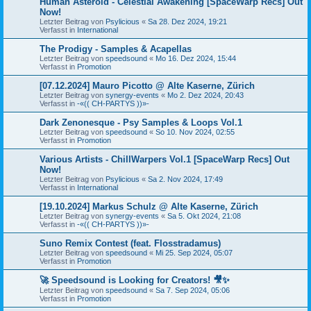
Human Asteroid - Celestial Awakening [SpaceWarp Recs] Out
Now!
Letzter Beitrag von
Psylicious
«
Sa 28. Dez 2024, 19:21
Verfasst in
International
The Prodigy - Samples & Acapellas
Letzter Beitrag von
speedsound
«
Mo 16. Dez 2024, 15:44
Verfasst in
Promotion
[07.12.2024] Mauro Picotto @ Alte Kaserne, Zürich
Letzter Beitrag von
synergy-events
«
Mo 2. Dez 2024, 20:43
Verfasst in
-«(( CH-PARTYS ))»-
Dark Zenonesque - Psy Samples & Loops Vol.1
Letzter Beitrag von
speedsound
«
So 10. Nov 2024, 02:55
Verfasst in
Promotion
Various Artists - ChillWarpers Vol.1 [SpaceWarp Recs] Out
Now!
Letzter Beitrag von
Psylicious
«
Sa 2. Nov 2024, 17:49
Verfasst in
International
[19.10.2024] Markus Schulz @ Alte Kaserne, Zürich
Letzter Beitrag von
synergy-events
«
Sa 5. Okt 2024, 21:08
Verfasst in
-«(( CH-PARTYS ))»-
Suno Remix Contest (feat. Flosstradamus)
Letzter Beitrag von
speedsound
«
Mi 25. Sep 2024, 05:07
Verfasst in
Promotion
🚀 Speedsound is Looking for Creators! 🎥✨
Letzter Beitrag von
speedsound
«
Sa 7. Sep 2024, 05:06
Verfasst in
Promotion