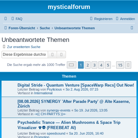
mysticalforum
FAQ
Registrieren
Anmelden
S
Foren-Übersicht
Suche
Unbeantwortete Themen
u
Unbeantwortete Themen
c
Zur erweiterten Suche
h
Suche
Erweiterte Suche
e
Seite
1
von
15
1
2
3
4
5
15
Nä
Die Suche ergab mehr als 1000 Treffer
…
Themen
Digital Stride - Quantum Venture [SpaceWarp Recs] Out Now!
Letzter Beitrag von
Psylicious
«
So 2. Aug 2026, 07:15
Verfasst in
International
[08.08.2026] SYNERGY 'After Parade Party' @ Alte Kaserne,
Zürich
Letzter Beitrag von
synergy-events
«
So 19. Jul 2026, 13:05
Verfasst in
-«(( CH-PARTYS ))»-
Psychedelic Trance — Alien Mushrooms & Space Trip
Visualizer 🍄👽 (FREEBEAT AI)
Letzter Beitrag von
speedsound
«
Sa 20. Jun 2026, 16:40
Verfasst in
Promotion