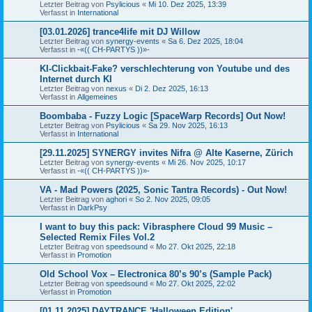
Letzter Beitrag von
Psylicious
«
Mi 10. Dez 2025, 13:39
Verfasst in
International
[03.01.2026] trance4life mit DJ Willow
Letzter Beitrag von
synergy-events
«
Sa 6. Dez 2025, 18:04
Verfasst in
-«(( CH-PARTYS ))»-
KI-Clickbait-Fake? verschlechterung von Youtube und des
Internet durch KI
Letzter Beitrag von
nexus
«
Di 2. Dez 2025, 16:13
Verfasst in
Allgemeines
Boombaba - Fuzzy Logic [SpaceWarp Records] Out Now!
Letzter Beitrag von
Psylicious
«
Sa 29. Nov 2025, 16:13
Verfasst in
International
[29.11.2025] SYNERGY invites Nifra @ Alte Kaserne, Zürich
Letzter Beitrag von
synergy-events
«
Mi 26. Nov 2025, 10:17
Verfasst in
-«(( CH-PARTYS ))»-
VA - Mad Powers (2025, Sonic Tantra Records) - Out Now!
Letzter Beitrag von
aghori
«
So 2. Nov 2025, 09:05
Verfasst in
DarkPsy
I want to buy this pack: Vibrasphere Cloud 99 Music –
Selected Remix Files Vol.2
Letzter Beitrag von
speedsound
«
Mo 27. Okt 2025, 22:18
Verfasst in
Promotion
Old School Vox – Electronica 80’s 90’s (Sample Pack)
Letzter Beitrag von
speedsound
«
Mo 27. Okt 2025, 22:02
Verfasst in
Promotion
[01.11.2025] DAYTRANCE 'Halloween Edition'