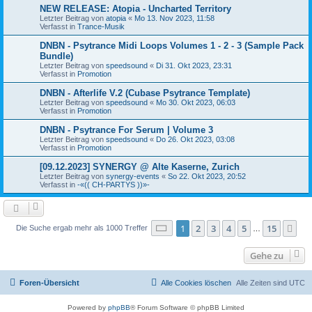
NEW RELEASE: Atopia - Uncharted Territory
Letzter Beitrag von
atopia
«
Mo 13. Nov 2023, 11:58
Verfasst in
Trance-Musik
DNBN - Psytrance Midi Loops Volumes 1 - 2 - 3 (Sample Pack
Bundle)
Letzter Beitrag von
speedsound
«
Di 31. Okt 2023, 23:31
Verfasst in
Promotion
DNBN - Afterlife V.2 (Cubase Psytrance Template)
Letzter Beitrag von
speedsound
«
Mo 30. Okt 2023, 06:03
Verfasst in
Promotion
DNBN - Psytrance For Serum | Volume 3
Letzter Beitrag von
speedsound
«
Do 26. Okt 2023, 03:08
Verfasst in
Promotion
[09.12.2023] SYNERGY @ Alte Kaserne, Zurich
Letzter Beitrag von
synergy-events
«
So 22. Okt 2023, 20:52
Verfasst in
-«(( CH-PARTYS ))»-
Seite
1
von
15
1
2
3
4
5
15
Nä
Die Suche ergab mehr als 1000 Treffer
…
Gehe zu
Foren-Übersicht
Alle Cookies löschen
Alle Zeiten sind
UTC
Powered by
phpBB
® Forum Software © phpBB Limited