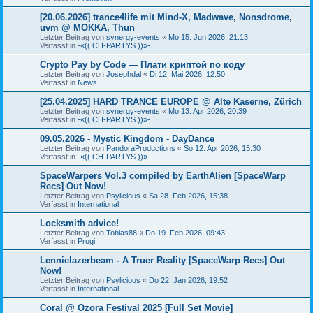
[20.06.2026] trance4life mit Mind-X, Madwave, Nonsdrome,
uvm @ MOKKA, Thun
Letzter Beitrag von
synergy-events
«
Mo 15. Jun 2026, 21:13
Verfasst in
-«(( CH-PARTYS ))»-
Crypto Pay by Code — Плати криптой по коду
Letzter Beitrag von
Josephdal
«
Di 12. Mai 2026, 12:50
Verfasst in
News
[25.04.2025] HARD TRANCE EUROPE @ Alte Kaserne, Zürich
Letzter Beitrag von
synergy-events
«
Mo 13. Apr 2026, 20:39
Verfasst in
-«(( CH-PARTYS ))»-
09.05.2026 - Mystic Kingdom - DayDance
Letzter Beitrag von
PandoraProductions
«
So 12. Apr 2026, 15:30
Verfasst in
-«(( CH-PARTYS ))»-
SpaceWarpers Vol.3 compiled by EarthAlien [SpaceWarp
Recs] Out Now!
Letzter Beitrag von
Psylicious
«
Sa 28. Feb 2026, 15:38
Verfasst in
International
Locksmith advice!
Letzter Beitrag von
Tobias88
«
Do 19. Feb 2026, 09:43
Verfasst in
Progi
Lennielazerbeam - A Truer Reality [SpaceWarp Recs] Out
Now!
Letzter Beitrag von
Psylicious
«
Do 22. Jan 2026, 19:52
Verfasst in
International
Coral @ Ozora Festival 2025 [Full Set Movie]