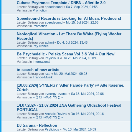
Cubase Psytrance Template / DNBN - Afterlife 2.0
Letzter Beitrag von
speedsound
«
Sa 7. Sep 2024, 04:55
Verfasst in
Promotion
Speedsound Records is Looking for AI Music Producers!
Letzter Beitrag von
speedsound
«
Mo 15. Jul 2024, 22:56
Verfasst in
Promotion
Neologiical Vibration - Let There Be White (Flying Woofer
Records)
Letzter Beitrag von
aghori
«
Do 4. Jul 2024, 13:48
Verfasst in
PsyTrance
Be Psychedelic - Polska Scena Vol 3 & Vol 4 Out Now!
Letzter Beitrag von
Psylicious
«
Do 23. Mai 2024, 16:09
Verfasst in
International
in search of new artists
Letzter Beitrag von
rats
«
Mo 20. Mai 2024, 09:23
Verfasst in
Trance-Musik
[10.08.2024] SYNERGY 'After Parade Party' @ Alte Kaserne,
Zürich
Letzter Beitrag von
synergy-events
«
Sa 18. Mai 2024, 22:06
Verfasst in
-«(( CH-PARTYS ))»-
14.07.2024 - 21.07.2024 ZNA Gathering Oldschool Festival
PORTUGAL
Letzter Beitrag von
Archaic Revival
«
Do 16. Mai 2024, 20:16
Verfasst in
-«(( CH-PARTYS ))»-
DJ Sarana - Reflection
Letzter Beitrag von
Psylicious
«
Mo 13. Mai 2024, 16:59