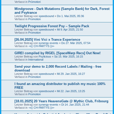
Verfasst in
Promotion
Mindgroove - Dark Mutations (Sample Bank) for Dark, Forest
and Psytrance
Letzter Beitrag von
speedsound
«
Do 1. Mai 2025, 05:36
Verfasst in
Promotion
Twilight Progressive Forest Psy – Sample Pack
Letzter Beitrag von
speedsound
«
Mi 9. Apr 2025, 21:50
Verfasst in
Promotion
[26.04.2025] Vini Vici x Trance Experience
Letzter Beitrag von
synergy-events
«
Do 27. Mär 2025, 07:54
Verfasst in
-«(( CH-PARTYS ))»-
GIREI compiled by RIGEL [SpaceWarp Recs] Out Now!
Letzter Beitrag von
Psylicious
«
Sa 15. Mär 2025, 16:15
Verfasst in
International
Send your demo to 2,000 Record Labels / Mailing - free
download
Letzter Beitrag von
speedsound
«
Mi 29. Jan 2025, 16:27
Verfasst in
Promotion
I found an amazing distributor to publish my music 100%
FREE
Letzter Beitrag von
speedsound
«
Mi 22. Jan 2025, 13:25
Verfasst in
Promotion
[18.01.2025] 20 Years HeavensGate @ Mythic Club, Fribourg
Letzter Beitrag von
synergy-events
«
Di 14. Jan 2025, 21:44
Verfasst in
-«(( CH-PARTYS ))»-