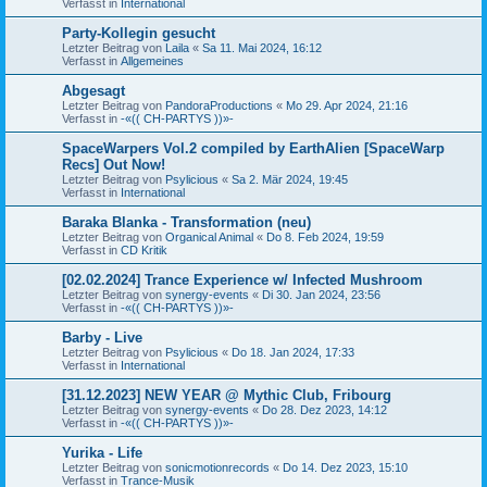
Verfasst in
International
Party-Kollegin gesucht
Letzter Beitrag von
Laila
«
Sa 11. Mai 2024, 16:12
Verfasst in
Allgemeines
Abgesagt
Letzter Beitrag von
PandoraProductions
«
Mo 29. Apr 2024, 21:16
Verfasst in
-«(( CH-PARTYS ))»-
SpaceWarpers Vol.2 compiled by EarthAlien [SpaceWarp
Recs] Out Now!
Letzter Beitrag von
Psylicious
«
Sa 2. Mär 2024, 19:45
Verfasst in
International
Baraka Blanka - Transformation (neu)
Letzter Beitrag von
Organical Animal
«
Do 8. Feb 2024, 19:59
Verfasst in
CD Kritik
[02.02.2024] Trance Experience w/ Infected Mushroom
Letzter Beitrag von
synergy-events
«
Di 30. Jan 2024, 23:56
Verfasst in
-«(( CH-PARTYS ))»-
Barby - Live
Letzter Beitrag von
Psylicious
«
Do 18. Jan 2024, 17:33
Verfasst in
International
[31.12.2023] NEW YEAR @ Mythic Club, Fribourg
Letzter Beitrag von
synergy-events
«
Do 28. Dez 2023, 14:12
Verfasst in
-«(( CH-PARTYS ))»-
Yurika - Life
Letzter Beitrag von
sonicmotionrecords
«
Do 14. Dez 2023, 15:10
Verfasst in
Trance-Musik