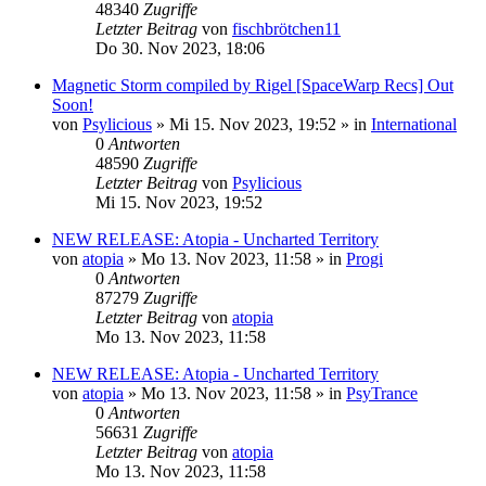
48340
Zugriffe
Letzter Beitrag
von
fischbrötchen11
Do 30. Nov 2023, 18:06
Magnetic Storm compiled by Rigel [SpaceWarp Recs] Out
Soon!
von
Psylicious
»
Mi 15. Nov 2023, 19:52
» in
International
0
Antworten
48590
Zugriffe
Letzter Beitrag
von
Psylicious
Mi 15. Nov 2023, 19:52
NEW RELEASE: Atopia - Uncharted Territory
von
atopia
»
Mo 13. Nov 2023, 11:58
» in
Progi
0
Antworten
87279
Zugriffe
Letzter Beitrag
von
atopia
Mo 13. Nov 2023, 11:58
NEW RELEASE: Atopia - Uncharted Territory
von
atopia
»
Mo 13. Nov 2023, 11:58
» in
PsyTrance
0
Antworten
56631
Zugriffe
Letzter Beitrag
von
atopia
Mo 13. Nov 2023, 11:58