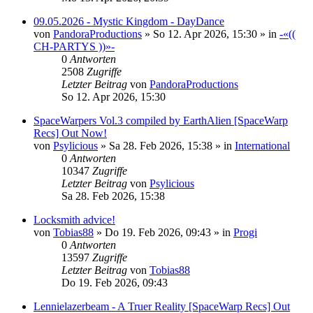
09.05.2026 - Mystic Kingdom - DayDance
von
PandoraProductions
»
So 12. Apr 2026, 15:30
» in
-«((
CH-PARTYS ))»-
0
Antworten
2508
Zugriffe
Letzter Beitrag
von
PandoraProductions
So 12. Apr 2026, 15:30
SpaceWarpers Vol.3 compiled by EarthAlien [SpaceWarp
Recs] Out Now!
von
Psylicious
»
Sa 28. Feb 2026, 15:38
» in
International
0
Antworten
10347
Zugriffe
Letzter Beitrag
von
Psylicious
Sa 28. Feb 2026, 15:38
Locksmith advice!
von
Tobias88
»
Do 19. Feb 2026, 09:43
» in
Progi
0
Antworten
13597
Zugriffe
Letzter Beitrag
von
Tobias88
Do 19. Feb 2026, 09:43
Lennielazerbeam - A Truer Reality [SpaceWarp Recs] Out