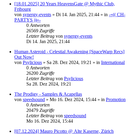
[18.01.2025] 20 Years HeavensGate @ Mythic Club,
Fribourg
von
synergy-events
»
Di 14. Jan 2025, 21:44
» in
-«(( CH-
PARTYS ))»-
0
Antworten
26569
Zugriffe
Letzter Beitrag
von
synergy-events
Di 14. Jan 2025, 21:44
Human Asteroid - Celestial Awakening [SpaceWarp Recs]
Out Now!
von
Psylicious
»
Sa 28. Dez 2024, 19:21
» in
International
0
Antworten
26200
Zugriffe
Letzter Beitrag
von
Psylicious
Sa 28. Dez 2024, 19:21
The Prodigy - Samples & Acapellas
von
speedsound
»
Mo 16. Dez 2024, 15:44
» in
Promotion
0
Antworten
20479
Zugriffe
Letzter Beitrag
von
speedsound
Mo 16. Dez 2024, 15:44
[07.12.2024] Mauro Picotto @ Alte Kaserne, Zürich