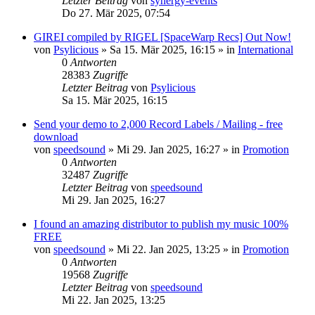
Letzter Beitrag
von
synergy-events
Do 27. Mär 2025, 07:54
GIREI compiled by RIGEL [SpaceWarp Recs] Out Now!
von
Psylicious
»
Sa 15. Mär 2025, 16:15
» in
International
0
Antworten
28383
Zugriffe
Letzter Beitrag
von
Psylicious
Sa 15. Mär 2025, 16:15
Send your demo to 2,000 Record Labels / Mailing - free
download
von
speedsound
»
Mi 29. Jan 2025, 16:27
» in
Promotion
0
Antworten
32487
Zugriffe
Letzter Beitrag
von
speedsound
Mi 29. Jan 2025, 16:27
I found an amazing distributor to publish my music 100%
FREE
von
speedsound
»
Mi 22. Jan 2025, 13:25
» in
Promotion
0
Antworten
19568
Zugriffe
Letzter Beitrag
von
speedsound
Mi 22. Jan 2025, 13:25