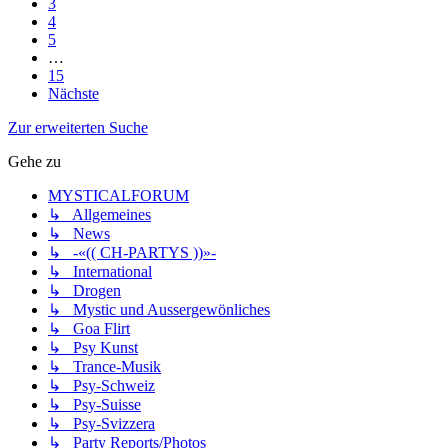
3
4
5
…
15
Nächste
Zur erweiterten Suche
Gehe zu
MYSTICALFORUM
↳ Allgemeines
↳ News
↳ -«(( CH-PARTYS ))»-
↳ International
↳ Drogen
↳ Mystic und Aussergewönliches
↳ Goa Flirt
↳ Psy Kunst
↳ Trance-Musik
↳ Psy-Schweiz
↳ Psy-Suisse
↳ Psy-Svizzera
↳ Party Reports/Photos