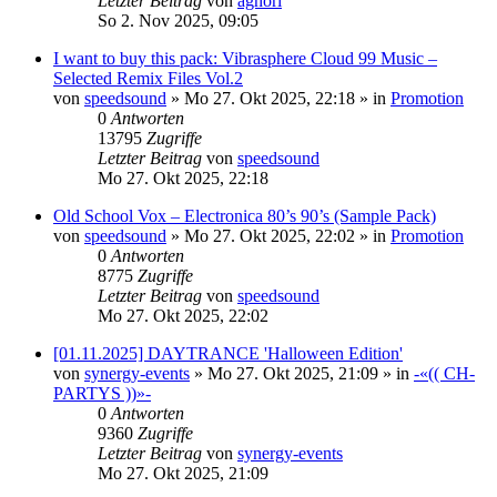
Letzter Beitrag
von
aghori
So 2. Nov 2025, 09:05
I want to buy this pack: Vibrasphere Cloud 99 Music –
Selected Remix Files Vol.2
von
speedsound
»
Mo 27. Okt 2025, 22:18
» in
Promotion
0
Antworten
13795
Zugriffe
Letzter Beitrag
von
speedsound
Mo 27. Okt 2025, 22:18
Old School Vox – Electronica 80’s 90’s (Sample Pack)
von
speedsound
»
Mo 27. Okt 2025, 22:02
» in
Promotion
0
Antworten
8775
Zugriffe
Letzter Beitrag
von
speedsound
Mo 27. Okt 2025, 22:02
[01.11.2025] DAYTRANCE 'Halloween Edition'
von
synergy-events
»
Mo 27. Okt 2025, 21:09
» in
-«(( CH-
PARTYS ))»-
0
Antworten
9360
Zugriffe
Letzter Beitrag
von
synergy-events
Mo 27. Okt 2025, 21:09