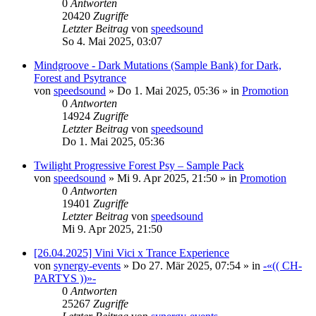
0
Antworten
20420
Zugriffe
Letzter Beitrag
von
speedsound
So 4. Mai 2025, 03:07
Mindgroove - Dark Mutations (Sample Bank) for Dark,
Forest and Psytrance
von
speedsound
»
Do 1. Mai 2025, 05:36
» in
Promotion
0
Antworten
14924
Zugriffe
Letzter Beitrag
von
speedsound
Do 1. Mai 2025, 05:36
Twilight Progressive Forest Psy – Sample Pack
von
speedsound
»
Mi 9. Apr 2025, 21:50
» in
Promotion
0
Antworten
19401
Zugriffe
Letzter Beitrag
von
speedsound
Mi 9. Apr 2025, 21:50
[26.04.2025] Vini Vici x Trance Experience
von
synergy-events
»
Do 27. Mär 2025, 07:54
» in
-«(( CH-
PARTYS ))»-
0
Antworten
25267
Zugriffe