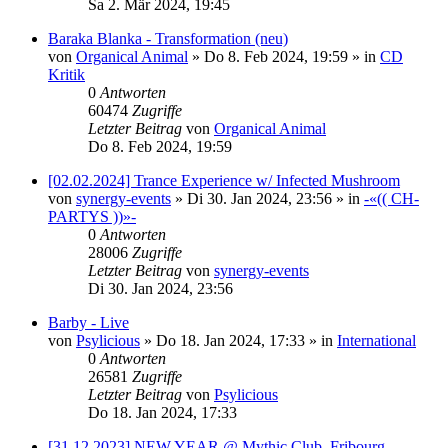
Sa 2. Mär 2024, 19:45
Baraka Blanka - Transformation (neu)
von
Organical Animal
»
Do 8. Feb 2024, 19:59
» in
CD
Kritik
0
Antworten
60474
Zugriffe
Letzter Beitrag
von
Organical Animal
Do 8. Feb 2024, 19:59
[02.02.2024] Trance Experience w/ Infected Mushroom
von
synergy-events
»
Di 30. Jan 2024, 23:56
» in
-«(( CH-
PARTYS ))»-
0
Antworten
28006
Zugriffe
Letzter Beitrag
von
synergy-events
Di 30. Jan 2024, 23:56
Barby - Live
von
Psylicious
»
Do 18. Jan 2024, 17:33
» in
International
0
Antworten
26581
Zugriffe
Letzter Beitrag
von
Psylicious
Do 18. Jan 2024, 17:33
[31.12.2023] NEW YEAR @ Mythic Club, Fribourg