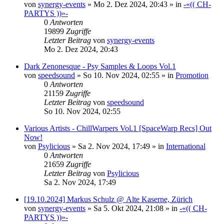
von
synergy-events
»
Mo 2. Dez 2024, 20:43
» in
-«(( CH-
PARTYS ))»-
0
Antworten
19899
Zugriffe
Letzter Beitrag
von
synergy-events
Mo 2. Dez 2024, 20:43
Dark Zenonesque - Psy Samples & Loops Vol.1
von
speedsound
»
So 10. Nov 2024, 02:55
» in
Promotion
0
Antworten
21159
Zugriffe
Letzter Beitrag
von
speedsound
So 10. Nov 2024, 02:55
Various Artists - ChillWarpers Vol.1 [SpaceWarp Recs] Out
Now!
von
Psylicious
»
Sa 2. Nov 2024, 17:49
» in
International
0
Antworten
21659
Zugriffe
Letzter Beitrag
von
Psylicious
Sa 2. Nov 2024, 17:49
[19.10.2024] Markus Schulz @ Alte Kaserne, Zürich
von
synergy-events
»
Sa 5. Okt 2024, 21:08
» in
-«(( CH-
PARTYS ))»-