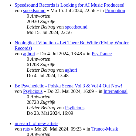
Speedsound Records is Looking for AI Music Producers!
von
speedsound
»
Mo 15. Jul 2024, 22:56
» in
Promotion
0
Antworten
26930
Zugriffe
Letzter Beitrag
von
speedsound
Mo 15. Jul 2024, 22:56
Neologiical Vibration - Let There Be White (Flying Woofer
Records)
von
aghori
»
Do 4. Jul 2024, 13:48
» in
PsyTrance
0
Antworten
61208
Zugriffe
Letzter Beitrag
von
aghori
Do 4. Jul 2024, 13:48
Be Psychedelic - Polska Scena Vol 3 & Vol 4 Out Now!
von
Psylicious
»
Do 23. Mai 2024, 16:09
» in
International
0
Antworten
28728
Zugriffe
Letzter Beitrag
von
Psylicious
Do 23. Mai 2024, 16:09
in search of new artists
von
rats
»
Mo 20. Mai 2024, 09:23
» in
Trance-Musik
0
Antworten