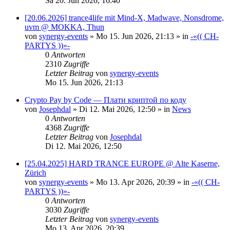
Sa 20. Jun 2026, 16:40
[20.06.2026] trance4life mit Mind-X, Madwave, Nonsdrome,
uvm @ MOKKA, Thun
von
synergy-events
»
Mo 15. Jun 2026, 21:13
» in
-«(( CH-
PARTYS ))»-
0
Antworten
2310
Zugriffe
Letzter Beitrag
von
synergy-events
Mo 15. Jun 2026, 21:13
Crypto Pay by Code — Плати криптой по коду
von
Josephdal
»
Di 12. Mai 2026, 12:50
» in
News
0
Antworten
4368
Zugriffe
Letzter Beitrag
von
Josephdal
Di 12. Mai 2026, 12:50
[25.04.2025] HARD TRANCE EUROPE @ Alte Kaserne,
Zürich
von
synergy-events
»
Mo 13. Apr 2026, 20:39
» in
-«(( CH-
PARTYS ))»-
0
Antworten
3030
Zugriffe
Letzter Beitrag
von
synergy-events
Mo 13. Apr 2026, 20:39