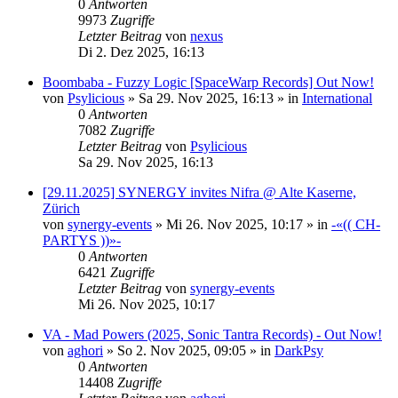
0
Antworten
9973
Zugriffe
Letzter Beitrag
von
nexus
Di 2. Dez 2025, 16:13
Boombaba - Fuzzy Logic [SpaceWarp Records] Out Now!
von
Psylicious
»
Sa 29. Nov 2025, 16:13
» in
International
0
Antworten
7082
Zugriffe
Letzter Beitrag
von
Psylicious
Sa 29. Nov 2025, 16:13
[29.11.2025] SYNERGY invites Nifra @ Alte Kaserne,
Zürich
von
synergy-events
»
Mi 26. Nov 2025, 10:17
» in
-«(( CH-
PARTYS ))»-
0
Antworten
6421
Zugriffe
Letzter Beitrag
von
synergy-events
Mi 26. Nov 2025, 10:17
VA - Mad Powers (2025, Sonic Tantra Records) - Out Now!
von
aghori
»
So 2. Nov 2025, 09:05
» in
DarkPsy
0
Antworten
14408
Zugriffe