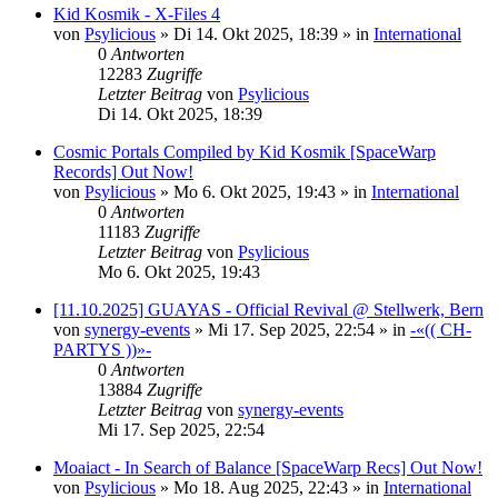
Kid Kosmik - X-Files 4
von
Psylicious
»
Di 14. Okt 2025, 18:39
» in
International
0
Antworten
12283
Zugriffe
Letzter Beitrag
von
Psylicious
Di 14. Okt 2025, 18:39
Cosmic Portals Compiled by Kid Kosmik [SpaceWarp
Records] Out Now!
von
Psylicious
»
Mo 6. Okt 2025, 19:43
» in
International
0
Antworten
11183
Zugriffe
Letzter Beitrag
von
Psylicious
Mo 6. Okt 2025, 19:43
[11.10.2025] GUAYAS - Official Revival @ Stellwerk, Bern
von
synergy-events
»
Mi 17. Sep 2025, 22:54
» in
-«(( CH-
PARTYS ))»-
0
Antworten
13884
Zugriffe
Letzter Beitrag
von
synergy-events
Mi 17. Sep 2025, 22:54
Moaiact - In Search of Balance [SpaceWarp Recs] Out Now!
von
Psylicious
»
Mo 18. Aug 2025, 22:43
» in
International