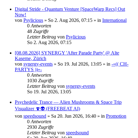
Digital Stride - Quantum Venture [SpaceWarp Recs] Out
Now!
von
Psylicious
»
So 2. Aug 2026, 07:15
» in
International
0
Antworten
48
Zugriffe
Letzter Beitrag
von
Psylicious
So 2. Aug 2026, 07:15
[08.08.2026] SYNERGY 'After Parade Party' @ Alte
Kaserne, Zürich
von
synergy-events
»
So 19. Jul 2026, 13:05
» in
-«(( CH-
PARTYS ))»-
0
Antworten
1030
Zugriffe
Letzter Beitrag
von
synergy-events
So 19. Jul 2026, 13:05
Psychedelic Trance — Alien Mushrooms & Space Trip
Visualizer 🍄👽 (FREEBEAT AI)
von
speedsound
»
Sa 20. Jun 2026, 16:40
» in
Promotion
0
Antworten
2930
Zugriffe
Letzter Beitrag
von
speedsound