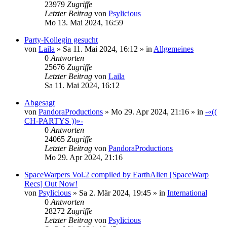
23979
Zugriffe
Letzter Beitrag
von
Psylicious
Mo 13. Mai 2024, 16:59
Party-Kollegin gesucht
von
Laila
»
Sa 11. Mai 2024, 16:12
» in
Allgemeines
0
Antworten
25676
Zugriffe
Letzter Beitrag
von
Laila
Sa 11. Mai 2024, 16:12
Abgesagt
von
PandoraProductions
»
Mo 29. Apr 2024, 21:16
» in
-«((
CH-PARTYS ))»-
0
Antworten
24065
Zugriffe
Letzter Beitrag
von
PandoraProductions
Mo 29. Apr 2024, 21:16
SpaceWarpers Vol.2 compiled by EarthAlien [SpaceWarp
Recs] Out Now!
von
Psylicious
»
Sa 2. Mär 2024, 19:45
» in
International
0
Antworten
28272
Zugriffe
Letzter Beitrag
von
Psylicious