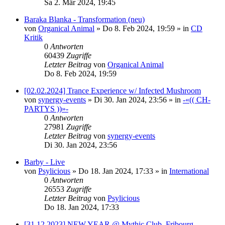
Sa 2. Mär 2024, 19:45
Baraka Blanka - Transformation (neu)
von
Organical Animal
»
Do 8. Feb 2024, 19:59
» in
CD
Kritik
0
Antworten
60439
Zugriffe
Letzter Beitrag
von
Organical Animal
Do 8. Feb 2024, 19:59
[02.02.2024] Trance Experience w/ Infected Mushroom
von
synergy-events
»
Di 30. Jan 2024, 23:56
» in
-«(( CH-
PARTYS ))»-
0
Antworten
27981
Zugriffe
Letzter Beitrag
von
synergy-events
Di 30. Jan 2024, 23:56
Barby - Live
von
Psylicious
»
Do 18. Jan 2024, 17:33
» in
International
0
Antworten
26553
Zugriffe
Letzter Beitrag
von
Psylicious
Do 18. Jan 2024, 17:33
[31.12.2023] NEW YEAR @ Mythic Club, Fribourg