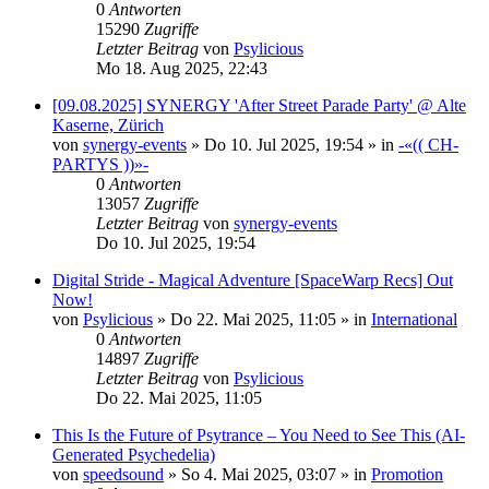
0
Antworten
15290
Zugriffe
Letzter Beitrag
von
Psylicious
Mo 18. Aug 2025, 22:43
[09.08.2025] SYNERGY 'After Street Parade Party' @ Alte
Kaserne, Zürich
von
synergy-events
»
Do 10. Jul 2025, 19:54
» in
-«(( CH-
PARTYS ))»-
0
Antworten
13057
Zugriffe
Letzter Beitrag
von
synergy-events
Do 10. Jul 2025, 19:54
Digital Stride - Magical Adventure [SpaceWarp Recs] Out
Now!
von
Psylicious
»
Do 22. Mai 2025, 11:05
» in
International
0
Antworten
14897
Zugriffe
Letzter Beitrag
von
Psylicious
Do 22. Mai 2025, 11:05
This Is the Future of Psytrance – You Need to See This (AI-
Generated Psychedelia)
von
speedsound
»
So 4. Mai 2025, 03:07
» in
Promotion