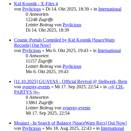
Kid Kosmik - X-Files 4
von
Psylicious
»
Di 14. Okt 2025, 18:39
» in
International
0
Antworten
12248
Zugriffe
Letzter Beitrag
von
Psylicious
Di 14. Okt 2025, 18:39
Cosmic Portals Compiled by Kid Kosmik [SpaceWarp
Records] Out Now!
von
Psylicious
»
Mo 6. Okt 2025, 19:43
» in
International
0
Antworten
11157
Zugriffe
Letzter Beitrag
von
Psylicious
Mo 6. Okt 2025, 19:43
[11.10.2025] GUAYAS - Official Revival @ Stellwerk, Bern
von
synergy-events
»
Mi 17. Sep 2025, 22:54
» in
-«(( CH-
PARTYS ))»-
0
Antworten
13861
Zugriffe
Letzter Beitrag
von
synergy-events
Mi 17. Sep 2025, 22:54
Moaiact - In Search of Balance [SpaceWarp Recs] Out Now!
von
Psylicious
»
Mo 18. Aug 2025, 22:43
» in
International