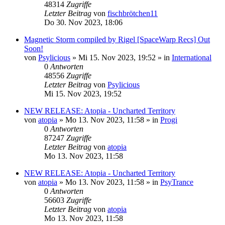
48314
Zugriffe
Letzter Beitrag
von
fischbrötchen11
Do 30. Nov 2023, 18:06
Magnetic Storm compiled by Rigel [SpaceWarp Recs] Out
Soon!
von
Psylicious
»
Mi 15. Nov 2023, 19:52
» in
International
0
Antworten
48556
Zugriffe
Letzter Beitrag
von
Psylicious
Mi 15. Nov 2023, 19:52
NEW RELEASE: Atopia - Uncharted Territory
von
atopia
»
Mo 13. Nov 2023, 11:58
» in
Progi
0
Antworten
87247
Zugriffe
Letzter Beitrag
von
atopia
Mo 13. Nov 2023, 11:58
NEW RELEASE: Atopia - Uncharted Territory
von
atopia
»
Mo 13. Nov 2023, 11:58
» in
PsyTrance
0
Antworten
56603
Zugriffe
Letzter Beitrag
von
atopia
Mo 13. Nov 2023, 11:58