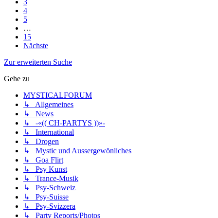
3
4
5
…
15
Nächste
Zur erweiterten Suche
Gehe zu
MYSTICALFORUM
↳ Allgemeines
↳ News
↳ -«(( CH-PARTYS ))»-
↳ International
↳ Drogen
↳ Mystic und Aussergewönliches
↳ Goa Flirt
↳ Psy Kunst
↳ Trance-Musik
↳ Psy-Schweiz
↳ Psy-Suisse
↳ Psy-Svizzera
↳ Party Reports/Photos