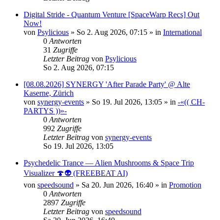
Digital Stride - Quantum Venture [SpaceWarp Recs] Out
Now!
von
Psylicious
»
So 2. Aug 2026, 07:15
» in
International
0
Antworten
31
Zugriffe
Letzter Beitrag
von
Psylicious
So 2. Aug 2026, 07:15
[08.08.2026] SYNERGY 'After Parade Party' @ Alte
Kaserne, Zürich
von
synergy-events
»
So 19. Jul 2026, 13:05
» in
-«(( CH-
PARTYS ))»-
0
Antworten
992
Zugriffe
Letzter Beitrag
von
synergy-events
So 19. Jul 2026, 13:05
Psychedelic Trance — Alien Mushrooms & Space Trip
Visualizer 🍄👽 (FREEBEAT AI)
von
speedsound
»
Sa 20. Jun 2026, 16:40
» in
Promotion
0
Antworten
2897
Zugriffe
Letzter Beitrag
von
speedsound