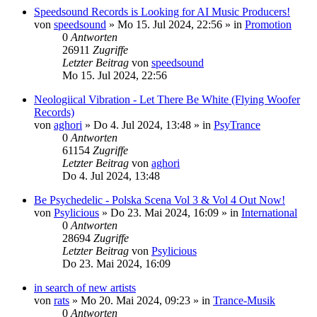
Speedsound Records is Looking for AI Music Producers!
von
speedsound
»
Mo 15. Jul 2024, 22:56
» in
Promotion
0
Antworten
26911
Zugriffe
Letzter Beitrag
von
speedsound
Mo 15. Jul 2024, 22:56
Neologiical Vibration - Let There Be White (Flying Woofer
Records)
von
aghori
»
Do 4. Jul 2024, 13:48
» in
PsyTrance
0
Antworten
61154
Zugriffe
Letzter Beitrag
von
aghori
Do 4. Jul 2024, 13:48
Be Psychedelic - Polska Scena Vol 3 & Vol 4 Out Now!
von
Psylicious
»
Do 23. Mai 2024, 16:09
» in
International
0
Antworten
28694
Zugriffe
Letzter Beitrag
von
Psylicious
Do 23. Mai 2024, 16:09
in search of new artists
von
rats
»
Mo 20. Mai 2024, 09:23
» in
Trance-Musik
0
Antworten