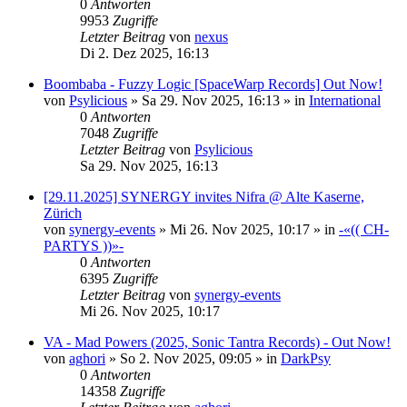
0
Antworten
9953
Zugriffe
Letzter Beitrag
von
nexus
Di 2. Dez 2025, 16:13
Boombaba - Fuzzy Logic [SpaceWarp Records] Out Now!
von
Psylicious
»
Sa 29. Nov 2025, 16:13
» in
International
0
Antworten
7048
Zugriffe
Letzter Beitrag
von
Psylicious
Sa 29. Nov 2025, 16:13
[29.11.2025] SYNERGY invites Nifra @ Alte Kaserne,
Zürich
von
synergy-events
»
Mi 26. Nov 2025, 10:17
» in
-«(( CH-
PARTYS ))»-
0
Antworten
6395
Zugriffe
Letzter Beitrag
von
synergy-events
Mi 26. Nov 2025, 10:17
VA - Mad Powers (2025, Sonic Tantra Records) - Out Now!
von
aghori
»
So 2. Nov 2025, 09:05
» in
DarkPsy
0
Antworten
14358
Zugriffe