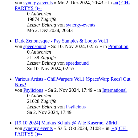
von
synergy-events
»
Mo 2. Dez 2024, 20:43
» in
-«(( CH-
PARTYS ))»-
0
Antworten
19874
Zugriffe
Letzter Beitrag
von
synergy-events
Mo 2. Dez 2024, 20:43
Dark Zenonesque - Psy Samples & Loops Vol.1
von
speedsound
»
So 10. Nov 2024, 02:55
» in
Promotion
0
Antworten
21138
Zugriffe
Letzter Beitrag
von
speedsound
So 10. Nov 2024, 02:55
Various Artists - ChillWarpers Vol.1 [SpaceWarp Recs] Out
Now!
von
Psylicious
»
Sa 2. Nov 2024, 17:49
» in
International
0
Antworten
21628
Zugriffe
Letzter Beitrag
von
Psylicious
Sa 2. Nov 2024, 17:49
[19.10.2024] Markus Schulz @ Alte Kaserne, Zürich
von
synergy-events
»
Sa 5. Okt 2024, 21:08
» in
-«(( CH-
PARTYS ))»-