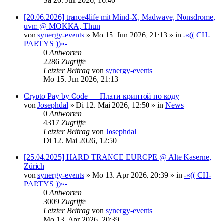
Sa 20. Jun 2026, 16:40
[20.06.2026] trance4life mit Mind-X, Madwave, Nonsdrome,
uvm @ MOKKA, Thun
von
synergy-events
»
Mo 15. Jun 2026, 21:13
» in
-«(( CH-
PARTYS ))»-
0
Antworten
2286
Zugriffe
Letzter Beitrag
von
synergy-events
Mo 15. Jun 2026, 21:13
Crypto Pay by Code — Плати криптой по коду
von
Josephdal
»
Di 12. Mai 2026, 12:50
» in
News
0
Antworten
4317
Zugriffe
Letzter Beitrag
von
Josephdal
Di 12. Mai 2026, 12:50
[25.04.2025] HARD TRANCE EUROPE @ Alte Kaserne,
Zürich
von
synergy-events
»
Mo 13. Apr 2026, 20:39
» in
-«(( CH-
PARTYS ))»-
0
Antworten
3009
Zugriffe
Letzter Beitrag
von
synergy-events
Mo 13. Apr 2026, 20:39