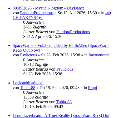
09.05.2026 - Mystic Kingdom - DayDance
von
PandoraProductions
»
So 12. Apr 2026, 15:30
» in
-«((
CH-PARTYS ))»-
0
Antworten
2483
Zugriffe
Letzter Beitrag
von
PandoraProductions
So 12. Apr 2026, 15:30
SpaceWarpers Vol.3 compiled by EarthAlien [SpaceWarp
Recs] Out Now!
von
Psylicious
»
Sa 28. Feb 2026, 15:38
» in
International
0
Antworten
10312
Zugriffe
Letzter Beitrag
von
Psylicious
Sa 28. Feb 2026, 15:38
Locksmith advice!
von
Tobias88
»
Do 19. Feb 2026, 09:43
» in
Progi
0
Antworten
13539
Zugriffe
Letzter Beitrag
von
Tobias88
Do 19. Feb 2026, 09:43
Lennielazerbeam - A Truer Reality [SpaceWarp Recs] Out