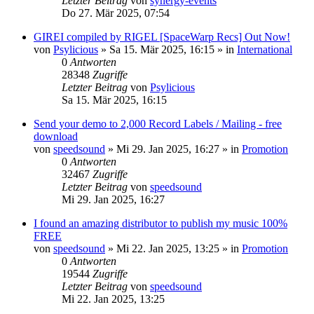
Letzter Beitrag
von
synergy-events
Do 27. Mär 2025, 07:54
GIREI compiled by RIGEL [SpaceWarp Recs] Out Now!
von
Psylicious
»
Sa 15. Mär 2025, 16:15
» in
International
0
Antworten
28348
Zugriffe
Letzter Beitrag
von
Psylicious
Sa 15. Mär 2025, 16:15
Send your demo to 2,000 Record Labels / Mailing - free
download
von
speedsound
»
Mi 29. Jan 2025, 16:27
» in
Promotion
0
Antworten
32467
Zugriffe
Letzter Beitrag
von
speedsound
Mi 29. Jan 2025, 16:27
I found an amazing distributor to publish my music 100%
FREE
von
speedsound
»
Mi 22. Jan 2025, 13:25
» in
Promotion
0
Antworten
19544
Zugriffe
Letzter Beitrag
von
speedsound
Mi 22. Jan 2025, 13:25