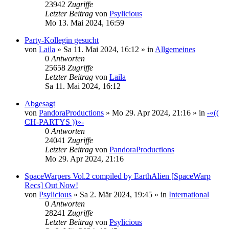
23942
Zugriffe
Letzter Beitrag
von
Psylicious
Mo 13. Mai 2024, 16:59
Party-Kollegin gesucht
von
Laila
»
Sa 11. Mai 2024, 16:12
» in
Allgemeines
0
Antworten
25658
Zugriffe
Letzter Beitrag
von
Laila
Sa 11. Mai 2024, 16:12
Abgesagt
von
PandoraProductions
»
Mo 29. Apr 2024, 21:16
» in
-«((
CH-PARTYS ))»-
0
Antworten
24041
Zugriffe
Letzter Beitrag
von
PandoraProductions
Mo 29. Apr 2024, 21:16
SpaceWarpers Vol.2 compiled by EarthAlien [SpaceWarp
Recs] Out Now!
von
Psylicious
»
Sa 2. Mär 2024, 19:45
» in
International
0
Antworten
28241
Zugriffe
Letzter Beitrag
von
Psylicious