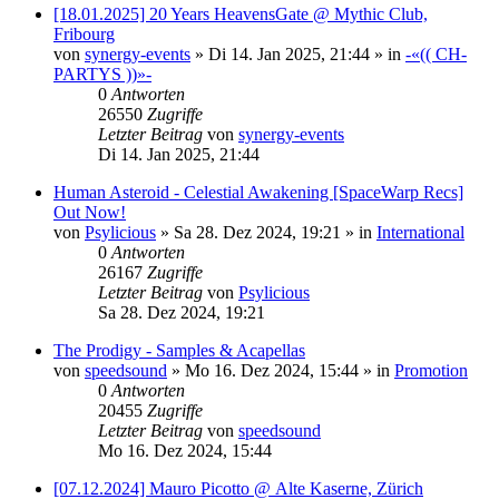
[18.01.2025] 20 Years HeavensGate @ Mythic Club,
Fribourg
von
synergy-events
»
Di 14. Jan 2025, 21:44
» in
-«(( CH-
PARTYS ))»-
0
Antworten
26550
Zugriffe
Letzter Beitrag
von
synergy-events
Di 14. Jan 2025, 21:44
Human Asteroid - Celestial Awakening [SpaceWarp Recs]
Out Now!
von
Psylicious
»
Sa 28. Dez 2024, 19:21
» in
International
0
Antworten
26167
Zugriffe
Letzter Beitrag
von
Psylicious
Sa 28. Dez 2024, 19:21
The Prodigy - Samples & Acapellas
von
speedsound
»
Mo 16. Dez 2024, 15:44
» in
Promotion
0
Antworten
20455
Zugriffe
Letzter Beitrag
von
speedsound
Mo 16. Dez 2024, 15:44
[07.12.2024] Mauro Picotto @ Alte Kaserne, Zürich