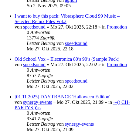
Letzter Beitrag
von
aghori
So 2. Nov 2025, 09:05
I want to buy this pack: Vibrasphere Cloud 99 Music –
Selected Remix Files Vol.2
von
speedsound
»
Mo 27. Okt 2025, 22:18
» in
Promotion
0
Antworten
13774
Zugriffe
Letzter Beitrag
von
speedsound
Mo 27. Okt 2025, 22:18
Old School Vox – Electronica 80’s 90’s (Sample Pack)
von
speedsound
»
Mo 27. Okt 2025, 22:02
» in
Promotion
0
Antworten
8757
Zugriffe
Letzter Beitrag
von
speedsound
Mo 27. Okt 2025, 22:02
[01.11.2025] DAYTRANCE 'Halloween Edition'
von
synergy-events
»
Mo 27. Okt 2025, 21:09
» in
-«(( CH-
PARTYS ))»-
0
Antworten
9341
Zugriffe
Letzter Beitrag
von
synergy-events
Mo 27. Okt 2025, 21:09