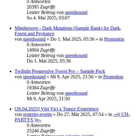
0
Antworten
20395
Zugriffe
Letzter Beitrag
von
speedsound
So 4. Mai 2025, 03:07
Mindgroove - Dark Mutations (Sample Bank) for Dark,
Forest and Psytrance
von
speedsound
»
Do 1. Mai 2025, 05:36
» in
Promotion
0
Antworten
14904
Zugriffe
Letzter Beitrag
von
speedsound
Do 1. Mai 2025, 05:36
Twilight Progressive Forest Psy – Sample Pack
von
speedsound
»
Mi 9. Apr 2025, 21:50
» in
Promotion
0
Antworten
19384
Zugriffe
Letzter Beitrag
von
speedsound
Mi 9. Apr 2025, 21:50
[26.04.2025] Vini Vici x Trance Experience
von
synergy-events
»
Do 27. Mär 2025, 07:54
» in
-«(( CH-
PARTYS ))»-
0
Antworten
25246
Zugriffe