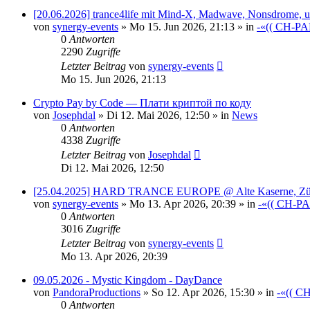
[20.06.2026] trance4life mit Mind-X, Madwave, Nonsdrom
von
synergy-events
»
Mo 15. Jun 2026, 21:13
» in
-«(( CH-PA
0
Antworten
2290
Zugriffe
Letzter Beitrag
von
synergy-events
Mo 15. Jun 2026, 21:13
Crypto Pay by Code — Плати криптой по коду
von
Josephdal
»
Di 12. Mai 2026, 12:50
» in
News
0
Antworten
4338
Zugriffe
Letzter Beitrag
von
Josephdal
Di 12. Mai 2026, 12:50
[25.04.2025] HARD TRANCE EUROPE @ Alte Kaserne, Zü
von
synergy-events
»
Mo 13. Apr 2026, 20:39
» in
-«(( CH-P
0
Antworten
3016
Zugriffe
Letzter Beitrag
von
synergy-events
Mo 13. Apr 2026, 20:39
09.05.2026 - Mystic Kingdom - DayDance
von
PandoraProductions
»
So 12. Apr 2026, 15:30
» in
-«(( C
0
Antworten