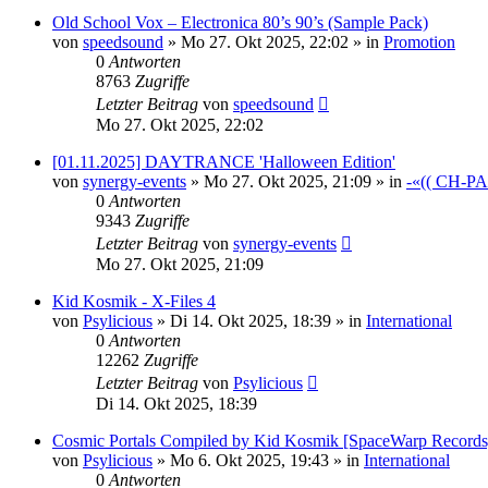
Old School Vox – Electronica 80’s 90’s (Sample Pack)
von
speedsound
»
Mo 27. Okt 2025, 22:02
» in
Promotion
0
Antworten
8763
Zugriffe
Letzter Beitrag
von
speedsound
Mo 27. Okt 2025, 22:02
[01.11.2025] DAYTRANCE 'Halloween Edition'
von
synergy-events
»
Mo 27. Okt 2025, 21:09
» in
-«(( CH-P
0
Antworten
9343
Zugriffe
Letzter Beitrag
von
synergy-events
Mo 27. Okt 2025, 21:09
Kid Kosmik - X-Files 4
von
Psylicious
»
Di 14. Okt 2025, 18:39
» in
International
0
Antworten
12262
Zugriffe
Letzter Beitrag
von
Psylicious
Di 14. Okt 2025, 18:39
Cosmic Portals Compiled by Kid Kosmik [SpaceWarp Record
von
Psylicious
»
Mo 6. Okt 2025, 19:43
» in
International
0
Antworten