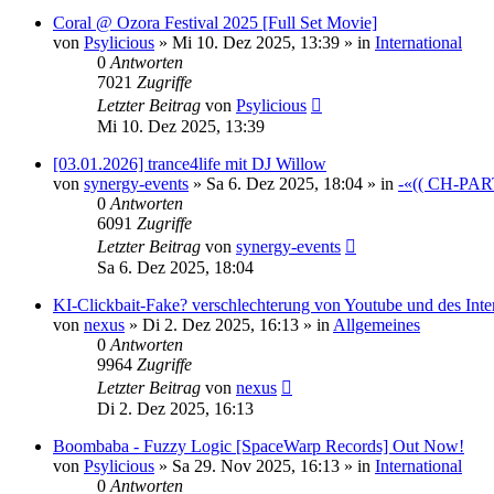
Coral @ Ozora Festival 2025 [Full Set Movie]
von
Psylicious
»
Mi 10. Dez 2025, 13:39
» in
International
0
Antworten
7021
Zugriffe
Letzter Beitrag
von
Psylicious
Mi 10. Dez 2025, 13:39
[03.01.2026] trance4life mit DJ Willow
von
synergy-events
»
Sa 6. Dez 2025, 18:04
» in
-«(( CH-PAR
0
Antworten
6091
Zugriffe
Letzter Beitrag
von
synergy-events
Sa 6. Dez 2025, 18:04
KI-Clickbait-Fake? verschlechterung von Youtube und des Inte
von
nexus
»
Di 2. Dez 2025, 16:13
» in
Allgemeines
0
Antworten
9964
Zugriffe
Letzter Beitrag
von
nexus
Di 2. Dez 2025, 16:13
Boombaba - Fuzzy Logic [SpaceWarp Records] Out Now!
von
Psylicious
»
Sa 29. Nov 2025, 16:13
» in
International
0
Antworten