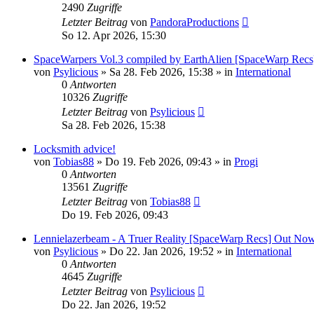
2490
Zugriffe
Letzter Beitrag
von
PandoraProductions
So 12. Apr 2026, 15:30
SpaceWarpers Vol.3 compiled by EarthAlien [SpaceWarp Rec
von
Psylicious
»
Sa 28. Feb 2026, 15:38
» in
International
0
Antworten
10326
Zugriffe
Letzter Beitrag
von
Psylicious
Sa 28. Feb 2026, 15:38
Locksmith advice!
von
Tobias88
»
Do 19. Feb 2026, 09:43
» in
Progi
0
Antworten
13561
Zugriffe
Letzter Beitrag
von
Tobias88
Do 19. Feb 2026, 09:43
Lennielazerbeam - A Truer Reality [SpaceWarp Recs] Out No
von
Psylicious
»
Do 22. Jan 2026, 19:52
» in
International
0
Antworten
4645
Zugriffe
Letzter Beitrag
von
Psylicious
Do 22. Jan 2026, 19:52