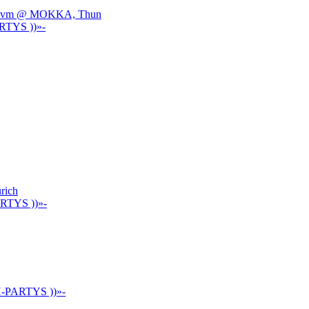
e, uvm @ MOKKA, Thun
RTYS ))»-
rich
ARTYS ))»-
H-PARTYS ))»-