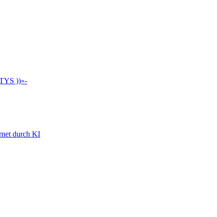
TYS ))»-
rnet durch KI