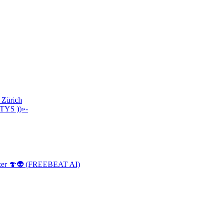
 Zürich
TYS ))»-
izer 🍄👽 (FREEBEAT AI)