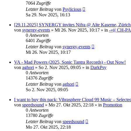
7064
Zugriffe
Letzter Beitrag
von
Psylicious
Sa 29. Nov 2025, 16:13
[29.11.2025] SYNERGY invites Nifra @ Alte Kaserne, Zürich
von
synergy-events
»
Mi 26. Nov 2025, 10:17
» in
-«(( CH-P
0
Antworten
6401
Zugriffe
Letzter Beitrag
von
synergy-events
Mi 26. Nov 2025, 10:17
VA - Mad Powers (2025, Sonic Tantra Records) - Out Now!
von
aghori
»
So 2. Nov 2025, 09:05
» in
DarkPsy
0
Antworten
14376
Zugriffe
Letzter Beitrag
von
aghori
So 2. Nov 2025, 09:05
I want to buy this pack: Vibrasphere Cloud 99 Music – Selecte
von
speedsound
»
Mo 27. Okt 2025, 22:18
» in
Promotion
0
Antworten
13780
Zugriffe
Letzter Beitrag
von
speedsound
Mo 27. Okt 2025, 22:18