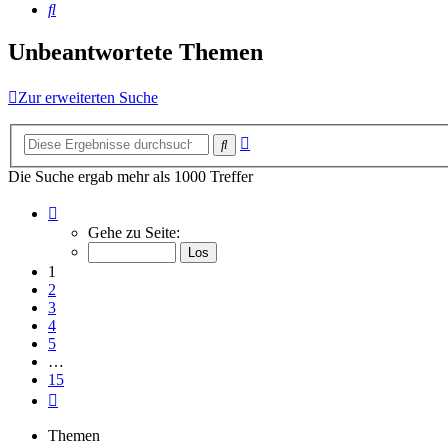
Suche
Unbeantwortete Themen
Zur erweiterten Suche
Erweiterte
Suche
Suche
Die Suche ergab mehr als 1000 Treffer
Seite
1
Gehe zu Seite:
von
15
1
2
3
4
5
…
15
Nächste
Themen