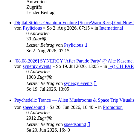
Antworten
Zugriffe
Letzter Beitrag
Digital Stride - Quantum Venture [SpaceWarp Recs] Out Now!
von
Psylicious
»
So 2. Aug 2026, 07:15
» in
International
0
Antworten
39
Zugriffe
Letzter Beitrag
von
Psylicious
So 2. Aug 2026, 07:15
[08.08.2026] SYNERGY 'After Parade Party' @ Alte Kaserne,
von
synergy-events
»
So 19. Jul 2026, 13:05
» in
-«(( CH-PAR
0
Antworten
1003
Zugriffe
Letzter Beitrag
von
synergy-events
So 19. Jul 2026, 13:05
Psychedelic Trance — Alien Mushrooms & Space Trip Visual
von
speedsound
»
Sa 20. Jun 2026, 16:40
» in
Promotion
0
Antworten
2912
Zugriffe
Letzter Beitrag
von
speedsound
Sa 20. Jun 2026, 16:40