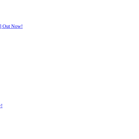
s] Out Now!
w!