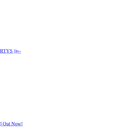
ARTYS ))»-
s] Out Now!