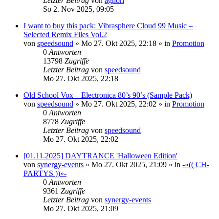
Letzter Beitrag
von
aghori
So 2. Nov 2025, 09:05
I want to buy this pack: Vibrasphere Cloud 99 Music –
Selected Remix Files Vol.2
von
speedsound
»
Mo 27. Okt 2025, 22:18
» in
Promotion
0
Antworten
13798
Zugriffe
Letzter Beitrag
von
speedsound
Mo 27. Okt 2025, 22:18
Old School Vox – Electronica 80’s 90’s (Sample Pack)
von
speedsound
»
Mo 27. Okt 2025, 22:02
» in
Promotion
0
Antworten
8778
Zugriffe
Letzter Beitrag
von
speedsound
Mo 27. Okt 2025, 22:02
[01.11.2025] DAYTRANCE 'Halloween Edition'
von
synergy-events
»
Mo 27. Okt 2025, 21:09
» in
-«(( CH-
PARTYS ))»-
0
Antworten
9361
Zugriffe
Letzter Beitrag
von
synergy-events
Mo 27. Okt 2025, 21:09