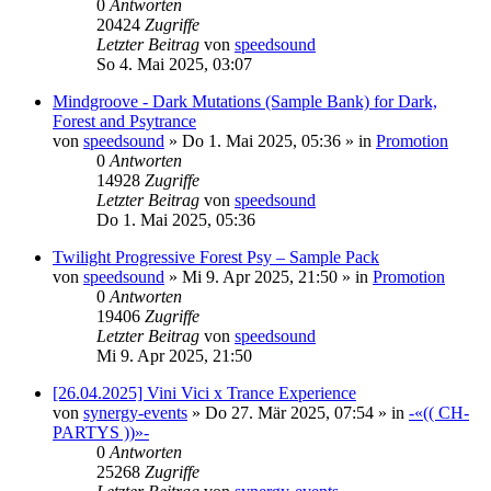
0
Antworten
20424
Zugriffe
Letzter Beitrag
von
speedsound
So 4. Mai 2025, 03:07
Mindgroove - Dark Mutations (Sample Bank) for Dark,
Forest and Psytrance
von
speedsound
»
Do 1. Mai 2025, 05:36
» in
Promotion
0
Antworten
14928
Zugriffe
Letzter Beitrag
von
speedsound
Do 1. Mai 2025, 05:36
Twilight Progressive Forest Psy – Sample Pack
von
speedsound
»
Mi 9. Apr 2025, 21:50
» in
Promotion
0
Antworten
19406
Zugriffe
Letzter Beitrag
von
speedsound
Mi 9. Apr 2025, 21:50
[26.04.2025] Vini Vici x Trance Experience
von
synergy-events
»
Do 27. Mär 2025, 07:54
» in
-«(( CH-
PARTYS ))»-
0
Antworten
25268
Zugriffe