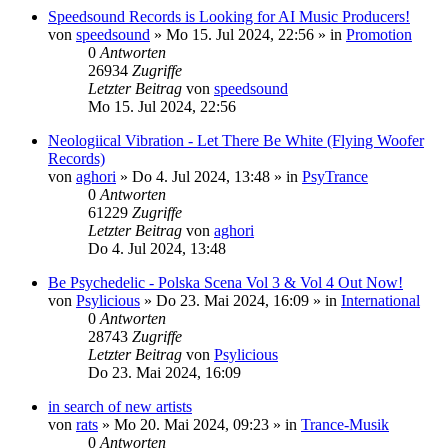
Speedsound Records is Looking for AI Music Producers!
von
speedsound
»
Mo 15. Jul 2024, 22:56
» in
Promotion
0
Antworten
26934
Zugriffe
Letzter Beitrag
von
speedsound
Mo 15. Jul 2024, 22:56
Neologiical Vibration - Let There Be White (Flying Woofer
Records)
von
aghori
»
Do 4. Jul 2024, 13:48
» in
PsyTrance
0
Antworten
61229
Zugriffe
Letzter Beitrag
von
aghori
Do 4. Jul 2024, 13:48
Be Psychedelic - Polska Scena Vol 3 & Vol 4 Out Now!
von
Psylicious
»
Do 23. Mai 2024, 16:09
» in
International
0
Antworten
28743
Zugriffe
Letzter Beitrag
von
Psylicious
Do 23. Mai 2024, 16:09
in search of new artists
von
rats
»
Mo 20. Mai 2024, 09:23
» in
Trance-Musik
0
Antworten