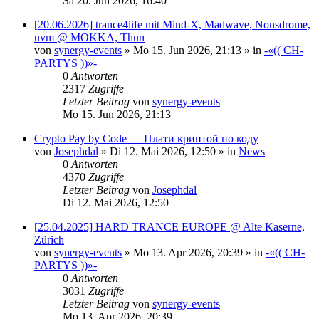
Sa 20. Jun 2026, 16:40
[20.06.2026] trance4life mit Mind-X, Madwave, Nonsdrome,
uvm @ MOKKA, Thun
von
synergy-events
»
Mo 15. Jun 2026, 21:13
» in
-«(( CH-
PARTYS ))»-
0
Antworten
2317
Zugriffe
Letzter Beitrag
von
synergy-events
Mo 15. Jun 2026, 21:13
Crypto Pay by Code — Плати криптой по коду
von
Josephdal
»
Di 12. Mai 2026, 12:50
» in
News
0
Antworten
4370
Zugriffe
Letzter Beitrag
von
Josephdal
Di 12. Mai 2026, 12:50
[25.04.2025] HARD TRANCE EUROPE @ Alte Kaserne,
Zürich
von
synergy-events
»
Mo 13. Apr 2026, 20:39
» in
-«(( CH-
PARTYS ))»-
0
Antworten
3031
Zugriffe
Letzter Beitrag
von
synergy-events
Mo 13. Apr 2026, 20:39