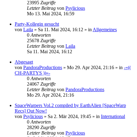
23995
Zugriffe
Letzter Beitrag
von
Psylicious
Mo 13. Mai 2024, 16:59
Party-Kollegin gesucht
von
Laila
»
Sa 11. Mai 2024, 16:12
» in
Allgemeines
0
Antworten
25678
Zugriffe
Letzter Beitrag
von
Laila
Sa 11. Mai 2024, 16:12
Abgesagt
von
PandoraProductions
»
Mo 29. Apr 2024, 21:16
» in
-«((
CH-PARTYS ))»-
0
Antworten
24067
Zugriffe
Letzter Beitrag
von
PandoraProductions
Mo 29. Apr 2024, 21:16
SpaceWarpers Vol.2 compiled by EarthAlien [SpaceWarp
Recs] Out Now!
von
Psylicious
»
Sa 2. Mär 2024, 19:45
» in
International
0
Antworten
28290
Zugriffe
Letzter Beitrag
von
Psylicious