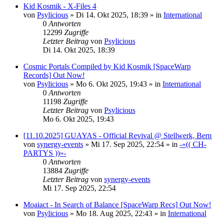
Kid Kosmik - X-Files 4
von
Psylicious
»
Di 14. Okt 2025, 18:39
» in
International
0
Antworten
12299
Zugriffe
Letzter Beitrag
von
Psylicious
Di 14. Okt 2025, 18:39
Cosmic Portals Compiled by Kid Kosmik [SpaceWarp
Records] Out Now!
von
Psylicious
»
Mo 6. Okt 2025, 19:43
» in
International
0
Antworten
11198
Zugriffe
Letzter Beitrag
von
Psylicious
Mo 6. Okt 2025, 19:43
[11.10.2025] GUAYAS - Official Revival @ Stellwerk, Bern
von
synergy-events
»
Mi 17. Sep 2025, 22:54
» in
-«(( CH-
PARTYS ))»-
0
Antworten
13884
Zugriffe
Letzter Beitrag
von
synergy-events
Mi 17. Sep 2025, 22:54
Moaiact - In Search of Balance [SpaceWarp Recs] Out Now!
von
Psylicious
»
Mo 18. Aug 2025, 22:43
» in
International