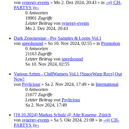
von
synergy-events
»
Mo 2. Dez 2024, 20:43
» in
-«(( CH-
PARTYS ))»-
0
Antworten
19901
Zugriffe
Letzter Beitrag
von
synergy-events
Mo 2. Dez 2024, 20:43
Dark Zenonesque - Psy Samples & Loops Vol.1
von
speedsound
»
So 10. Nov 2024, 02:55
» in
Promotion
0
Antworten
21163
Zugriffe
Letzter Beitrag
von
speedsound
So 10. Nov 2024, 02:55
Various Artists - ChillWarpers Vol.1 [SpaceWarp Recs] Out
Now!
von
Psylicious
»
Sa 2. Nov 2024, 17:49
» in
International
0
Antworten
21677
Zugriffe
Letzter Beitrag
von
Psylicious
Sa 2. Nov 2024, 17:49
[19.10.2024] Markus Schulz @ Alte Kaserne, Zürich
von
synergy-events
»
Sa 5. Okt 2024, 21:08
» in
-«(( CH-
PARTYS ))»-