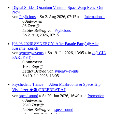
Digital Stride - Quantum Venture [SpaceWarp Recs] Out
Now!
von
Psylicious
»
So 2. Aug 2026, 07:15
» in
International
0
Antworten
86
Zugriffe
Letzter Beitrag
von
Psylicious
So 2. Aug 2026, 07:15
[08.08.2026] SYNERGY 'After Parade Party' @ Alte
Kaserne, Zürich
von
synergy-events
»
So 19. Jul 2026, 13:05
» in
-«(( CH-
PARTYS ))»-
0
Antworten
1032
Zugriffe
Letzter Beitrag
von
synergy-events
So 19. Jul 2026, 13:05
Psychedelic Trance — Alien Mushrooms & Space Trip
Visualizer 🍄👽 (FREEBEAT AI)
von
speedsound
»
Sa 20. Jun 2026, 16:40
» in
Promotion
0
Antworten
2940
Zugriffe
Letzter Beitrag
von
speedsound