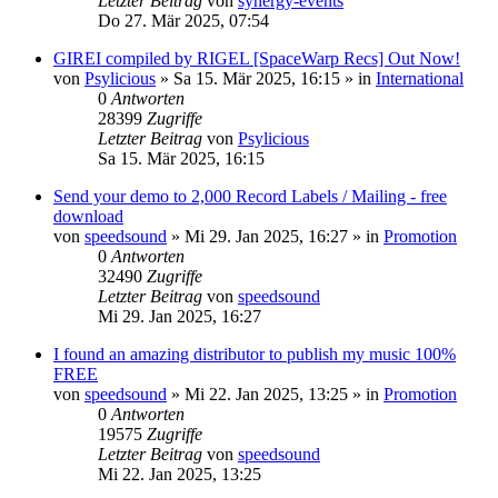
Letzter Beitrag
von
synergy-events
Do 27. Mär 2025, 07:54
GIREI compiled by RIGEL [SpaceWarp Recs] Out Now!
von
Psylicious
»
Sa 15. Mär 2025, 16:15
» in
International
0
Antworten
28399
Zugriffe
Letzter Beitrag
von
Psylicious
Sa 15. Mär 2025, 16:15
Send your demo to 2,000 Record Labels / Mailing - free
download
von
speedsound
»
Mi 29. Jan 2025, 16:27
» in
Promotion
0
Antworten
32490
Zugriffe
Letzter Beitrag
von
speedsound
Mi 29. Jan 2025, 16:27
I found an amazing distributor to publish my music 100%
FREE
von
speedsound
»
Mi 22. Jan 2025, 13:25
» in
Promotion
0
Antworten
19575
Zugriffe
Letzter Beitrag
von
speedsound
Mi 22. Jan 2025, 13:25