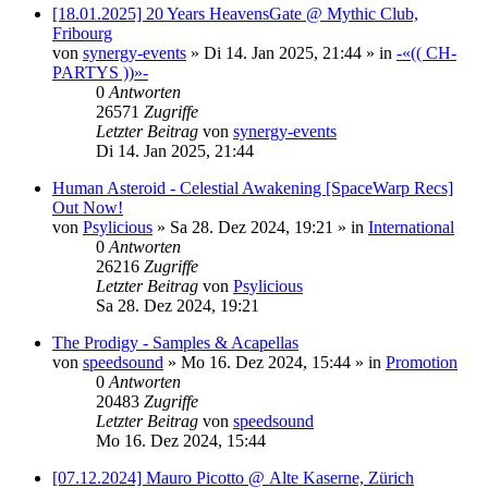
[18.01.2025] 20 Years HeavensGate @ Mythic Club,
Fribourg
von
synergy-events
»
Di 14. Jan 2025, 21:44
» in
-«(( CH-
PARTYS ))»-
0
Antworten
26571
Zugriffe
Letzter Beitrag
von
synergy-events
Di 14. Jan 2025, 21:44
Human Asteroid - Celestial Awakening [SpaceWarp Recs]
Out Now!
von
Psylicious
»
Sa 28. Dez 2024, 19:21
» in
International
0
Antworten
26216
Zugriffe
Letzter Beitrag
von
Psylicious
Sa 28. Dez 2024, 19:21
The Prodigy - Samples & Acapellas
von
speedsound
»
Mo 16. Dez 2024, 15:44
» in
Promotion
0
Antworten
20483
Zugriffe
Letzter Beitrag
von
speedsound
Mo 16. Dez 2024, 15:44
[07.12.2024] Mauro Picotto @ Alte Kaserne, Zürich