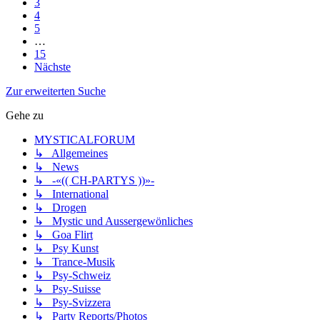
3
4
5
…
15
Nächste
Zur erweiterten Suche
Gehe zu
MYSTICALFORUM
↳ Allgemeines
↳ News
↳ -«(( CH-PARTYS ))»-
↳ International
↳ Drogen
↳ Mystic und Aussergewönliches
↳ Goa Flirt
↳ Psy Kunst
↳ Trance-Musik
↳ Psy-Schweiz
↳ Psy-Suisse
↳ Psy-Svizzera
↳ Party Reports/Photos