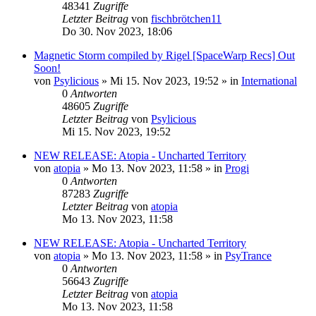
48341
Zugriffe
Letzter Beitrag
von
fischbrötchen11
Do 30. Nov 2023, 18:06
Magnetic Storm compiled by Rigel [SpaceWarp Recs] Out
Soon!
von
Psylicious
»
Mi 15. Nov 2023, 19:52
» in
International
0
Antworten
48605
Zugriffe
Letzter Beitrag
von
Psylicious
Mi 15. Nov 2023, 19:52
NEW RELEASE: Atopia - Uncharted Territory
von
atopia
»
Mo 13. Nov 2023, 11:58
» in
Progi
0
Antworten
87283
Zugriffe
Letzter Beitrag
von
atopia
Mo 13. Nov 2023, 11:58
NEW RELEASE: Atopia - Uncharted Territory
von
atopia
»
Mo 13. Nov 2023, 11:58
» in
PsyTrance
0
Antworten
56643
Zugriffe
Letzter Beitrag
von
atopia
Mo 13. Nov 2023, 11:58