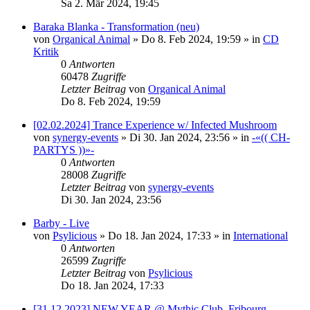
Sa 2. Mär 2024, 19:45
Baraka Blanka - Transformation (neu)
von
Organical Animal
»
Do 8. Feb 2024, 19:59
» in
CD
Kritik
0
Antworten
60478
Zugriffe
Letzter Beitrag
von
Organical Animal
Do 8. Feb 2024, 19:59
[02.02.2024] Trance Experience w/ Infected Mushroom
von
synergy-events
»
Di 30. Jan 2024, 23:56
» in
-«(( CH-
PARTYS ))»-
0
Antworten
28008
Zugriffe
Letzter Beitrag
von
synergy-events
Di 30. Jan 2024, 23:56
Barby - Live
von
Psylicious
»
Do 18. Jan 2024, 17:33
» in
International
0
Antworten
26599
Zugriffe
Letzter Beitrag
von
Psylicious
Do 18. Jan 2024, 17:33
[31.12.2023] NEW YEAR @ Mythic Club, Fribourg