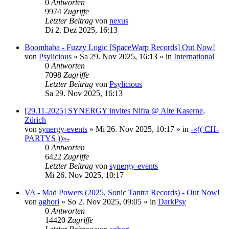
0
Antworten
9974
Zugriffe
Letzter Beitrag
von
nexus
Di 2. Dez 2025, 16:13
Boombaba - Fuzzy Logic [SpaceWarp Records] Out Now!
von
Psylicious
»
Sa 29. Nov 2025, 16:13
» in
International
0
Antworten
7098
Zugriffe
Letzter Beitrag
von
Psylicious
Sa 29. Nov 2025, 16:13
[29.11.2025] SYNERGY invites Nifra @ Alte Kaserne,
Zürich
von
synergy-events
»
Mi 26. Nov 2025, 10:17
» in
-«(( CH-
PARTYS ))»-
0
Antworten
6422
Zugriffe
Letzter Beitrag
von
synergy-events
Mi 26. Nov 2025, 10:17
VA - Mad Powers (2025, Sonic Tantra Records) - Out Now!
von
aghori
»
So 2. Nov 2025, 09:05
» in
DarkPsy
0
Antworten
14420
Zugriffe