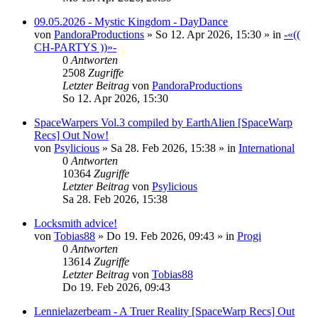
09.05.2026 - Mystic Kingdom - DayDance
von
PandoraProductions
»
So 12. Apr 2026, 15:30
» in
-«((
CH-PARTYS ))»-
0
Antworten
2508
Zugriffe
Letzter Beitrag
von
PandoraProductions
So 12. Apr 2026, 15:30
SpaceWarpers Vol.3 compiled by EarthAlien [SpaceWarp
Recs] Out Now!
von
Psylicious
»
Sa 28. Feb 2026, 15:38
» in
International
0
Antworten
10364
Zugriffe
Letzter Beitrag
von
Psylicious
Sa 28. Feb 2026, 15:38
Locksmith advice!
von
Tobias88
»
Do 19. Feb 2026, 09:43
» in
Progi
0
Antworten
13614
Zugriffe
Letzter Beitrag
von
Tobias88
Do 19. Feb 2026, 09:43
Lennielazerbeam - A Truer Reality [SpaceWarp Recs] Out