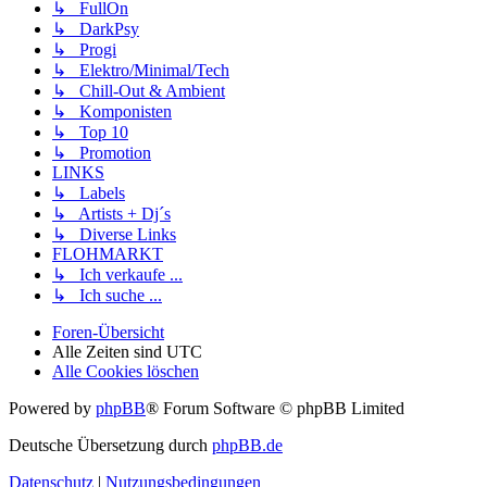
↳ FullOn
↳ DarkPsy
↳ Progi
↳ Elektro/Minimal/Tech
↳ Chill-Out & Ambient
↳ Komponisten
↳ Top 10
↳ Promotion
LINKS
↳ Labels
↳ Artists + Dj´s
↳ Diverse Links
FLOHMARKT
↳ Ich verkaufe ...
↳ Ich suche ...
Foren-Übersicht
Alle Zeiten sind
UTC
Alle Cookies löschen
Powered by
phpBB
® Forum Software © phpBB Limited
Deutsche Übersetzung durch
phpBB.de
Datenschutz
|
Nutzungsbedingungen