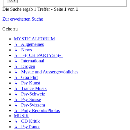
Die Suche ergab 1 Treffer • Seite
1
von
1
Zur erweiterten Suche
Gehe zu
MYSTICALFORUM
↳ Allgemeines
↳ News
↳ -«(( CH-PARTYS ))»-
↳ International
↳ Drogen
↳ Mystic und Aussergewönliches
↳ Goa Flirt
↳ Psy Kunst
↳ Trance-Musik
↳ Psy-Schweiz
↳ Psy-Suisse
↳ Psy-Svizzera
↳ Party Reports/Photos
MUSIK
↳ CD Kritik
↳ PsyTrance