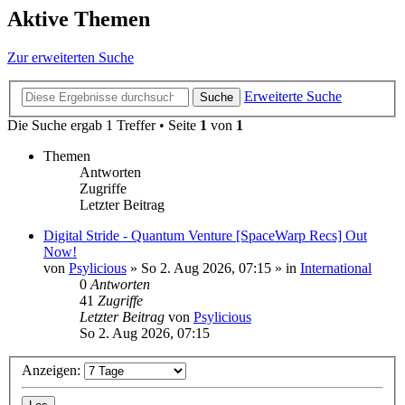
Aktive Themen
Zur erweiterten Suche
Erweiterte Suche
Suche
Die Suche ergab 1 Treffer • Seite
1
von
1
Themen
Antworten
Zugriffe
Letzter Beitrag
Digital Stride - Quantum Venture [SpaceWarp Recs] Out
Now!
von
Psylicious
»
So 2. Aug 2026, 07:15
» in
International
0
Antworten
41
Zugriffe
Letzter Beitrag
von
Psylicious
So 2. Aug 2026, 07:15
Anzeigen: