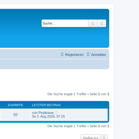
Suche
Erweiterte Suche
Registrieren
Anmelden
Die Suche ergab 1 Treffer • Seite
1
von
1
ZUGRIFFE
LETZTER BEITRAG
von
Psylicious
50
So 2. Aug 2026, 07:15
Die Suche ergab 1 Treffer • Seite
1
von
1
Gehe zu