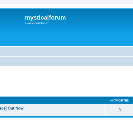
mysticalforum
swiss-goa-forum
ANTWORTEN
ecs] Out Now!
0