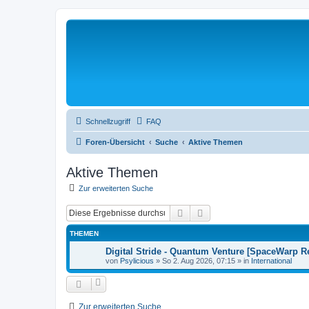
Schnellzugriff
FAQ
Foren-Übersicht
Suche
Aktive Themen
Aktive Themen
Zur erweiterten Suche
Suche
Erweiterte Suche
THEMEN
Digital Stride - Quantum Venture [SpaceWarp R
von
Psylicious
»
So 2. Aug 2026, 07:15
» in
International
Zur erweiterten Suche