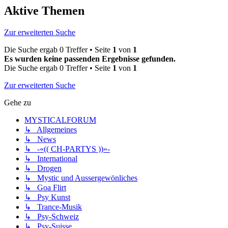
Aktive Themen
Zur erweiterten Suche
Die Suche ergab 0 Treffer • Seite
1
von
1
Es wurden keine passenden Ergebnisse gefunden.
Die Suche ergab 0 Treffer • Seite
1
von
1
Zur erweiterten Suche
Gehe zu
MYSTICALFORUM
↳ Allgemeines
↳ News
↳ -«(( CH-PARTYS ))»-
↳ International
↳ Drogen
↳ Mystic und Aussergewönliches
↳ Goa Flirt
↳ Psy Kunst
↳ Trance-Musik
↳ Psy-Schweiz
↳ Psy-Suisse