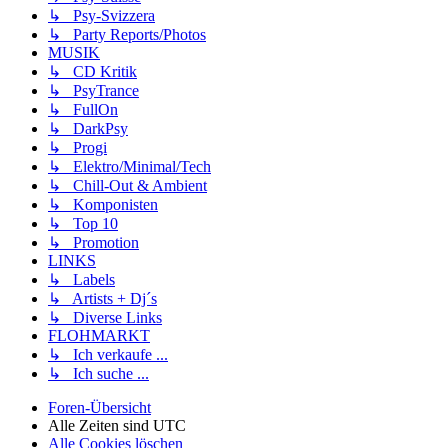
↳ Psy-Svizzera
↳ Party Reports/Photos
MUSIK
↳ CD Kritik
↳ PsyTrance
↳ FullOn
↳ DarkPsy
↳ Progi
↳ Elektro/Minimal/Tech
↳ Chill-Out & Ambient
↳ Komponisten
↳ Top 10
↳ Promotion
LINKS
↳ Labels
↳ Artists + Dj´s
↳ Diverse Links
FLOHMARKT
↳ Ich verkaufe ...
↳ Ich suche ...
Foren-Übersicht
Alle Zeiten sind
UTC
Alle Cookies löschen