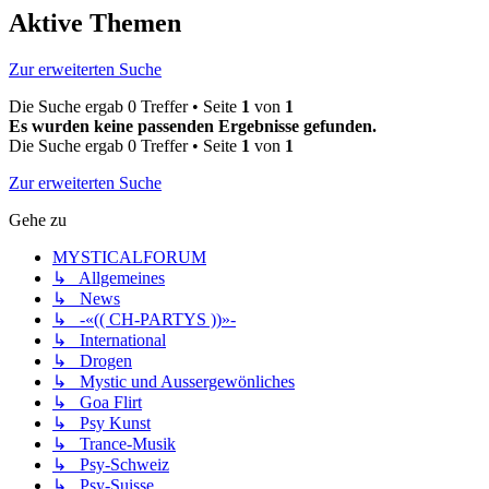
Aktive Themen
Zur erweiterten Suche
Die Suche ergab 0 Treffer • Seite
1
von
1
Es wurden keine passenden Ergebnisse gefunden.
Die Suche ergab 0 Treffer • Seite
1
von
1
Zur erweiterten Suche
Gehe zu
MYSTICALFORUM
↳ Allgemeines
↳ News
↳ -«(( CH-PARTYS ))»-
↳ International
↳ Drogen
↳ Mystic und Aussergewönliches
↳ Goa Flirt
↳ Psy Kunst
↳ Trance-Musik
↳ Psy-Schweiz
↳ Psy-Suisse