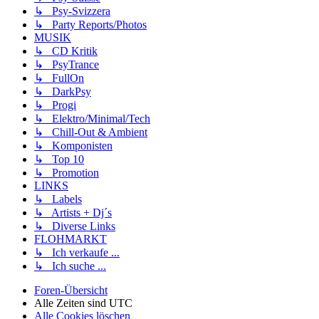
↳ Psy-Svizzera
↳ Party Reports/Photos
MUSIK
↳ CD Kritik
↳ PsyTrance
↳ FullOn
↳ DarkPsy
↳ Progi
↳ Elektro/Minimal/Tech
↳ Chill-Out & Ambient
↳ Komponisten
↳ Top 10
↳ Promotion
LINKS
↳ Labels
↳ Artists + Dj´s
↳ Diverse Links
FLOHMARKT
↳ Ich verkaufe ...
↳ Ich suche ...
Foren-Übersicht
Alle Zeiten sind
UTC
Alle Cookies löschen