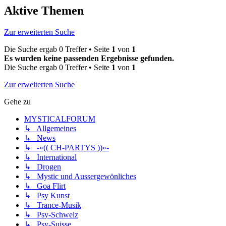
Aktive Themen
Zur erweiterten Suche
Die Suche ergab 0 Treffer • Seite
1
von
1
Es wurden keine passenden Ergebnisse gefunden.
Die Suche ergab 0 Treffer • Seite
1
von
1
Zur erweiterten Suche
Gehe zu
MYSTICALFORUM
↳ Allgemeines
↳ News
↳ -«(( CH-PARTYS ))»-
↳ International
↳ Drogen
↳ Mystic und Aussergewönliches
↳ Goa Flirt
↳ Psy Kunst
↳ Trance-Musik
↳ Psy-Schweiz
↳ Psy-Suisse