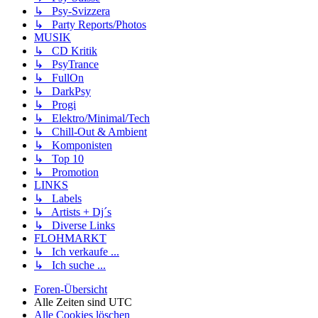
↳ Psy-Svizzera
↳ Party Reports/Photos
MUSIK
↳ CD Kritik
↳ PsyTrance
↳ FullOn
↳ DarkPsy
↳ Progi
↳ Elektro/Minimal/Tech
↳ Chill-Out & Ambient
↳ Komponisten
↳ Top 10
↳ Promotion
LINKS
↳ Labels
↳ Artists + Dj´s
↳ Diverse Links
FLOHMARKT
↳ Ich verkaufe ...
↳ Ich suche ...
Foren-Übersicht
Alle Zeiten sind
UTC
Alle Cookies löschen