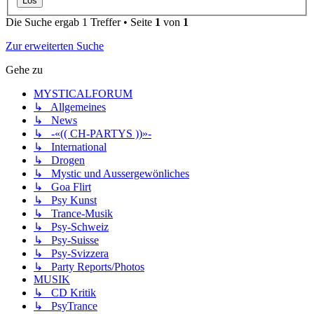
Die Suche ergab 1 Treffer • Seite
1
von
1
Zur erweiterten Suche
Gehe zu
MYSTICALFORUM
↳ Allgemeines
↳ News
↳ -«(( CH-PARTYS ))»-
↳ International
↳ Drogen
↳ Mystic und Aussergewönliches
↳ Goa Flirt
↳ Psy Kunst
↳ Trance-Musik
↳ Psy-Schweiz
↳ Psy-Suisse
↳ Psy-Svizzera
↳ Party Reports/Photos
MUSIK
↳ CD Kritik
↳ PsyTrance