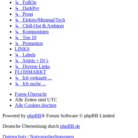
↳ FullOn
↳ DarkPsy
↳ Progi
↳ Elektro/Minimal/Tech
↳ Chill-Out & Ambient
↳ Komponisten
↳ Top 10
↳ Promotion
LINKS
↳ Labels
↳ Artists + Dj´s
↳ Diverse Links
FLOHMARKT
↳ Ich verkaufe ...
↳ Ich suche ...
Foren-Übersicht
Alle Zeiten sind
UTC
Alle Cookies löschen
Powered by
phpBB
® Forum Software © phpBB Limited
Deutsche Übersetzung durch
phpBB.de
Datenschutz
|
Nutzungsbedingungen