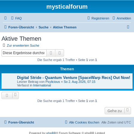
mysticalforum
FAQ
Registrieren
Anmelden
S
Foren-Übersicht
Suche
Aktive Themen
u
Aktive Themen
c
Zur erweiterten Suche
h
Suche
Erweiterte Suche
e
Die Suche ergab 1 Treffer • Seite
1
von
1
Themen
Digital Stride - Quantum Venture [SpaceWarp Recs] Out Now!
Letzter Beitrag von
Psylicious
«
So 2. Aug 2026, 07:15
Verfasst in
International
Die Suche ergab 1 Treffer • Seite
1
von
1
Gehe zu
Foren-Übersicht
Alle Cookies löschen
Alle Zeiten sind
UTC
Powered by
phpBB
® Forum Software © phpBB Limited