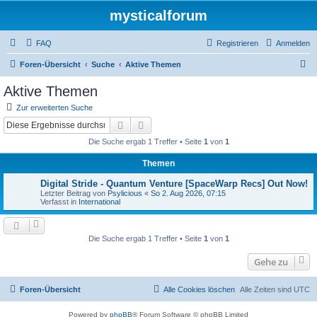
mysticalforum
FAQ
Registrieren
Anmelden
S
Foren-Übersicht
Suche
Aktive Themen
u
Aktive Themen
c
Zur erweiterten Suche
h
Suche
Erweiterte Suche
e
Die Suche ergab 1 Treffer • Seite
1
von
1
Themen
Digital Stride - Quantum Venture [SpaceWarp Recs] Out Now!
Letzter Beitrag von
Psylicious
«
So 2. Aug 2026, 07:15
Verfasst in
International
Die Suche ergab 1 Treffer • Seite
1
von
1
Gehe zu
Foren-Übersicht
Alle Cookies löschen
Alle Zeiten sind
UTC
Powered by
phpBB
® Forum Software © phpBB Limited