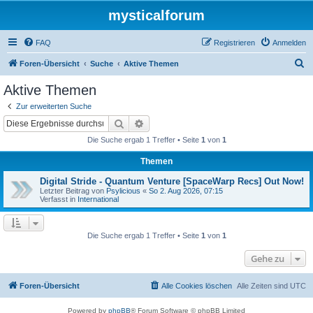
mysticalforum
FAQ
Registrieren
Anmelden
S
Foren-Übersicht
Suche
Aktive Themen
u
Aktive Themen
c
Zur erweiterten Suche
h
Suche
Erweiterte Suche
e
Die Suche ergab 1 Treffer • Seite
1
von
1
Themen
Digital Stride - Quantum Venture [SpaceWarp Recs] Out Now!
Letzter Beitrag von
Psylicious
«
So 2. Aug 2026, 07:15
Verfasst in
International
Die Suche ergab 1 Treffer • Seite
1
von
1
Gehe zu
Foren-Übersicht
Alle Cookies löschen
Alle Zeiten sind
UTC
Powered by
phpBB
® Forum Software © phpBB Limited