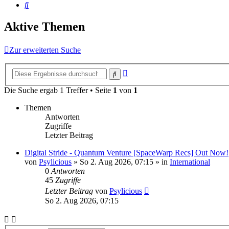
Suche
Aktive Themen
Zur erweiterten Suche
Erweiterte
Suche
Suche
Die Suche ergab 1 Treffer • Seite
1
von
1
Themen
Antworten
Zugriffe
Letzter Beitrag
Digital Stride - Quantum Venture [SpaceWarp Recs] Out Now!
von
Psylicious
»
So 2. Aug 2026, 07:15
» in
International
0
Antworten
45
Zugriffe
Letzter Beitrag
von
Psylicious
So 2. Aug 2026, 07:15