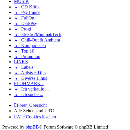
MUSIK
↳ CD Kritik
↳ PsyTrance
↳ FullOn
↳ DarkPsy
↳ Progi
↳ Elektro/Minimal/Tech
↳ Chill-Out & Ambient
↳ Komponisten
↳ Top 10
↳ Promotion
LINKS
↳ Labels
↳ Artists + Dj´s
↳ Diverse Links
FLOHMARKT
↳ Ich verkaufe ...
↳ Ich suche ...
Foren-Übersicht
Alle Zeiten sind
UTC
Alle Cookies löschen
Powered by
phpBB
® Forum Software © phpBB Limited