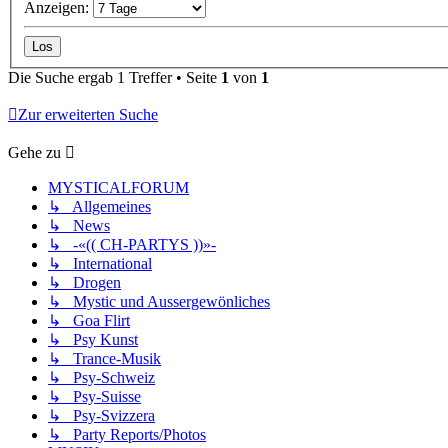
Anzeigen:
Die Suche ergab 1 Treffer • Seite
1
von
1
Zur erweiterten Suche
Gehe zu
MYSTICALFORUM
↳ Allgemeines
↳ News
↳ -«(( CH-PARTYS ))»-
↳ International
↳ Drogen
↳ Mystic und Aussergewönliches
↳ Goa Flirt
↳ Psy Kunst
↳ Trance-Musik
↳ Psy-Schweiz
↳ Psy-Suisse
↳ Psy-Svizzera
↳ Party Reports/Photos