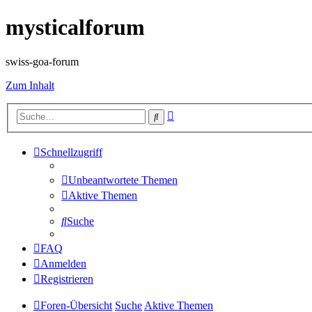
mysticalforum
swiss-goa-forum
Zum Inhalt
Erweiterte
Suche
Suche
Schnellzugriff
Unbeantwortete Themen
Aktive Themen
Suche
FAQ
Anmelden
Registrieren
Foren-Übersicht
Suche
Aktive Themen